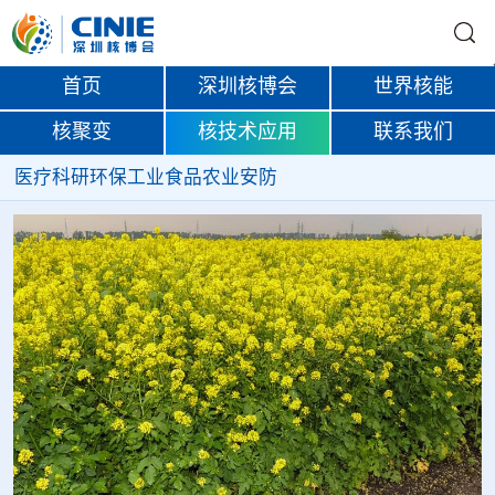
首页
深圳核博会
世界核能
核聚变
核技术应用
联系我们
医疗
科研
环保
工业
食品
农业
安防