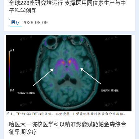
全球228座研究堆运行 支撑医用同位素生产与中
子科学创新
2026-08-09
医疗
哈医大一院核医学科以精准影像赋能帕金森综合
征早期诊疗