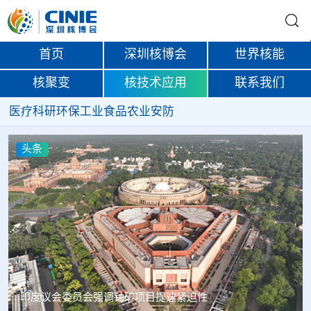
首页
深圳核博会
世界核能
核聚变
核技术应用
联系我们
医疗
科研
环保
工业
食品
农业
安防
头条
中核辐智正式设立 中国同辐持股90%打通核医疗全产业链