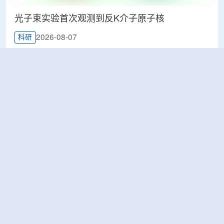
光子束实验首次观测到反K介子原子核
2026-08-07
科研
韩国忠清北道上半年农水产品放射性检测结果达
标