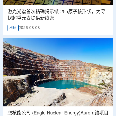
激光光谱首次精确揭示镄-255原子核形状，为寻
找超重元素提供新线索
2026-08-08
科研
鹰核能公司 (Eagle Nuclear Energy)Aurora铀项目