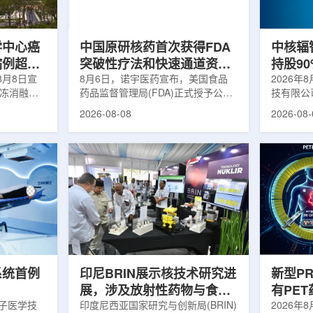
m被广泛用
退行性疾病分子影像诊断领域取得重
在肿瘤退
骨骼疾病诊
要突破，为帕金森病患者提供更加精
下，既往
准、客观...
当天的实际
学中心癌
中国原研核药首次获得FDA
中核辐
病例超过
突破性疗法和快速通道资格
持股9
8月8日宣
双重认定
8月6日，诺宇医药宣布，美国食品
链
2026年
冷冻消融术
药品监督管理局(FDA)正式授予公司
技有限公
0例相关手
自主研发的68Ga-NYM096突破性疗
式设立。
2026-08-08
2026-08-
提供治疗。
法认定(Breakthrough Therapy
司(以下
瘤治疗方
Designation, BTD)及快速通道资格
江)科创
CT或超声
认定(Fast Track Designation,
创)共同
精准插入肿
FTD)。这是原研核药领域中国首个
90%，
氏度或更低
获得美国 FDA 突破性疗法认定、首
将承接中
细胞发生坏
个同时获得 FDA 突破性疗法与快速
务，锚定
有一定麻醉
通道双项认定的产品，创造了核药领
公司以智
患者疼痛，
域里程碑式突破。68Ga-NYM096是
体，打通
伤，并促进
一款特异性结合CAⅨ的肾癌小分子
慧核医学
介绍，目前
诊断核药，适用于疑似或确认转移性
发展模式
肾透明细胞癌(cl...
向全价值链
系统首例
印尼BRIN展示核技术研究进
新型P
展，涉及放射性药物与食品
有PE
离子医学技
辐照应用
印度尼西亚国家研究与创新局(BRIN)
境
2026年