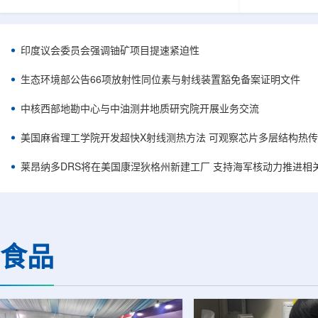
容。他在谈及与美国国务卿马尔科·鲁比奥及副国
简化复杂系统
务卿克里斯托弗·兰道的会晤时，将该协议称为历
常需要高度稳
史性文件，认为这反映出两国关系正处于前所未
科学载荷等任
有的接近阶段。巴美双方此次接触并不局限于核
(GNSS)信
印度议会委员会强调铀矿项目提速紧迫性
能议题，而是涵盖双边合作、安全、投资和地区
统方案往往依
政治等多个层面。阿利亚纳称，美国方面有意加
件，分别为不
生态环境部公告66项放射性同位素与射线装置豁免备案证明文件
强对巴拉圭能源领域的投资，尤其关注...
元器件数量增加
中核西部地勘中心与中油测井地质研究院开展业务交流
美国麻省理工学院开发超快X射线测热方法 可观察芯片多层结构热
莱昂纳多DRS将在美国康涅狄格州新建工厂 支持海军核动力推进相
食品