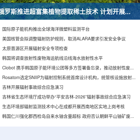
俄罗斯推进超富集植物提取稀土技术 计划开展田间试验
国际原子能机构推出全球海洋微塑料监测平台
美国核管会拟调整辐射防护规则，取消ALARA要求引发安全争议
太原晋源区开展辐射安全专项检查
韩国将调查放射性废物海运航线沿线海水放射性水平
Clobot 携手韩国原子能环境公团等多方签署备忘录，推动放射性废物安全管理多机型机器人示范
Rosatom选定SNIIP为辐射控制系统首席设计机构，统管核设施放射仪表标准化与进口替代保障
吉林开展辐射事故综合应急演习
吉林省生态环境厅成功举办“平安吉林-2026”辐射事故综合应急演习
生态环境部辐射监测技术中心在成都开展西南地区实地上岗考核
韩国仁川强化郡西检岛自来水铀含量超标 政府否认朝鲜平山铀矿废水影响