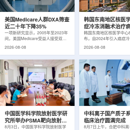
可能是脱垂的重要原因之一。阔韧带
重要来源。其中，锝-99
连接子宫与盆腔内壁，其强度和弹性
于癌症以及心脏、脑部和
主...
断;全球大...
美国Medicare人群DXA筛查
韩国东南地区核医
近二十年下降35%
症冷冻消融术治疗
一项新研究显示，2005年至2023年
100例
韩国东南地区核医学中心
间，美国Medicare受益人接受双能X
布，自2024年引入癌症
射线吸收测定(DXA)检查的比例明显
以来，中心已完成超过10
2026-08-08
2026-08-08
下降，降幅达35%。DXA常用于骨密
术，共为104名癌症患者
度检测和骨质疏松相关筛查，研究结
冷冻消融术是一种微创肿
果提示，不同人群之间的筛查可及性
法。治疗过程中，医生在
差异正在扩大。研究人员分析了超过
成像引导下，将细治疗针
500万名Medicare受益人的理赔数
瘤部位，通过零下40摄
据。结果显示，DXA使用率从2005
的超低温冷冻病灶，使癌
年的每10万名受益人7255次，下降
死。由于低温冷冻本身具
至2023年的每10万名受益人4690
作用，该技术有助于减轻
次。相关研究已发表于
减少对周围正常组织的损
《Osteoporosis International》。下
术后较快恢复。据该中心
降幅度在人群之间并不均衡。...
接受治疗的患者中，肝...
中国医学科学院放射医学研
中科离子国产质子
究所举办PSMA靶向放射性
临床治疗圆满完成
药物学术报告会
8月3日，中国医学科学院放射医学
8月7日上午，合肥中科