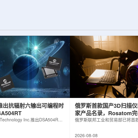
展交流。本届会议议
前已开始安装大型中微子探测器模块的
物理、凝聚态物理
结构元件。该实验由近探测器和远探测
物理前沿方向，同
器组成：近探测器位于费米实验室，远
物理、分子物理、
探测器设在南达科他州桑福德地下研究
、生物材料和生物
设施地下约1英里处。两个探测器都将采
广泛的议程...
用液氩时间投影室技术，用于记录中微
子...
hip推出抗辐射六输出可编程时
俄罗斯首款国产3D扫描仪H
A504RT
家产品名录，Rosatom
 Technology Inc.推出DSA504RT
技术链
俄罗斯联邦工业和贸易部已将首款
可编程时钟发生器，面向航天器以
RangeVision Helix列入俄
天和国防高可靠性电子系统，旨在
名录，以及经确认的俄罗斯制造
2026-08-08