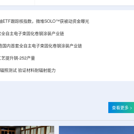
和第719号决议
舰Aurora铀项目位于俄勒冈—内华达边境，按S-K
首款、也是目前唯
1300标准含indicated资源3275万磅、inferred
扫描仪。
498万磅。公司已递交许可申请，计划打47个
斯国家原子能公司增材
孔、总进尺约2.7万英尺的预可研钻探，待联邦与
obal X铀ETF跟踪核指数，微堆SOLO™获被动资金曝光
制造。自2025年
州审批通过后开工，预计2027年下半年完成预可
斯国家原子能公
研。技术端近期增补Yukuskokon Professional
套全自主电子束固化卷钢涂装产业链
...
Services，并扩大与BBA USA、SLR I...
造国内首套全自主电子束固化卷钢涂装产业链
艺提升锎-252产量
样品辐照测试 验证材料耐辐射能力
查看更多 >