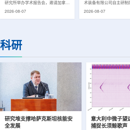
研究所举办学术报告会，邀请加拿大
术装备有限公司自主研制
温哥华不列颠哥伦比亚癌症中心林国
回旋质子治疗系统，在合
2026-08-07
2026-08-07
贤教授作题为《用于前列腺癌诊断与
中心完成首例临床试验受
治疗的前列腺特异性膜抗原靶向放射
这是国内首台国产超导回
性药物开发》的学术报告。报告会采
治疗系统的重要突破。本
取线上线下结合方式举行，放射所部
肺癌患者。试验所用的超
分科研人员和研究生参加。林国贤教
系统，搭载中科离子自主
科研
授长期从事肿瘤诊疗靶向放射性药物
SC240超导回旋加速器
开发研究，已主导或参与发表135余
射野、360°全周束流配
篇同行评议期刊论文，提交30余项
疗全程依托多模融合4D
放射性药物相关专利申请，并完成7
准定位，能实现动态适配
款自研放射性药物的临床转化，应用
疗。设备运行平稳低噪，
于多...
件运...
研究堆支撑哈萨克斯坦核能安
意大利中微子望
全发展
捕捉长须鲸歌声