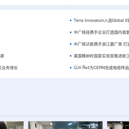
中的定时架构。航天器电子设备通
相关登记依据俄罗斯政府第878号
定的时间参考，用于导航、通信和
完成。至此，Helix成为俄罗斯
务，尤其是在全球导航卫星系统
一被纳入上述国家注册名录的3D
号可能不可用或受到干扰的环境中。传
RangeVision Helix由俄罗
Terra Innovatum入选Gl
赖多个振荡器、缓冲器和定时器
制造合作伙伴RangeVision研发
同子系统提供时钟信号，由此带来
以来，该公司成为唯一纳入俄罗
中广核技携手企业打造国内首
、系统质量上升和电路复杂...
司增材制造生态系统的俄罗斯3D扫描
中广核达胜携手浙江嘉广束 打
传递
美国橡树岭国家实验室推进新工
关业务增长
ÚJV Řež为CERN完成电缆