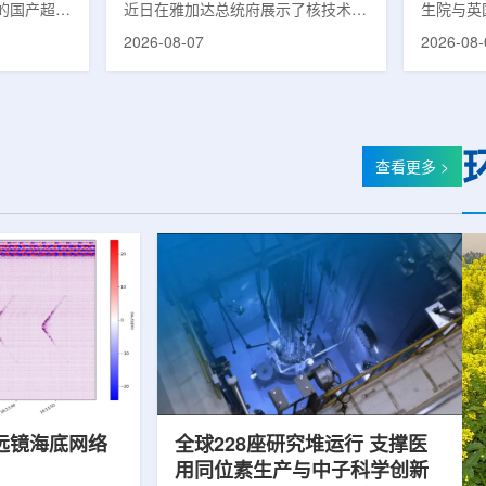
的国产超导
近日在雅加达总统府展示了核技术研
生院与英
肥离子医学
究成果。BRIN局长阿里夫·萨特里亚
布，已建
2026-08-07
2026-08-
试者治疗。
表示，相关技术属于和平利用核能范
变的新型
旋质子放射
畴，应用方向不仅包括能源，也覆盖
验证正电子
例受试者为
粮食和健康等领域。在健康领域，
该方法可
导质子治疗
BRIN正在开发用于核医学的放射性
用，有望
研发的
药物。这类药物含有放射性物质，可
微环境的
，具有超大照
用于癌症诊断和治疗。阿里夫表示，
衰变的下
查看更多 >
送能力。治
放射性药物研发对癌症识别和治疗具
临床PE
图像引导精
有重要意义。在食品领域，BRIN将
湮灭过程
、精准治
核技术用于食品保鲜，重点包括出口
累情况，
治疗控制软
水果的辐照处理。阿里夫介绍，一些
程度相关
进口国要...
远镜海底网络
全球228座研究堆运行 支撑医
用同位素生产与中子科学创新