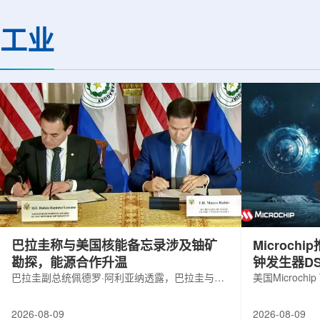
机构合作完成。研究结果不仅修正了以
区的170余名学者开
往标准数据表中部分不合理的核性质数
题覆盖高能物理、核
工业
值，也为现代原子核理论模型提供了关
和宇宙学等多个理论
键实验验证。镄是自然界中不存在的人
时涉及超越标准模型
工合成重元素，镄-255含有100个质子
量子光学与量子信息
和155个中子，实验获取极为困难。研究
分子等交叉研究领域。
团...
巴拉圭称与美国核能备忘录涉及铀矿
Microc
勘探，能源合作升温
钟发生器DS
巴拉圭副总统佩德罗·阿利亚纳透露，巴拉圭与美
美国Microchip
国近期签署的核能领域谅解备忘录，不仅涉及民
抗辐射六输出
用核能发展，也包括与铀矿勘探相关的合作内
及其他航空航
2026-08-09
2026-08-09