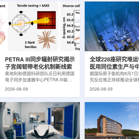
PETRA III同步辐射研究揭示
全球228座研究堆运
子宫阔韧带老化机制新线索
医用同位素生产与
奥地利和德国科研团队近日利用德国
创新
据国际原子能机构8月7
电子同步加速器中心PETRA III装
究反应堆正持续推动全球
置，对支撑子宫的重要韧带——阔韧
和工业领域创新。目前，
2026-08-09
2026-08-09
带进行了X射线分析，为理解盆腔器
国家共有228座研究堆在
官脱垂的发生机制提供了新的生物力
23座处于建设或规划阶
学线索。相关研究成果发表于《生物
应堆不同于用于发电的核
材料学报》。盆腔器官脱垂是女性健
要功能是产生中子，为医
康领域常见但机制仍不清晰的问题，
农业、地质科学、法医学
约40%的女性会受到影响，且多发生
究提供支撑。从上方拍摄
在生命后半段。医学研究人员此前推
池。(图片：国际原子能机
测，子宫周围韧带随年龄发生松弛，
领域，研究堆是医用放射