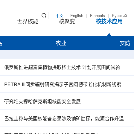
中文
|
English
|
Français
|
Русский
世界核能
核聚变
核技术应用
品
农业
安防
俄罗斯推进超富集植物提取稀土技术 计划开展田间试验
PETRA III同步辐射研究揭示子宫阔韧带老化机制新线索
研究堆支撑哈萨克斯坦核能安全发展
巴拉圭称与美国核能备忘录涉及铀矿勘探，能源合作升温