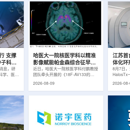
行 支撑
哈医大一院核医学科以精准
江苏首台u
中子科学
影像赋能帕金森综合征早期
体化环
日消息，研
诊疗
近日，哈医大一院核医学科付鹏教授
临床
8月7日，
科学、医疗
团队牵头开展的《18F-AV133的
Halos
全球54个
PET/MR显像在帕金森病中的临床应
南京医科
2026-08-09
2026-08-
运行，另有
用》项目，凭借其卓越的临床价值与
院)正式
段。这类反
创新性，成功获评2025年度省医疗
断级CT
反应堆，主
卫生新技术Ⅰ类推广项目。帕金森病
台，推动
疗、工业、
早期症状隐匿，临床表现复杂，传统
步定位向
及核科学研
诊断主要依赖症状评估和经验判断，
疗是肿瘤
的研究堆水
对于早期阶段、非典型病例以及疾病
分体式放
构)在医疗
鉴别诊断仍存在一定挑战。该技术的
CT室与
性同位素的
推广应用，标志着哈医大一院在神经
也多依据