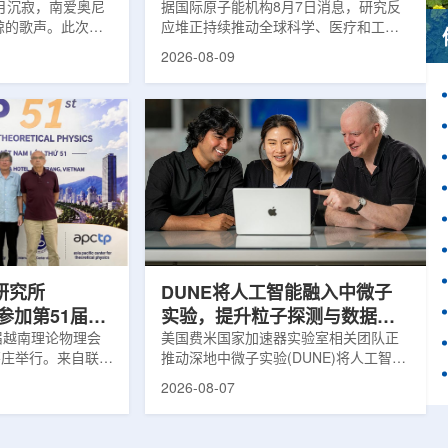
月沉寂，南爱奥尼
据国际原子能机构8月7日消息，研究反
鲸的歌声。此次观
应堆正持续推动全球科学、医疗和工业
核物理研究所南方
领域创新。目前，全球54个国家共有
2026-08-09
FN)海底基础设施的
228座研究堆在运行，另有23座处于建
ITINERIS、
设或规划阶段。这类反应堆不同于用于
NGOLA三个项目，
发电的核反应堆，主要功能是产生中
FN与西西里核物理与
子，为医疗、工业、农业、地质科学、
SM)参与开展。探
法医学及核科学研究提供支撑。从上方
当时，东地中海区
拍摄的研究堆水池。(图片：国际原子能
海油气资源地球物
机构)在医疗领域，研究堆是医用放射性
烈人为噪声影响，
同位素的重要来源。其中，锝-99m被广
仅数周。研究人员
泛用于癌症以及心脏、脑部和骨骼疾病
诊断;全球大...
研究所
DUNE将人工智能融入中微子
团参加第51届越
实验，提升粒子探测与数据处
1届越南理论物理会
理能力
美国费米国家加速器实验室相关团队正
南芽庄举行。来自联合
推动深地中微子实验(DUNE)将人工智能
验室和信息技术实
和机器学习工具融入实验设计、探测器
2026-08-07
代表团参会，与越
运行与数据分析流程，以提升中微子相
国、巴基斯坦、俄
互作用识别、事件分类和探测器管理能
和日本等国家和地
力。DUNE位于长基线中微子设施，目