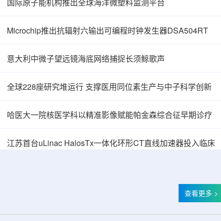
国际原子能机构推出全球海洋微塑料监测平台
Microchip推出抗辐射六输出可编程时钟发生器DSA504RT
意大利中微子望远镜海底网络捕捉长须鲸歌声
全球228座研究堆运行 支撑医用同位素生产与中子科学创新
哈医大一院核医学科以精准影像赋能帕金森综合征早期诊疗
江苏首台uLinac HalosTx一体化环形CT直线加速器投入临床
查看更多 >