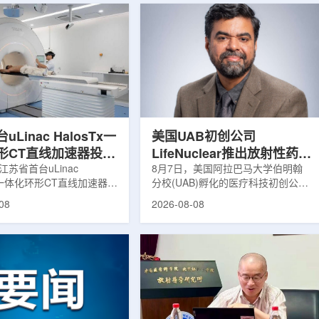
Linac HalosTx一
美国UAB初创公司
形CT直线加速器投入
LifeNuclear推出放射性药物
江苏省首台uLinac
治疗安全指导平台
8月7日，美国阿拉巴马大学伯明翰
Tx一体化环形CT直线加速器在
分校(UAB)孵化的医疗科技初创公司
TheraGuide
大学第三附属医院(常州二
LifeNuclear宣布推出数字化平台
08
2026-08-08
投入临床应用。该设备将诊
TheraGuide，用于帮助接受放射性
与环形加速器集成于同一平
药物癌症治疗的患者在出院后理解并
区域肿瘤放射治疗由传统分
遵循辐射安全指导。放射性药物疗法
同台实时模式转变。放射治
通过使用放射性药物靶向癌细胞，在
治疗的重要方式之一。传统
尽量减少周围健康组织损伤的同时发
疗流程中，患者通常需要在
挥治疗作用。随着该疗法应用范围扩
治疗室之间转运，治疗计划
大，患者在治疗后通常需要阅读并执
此前采集的静态影像制定。
行较为复杂的书面说明，这对部分患