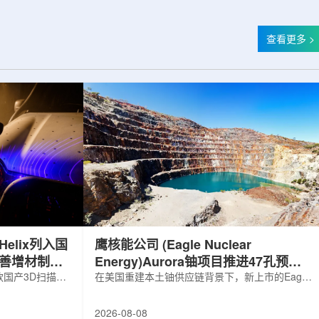
查看更多 >
elix列入国
鹰核能公司 (Eagle Nuclear
完善增材制造
Energy)Aurora铀项目推进47孔预可
国产3D扫描仪
研钻探
在美国重建本土铀供应链背景下，新上市的Eagle
罗斯电子产品统一注册
Nuclear Energy Corp.凭借其号称全美最大常规
工业产品名录。
measured+indicated铀矿藏进入行业视野。其旗
2026-08-08