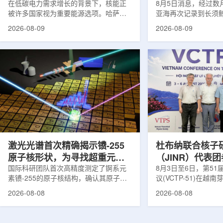
在低碳电力需求增长的背景下，核能正
8月5日消息，经过数
被许多国家视为重要能源选项。哈萨克
亚海再次记录到长须
斯坦也在推进本国核能发展。与核电站
测由连接意大利国家
2026-08-09
2026-08-09
建设同样关键的是，核燃料、结构材
国家实验室(LNS-IN
料、反应堆运行工况及安全系统需要经
多个实验共同完成，涉及
过长期研究、试验和验证，研究堆和实
LOWNOISER和VO
验装置正是承担这类工作的核心平台。
相关工作由LNS-IN
不同于以发电为主要目标的动力堆，研
物质结构中心(CSFN
究堆更接近专业核科学实验室。科研人
测发生在冬季末期。
员可在其中研究核燃料和结构材料行
域正受到一项长期近
为，模拟反应堆不同运行状态，包括偏
理勘测活动带来的强
离正常工况的情形，测试新技术，并验
距离飓风哈里过境也
证后续用于核...
在复杂声学背景...
激光光谱首次精确揭示镄-255
杜布纳联合核子
原子核形状，为寻找超重元素
（JINR）代表
提供新线索
国际科研团队首次高精度测定了锕系元
南理论物理会议
8月3日至6日，第5
素镄-255的原子核结构，确认其原子核
议(VCTP-51)在越
呈明显的长椭球形，类似橄榄球。这项
核研究所理论物理实
2026-08-08
2026-08-08
研究发表于《物理评论快报》，由德国
验室的科研人员组成
美因茨约翰内斯·古腾堡大学、亥姆霍兹
南、德国、印度、中
美因茨研究所、瑞典哥德堡大学等18家
罗斯、台湾、菲律宾