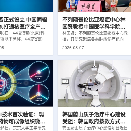
缩、患者体重变化等情况
者和护理人员而言存在理解和操作难
影像可能难以完全反映治疗
度。雷莫·乔治博士LifeNuclear由
...
UAB...
智正式设立 中国同辐
不列颠哥伦比亚癌症中心林
0%打通核医疗全产业
国贤教授中国医学科学院放
8月6日，中核辐智(北京)科
射医学研究所开展学术交流
林国贤：不列颠哥伦比亚癌症中心教
司(以下简称：中核辐智)正
授，其研究聚焦各类肿瘤诊疗靶向放
公司由中国同辐股份有限公
射性药物开发，迄今已主导/参与发
08
2026-08-07
简称：中国同辐)与中核(浙
表135余篇同行评议期刊论文，提交
有限公司(以下简称：中核浙
30余项放射性药物相关专利申请，
出资组建，中国同辐持股
完成自研7款放射性药物的临床转
中核浙创持股10%。中核辐智
化，用于多种肿瘤诊疗。报告会上，
国同辐核医学发展中心业
林国贤教授基于其团队多年的前沿探
智慧核医疗赛道深耕布局。
索，系统梳理了针对前列腺癌靶点
慧核医学物联系统为核心载
PSMA的核药相关研究进展：一是F-
核医疗全产业链条，构建智
18标记PSMA靶向PET显像剂的分子
系统+核药+装备+服务协同
设计与临床优势;二是通过理性优化
，推动业务从单一产品供给
分子结构，大幅提高Lu-177标记治
整合...
疗性核药的肿瘤靶向性，...
RI技术首次验证：现
韩国蔚山质子治疗中心建设
T药物可成像组织微环
受阻：韩国政府拨款方式调
8月6日，东京大学工学研究
整影响项目推进
韩国蔚山质子治疗中心建设项目近日