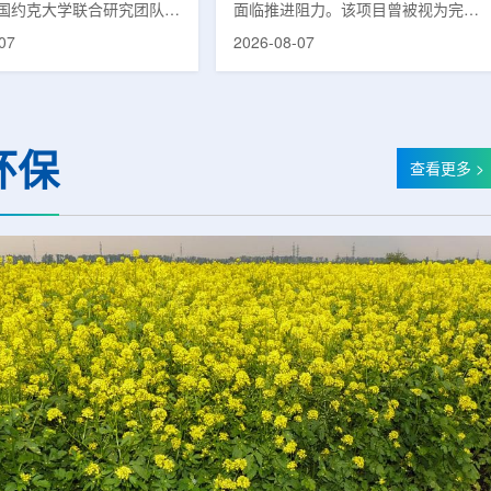
国约克大学联合研究团队宣
面临推进阻力。该项目曾被视为完善
立一种利用正电子三光子衰
韩国东南部区域癌症治疗体系的关键
07
2026-08-07
几何成像原理，并首次成功
环节，但由于政府医疗财政支持方向
素比率成像(PRI)技术。
发生变化，单独获得大规模国家拨款
结合现有临床PET显像剂使
的难度明显上升。据蔚山市8月6日
为核医学影像提供观察组织
消息，蔚山市已于去年3月完成质子
新手段。利用正电子-3光子
治疗中心建设可行性研究及基本规划
环保
一代核医学成像概念图目前
制定服务，并开始争取国家拨款。不
查看更多 >
T扫描主要利用正电子双光子
过，韩国保健福祉部回复称，难以单
显示药物在体内的分布和积
独为蔚山市提供大型项目资金。此
但对组织缺氧等与疾病恶性
前，蔚山市曾计划通过建设质子治疗
的微环境信息捕捉有限。...
中心，构建癌症患者可在区域内完成
手术...