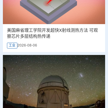
美国麻省理工学院开发超快X射线测热方法 可观
察芯片多层结构热传递
2026-08-06
工业