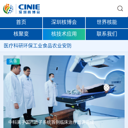
首页
深圳核博会
世界核能
核聚变
核技术应用
联系我们
医疗
科研
环保
工业
食品
农业
安防
头条
韩国忠清北道上半年农水产品放射性检测结果达标