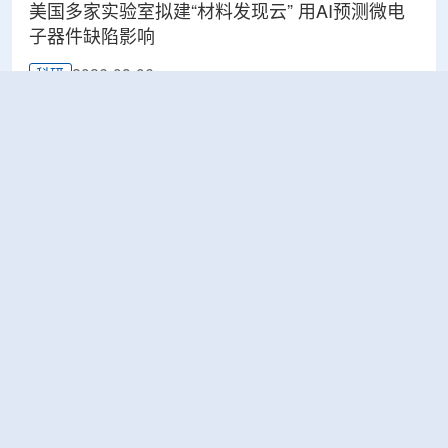
美国多家实验室拟建“材料发现云” 用AI预测微电
子器件缺陷影响
2026-08-06
科研
Rosatom选定SNIIP为辐射控制系统首席设计机
构，统管核设施放射仪表标准化与进口替代保障