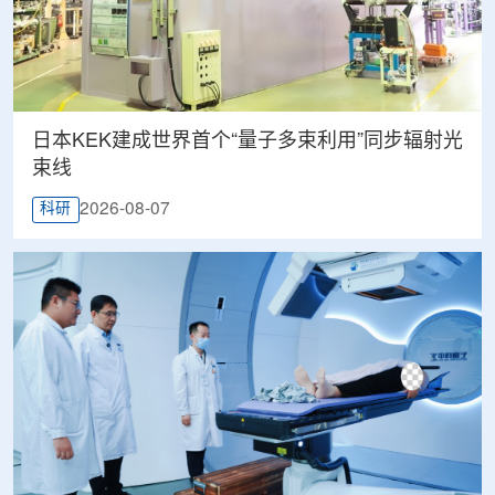
日本KEK建成世界首个“量子多束利用”同步辐射光
束线
2026-08-07
科研