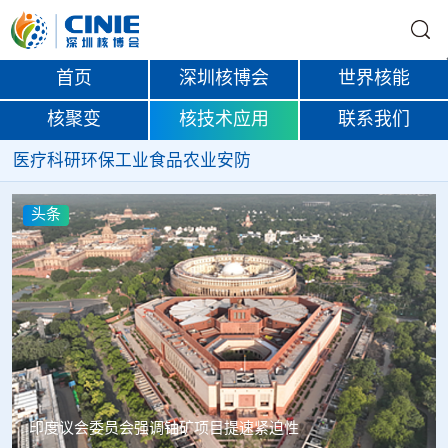
首页
深圳核博会
世界核能
核聚变
核技术应用
联系我们
医疗
科研
环保
工业
食品
农业
安防
头条
中核辐智正式设立 中国同辐持股90%打通核医疗全产业链