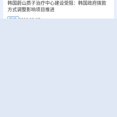
韩国蔚山质子治疗中心建设受阻：韩国政府拨款
方式调整影响项目推进
2026-08-07
医疗
太原晋源区开展辐射安全专项检查
2026-08-07
环保