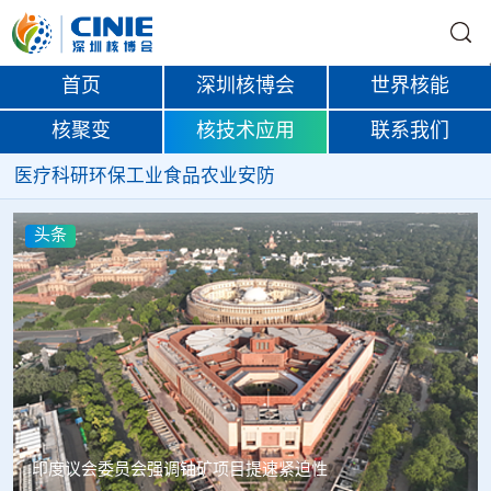
首页
深圳核博会
世界核能
核聚变
核技术应用
联系我们
医疗
科研
环保
工业
食品
农业
安防
头条
中核辐智正式设立 中国同辐持股90%打通核医疗全产业链