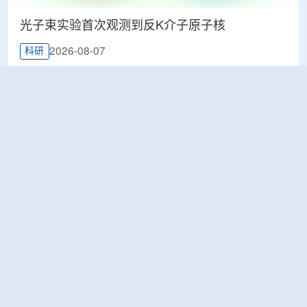
光子束实验首次观测到反K介子原子核
2026-08-07
科研
韩国忠清北道上半年农水产品放射性检测结果达
标