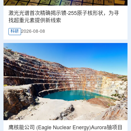
激光光谱首次精确揭示镄-255原子核形状，为寻
找超重元素提供新线索
2026-08-08
科研
鹰核能公司 (Eagle Nuclear Energy)Aurora铀项目