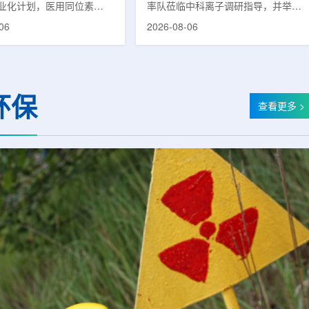
业化计划，医用同位素
率队莅临中科离子调研指导，并举行
(Lu-177)被列为首个商业化目
座谈交流。市人大常委会副主任雍凤
06
2026-08-06
韩国水力与原子能公司表
山，市政协秘书长苏祥、市产投集团
先实现Lu-177商业化生
董事长江鑫、市政协教科卫体委主任
还可能将产品范围扩大至
张晓峰、市工信局副局长郭梅参加。
氚-3和氦-3等同位素。Lu-
中国科学院合肥物质科学研究院副院
当前全球放射性药物市场中应
长宋云涛，中科离子董事长刘璐，总
环保
治疗性放射性同位素，可用
经理陈永华，副总经理丁开忠、李
查看更多 >
癌、神经内分泌肿瘤等疾病
俊、光若怀陪同。韩冰一行详细了解
性药物。此前，韩国所需
中科离子产业布局、经营情况，重点
7完全依赖进口。由于其半衰
围绕核医疗及高端装备关键技术突
.6天，从生产、运输到药物
破、成果转化落地及产业化发展等方
给药...
面开...