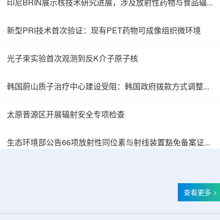
印尼BRIN展示核技术研究进展，涉及放射性药物与食品辐照应用
新型PRI技术首次验证：现有PET药物可成像组织微环境
光子束实验首次观测到反K介子原子核
韩国蔚山质子治疗中心建设受阻：韩国政府拨款方式调整影响项目推进
太原晋源区开展辐射安全专项检查
韩国忠清北道上半年农水产品放射性检测结果达
生态环境部公告66项放射性同位素与射线装置豁免备案证明文件
查看更多 >