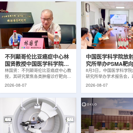
不列颠哥伦比亚癌症中心林
中国医学科学院放
国贤教授中国医学科学院放
究所举办PSMA靶
射医学研究所开展学术交流
林国贤：不列颠哥伦比亚癌症中心教
药物学术报告会
8月3日，中国医学科学
授，其研究聚焦各类肿瘤诊疗靶向放
研究所举办学术报告会，
射性药物开发，迄今已主导/参与发
温哥华不列颠哥伦比亚癌
2026-08-07
2026-08-07
表135余篇同行评议期刊论文，提交
贤教授作题为《用于前列
30余项放射性药物相关专利申请，
治疗的前列腺特异性膜抗
完成自研7款放射性药物的临床转
性药物开发》的学术报告
化，用于多种肿瘤诊疗。报告会上，
取线上线下结合方式举行
林国贤教授基于其团队多年的前沿探
分科研人员和研究生参加
索，系统梳理了针对前列腺癌靶点
授长期从事肿瘤诊疗靶向
PSMA的核药相关研究进展：一是F-
开发研究，已主导或参与发
18标记PSMA靶向PET显像剂的分子
篇同行评议期刊论文，提