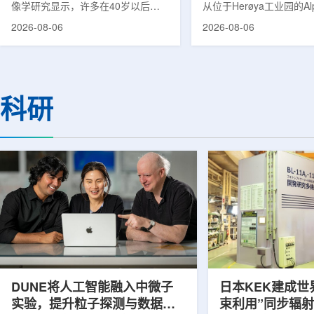
像学研究显示，许多在40岁以后首
从位于Herøya工业园的Al
次出现幻觉、妄想等精神病性症状的
产设施完成首批高纯度钍-22
2026-08-06
2026-08-06
成年人，大脑内存在与阿尔茨海默病
228)客户交付。这是该
及其他神经退行性疾病相关的蛋白异
启动生产后完成的首次客
常沉积。研究纳入37名晚发性精神
标志着AlphaOne进入商
病患者和47名年龄匹配的健康对照
段。Thor Medical首席执
者。研究人员采用淀粉样蛋白PET示
Kurth表示，商业化生产
科研
踪剂^11C-PiB，以及tau蛋白PET示
工业规模制造的开始，首
踪剂^18F-florzolotau，对受试者大
表明公司已完成从产能建
脑中的β-淀粉样蛋白和tau蛋白积累
个工业规模工厂服务客户
情况进行评估。结果显示，晚发性精
司称，随着产能逐步提升
神病患者中，β-淀粉样蛋白阳性...
足靶向α疗法领域对高纯度.
DUNE将人工智能融入中微子
日本KEK建成世
实验，提升粒子探测与数据处
束利用”同步辐