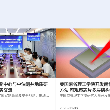
为了实现DES，
化图，这是一个基于物理学原理的人工
极其灵敏的5.7亿
智能框架，它整合了实验数据、模拟和
m，并将其安装在位
高性能计算，用于预测微小缺陷如何影
美国国家科学基金
响微电子器件的性能和寿命。(图片由
文台的布兰科4米望
ChatGPT 提供。)微电子器件广泛用于
r Hahn/费米国家
智能手机、笔记本电脑、安全通信和人
工...
勘中心与中油测井地质研
美国麻省理工学院开发超
务交流
方法 可观察芯片多层结
实国家能源资源安全战略，推动油
美国麻省理工学院研究人员开发
地质勘查技术互融互通，促进跨行
在多层材料中传递的新方法，可
享与关键技术联合攻关，近日，中
算机芯片等电子器件内部的热流
2026-08-06