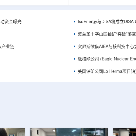
心党委书记王乐力带队赴中油测井
成果已发表于《自然通讯》。随
开展专项技术交流研讨。会上，中
寸不断缩小、功率密度持续提高
究院党委书记万金彬系统介绍了国
为限制性能提升的重要因素。传
套装备、井下探测、岩石物理实
在面对真实电子器件的多层结构
™获被动资金曝光
IsoEnergy与DISA将成立D
解释、深井探测及多源地质数据解
如常用的时域热反射法难以区分
体系，并结合实战案例分享了含油
热传输情况，红外成像等方法也
波兰圣十字山区铀矿“突破”落空，
经验。王乐力介绍了西部中...
上捕捉快速变化。为解决这一问题.
装产业链
突尼斯欲借AIEA与核科技中
鹰核能公司 (Eagle Nuclea
美国铀矿公司Lo Herma项目