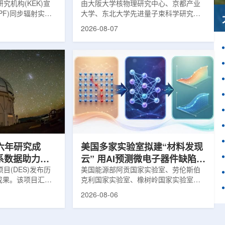
究机构(KEK)宣
由大阪大学核物理研究中心、京都产业
PF)同步辐射实验
大学、东北大学先进量子束科学研究中
-11B光束线已建成世
心、高丽大学、岐阜大学、中国近代物
2026-08-07
光束线，可实现硬X
理研究所、理化学研究所、京都大学、
光束的同步利用。据
台湾中央研究院和加拿大萨斯喀彻温大
-11B由同步辐射学术
学等机构研究人员组成的
设。该网络由大学
LEPS2/Solenoid合作组，首次利用光子
使用、联合研究中
束实验观测到含有反K介子的原子核。这
成，定位为科研和
一成果为确认反K介子原子核的存在提供
束线的主要特点在
了新的实验证据，也为理解高密度核物
件下同时使用硬X射
质和中性子星内部结构提供了重要线
过去需要分别开展的
索。研究团队在日本兵库县大型同步辐
射设施SP...
六年研究成
美国多家实验室拟建“材料发现
星系数据助力约
云” 用AI预测微电子器件缺陷影
目(DES)发布历
响
美国能源部阿贡国家实验室、劳伦斯伯
成果。该项目汇总
克利国家实验室、橡树岭国家实验室和
2013年至2019
西北大学的研究人员正计划开发材料发
2026-08-06
天文图像，记录了
现云平台，利用基于物理学原理的人工
个星系团以及3000
智能框架，预测微小缺陷如何影响微电
用于研究宇宙加速
子器件的性能和寿命。材料发现云可视