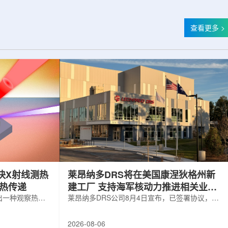
查看更多 >
快X射线测热
莱昂纳多DRS将在美国康涅狄格州新
构热传递
建工厂 支持海军核动力推进相关业务
出一种观察热量
增长
莱昂纳多DRS公司8月4日宣布，已签署协议，将
用于精确测量计
在美国康涅狄格州布鲁克菲尔德新建一座工厂，
变化。相关研究
用于扩大并整合其海军电力系统业务运营。该项
2026-08-06