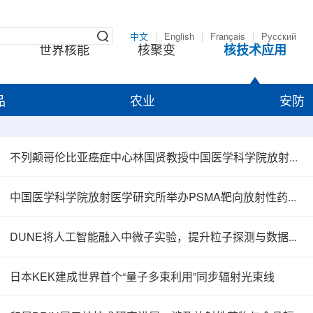
中文
|
English
|
Français
|
Русский
世界核能
核聚变
核技术应用
品
农业
安防
不列颠哥伦比亚癌症中心林国贤教授中国医学科学院放射医学研究所开展学术交流
中国医学科学院放射医学研究所举办PSMA靶向放射性药物学术报告会
DUNE将人工智能融入中微子实验，提升粒子探测与数据处理能力
日本KEK建成世界首个“量子多束利用”同步辐射光束线