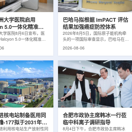
于食品保鲜，重点包括出口
累情况，但对组织缺氧等与疾病恶性
照处理。阿里夫介绍，一些
程度相关的微环境信息捕捉有限。...
.
洲大学医院启用
巴哈马拟根据 imPACT 评估
yon 5.0一体化精准放
结果加强癌症防控体系
方案
大学医院8月6日宣布，医
2026年8月5日，国际原子能机构牵
alcyon 5.0一体化精准放
头的一项国际审查显示，巴哈马在加
决方案，并开始全面用于患
强癌症治疗服务方面具备进一步提升
06
2026-08-06
该系统将高清高速图像采
空间。此次审查为该国改善癌症服务
由度患者位置校正和无标记
协调、缩短诊疗等待时间并提升患者
管理整合到同一治疗流程
治疗效果提出了路线图。巴哈马拿骚
提升图像引导放射治疗的精
玛格丽特公主医院(图片：Pelow
全性。此次实施方案以
Media/Adobe Stock)这项 imPACT
on系统软件5.0版本为基础，集
评估由国际原子能机构、世界卫生组
率锥形束CT成像系统
织/泛美卫生组织和国际癌症研究机
Sight、六自由度患者定位台
构共同开展，应巴哈马卫生与健康部
ic Couch，以及表面引导放
请求进行，重点评估该国癌症防控能
IDENTIFY。亚洲大学医
力和实际需求。6月9日至11日，专
院是韩国首...
家组访...
进核电站制备医用同
合肥市政协主席韩冰一行莅
-177拟于2031年商
临中科离子调研指导
产
进利用核电站生产放射性同
8月4日下午，合肥市政协主席韩冰