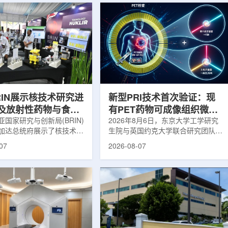
RIN展示核技术研究进
新型PRI技术首次验证：现
及放射性药物与食品
有PET药物可成像组织微环
用
国家研究与创新局(BRIN)
境
2026年8月6日，东京大学工学研究
加达总统府展示了核技术研
生院与英国约克大学联合研究团队宣
BRIN局长阿里夫·萨特里亚
布，已建立一种利用正电子三光子衰
07
2026-08-07
关技术属于和平利用核能范
变的新型几何成像原理，并首次成功
方向不仅包括能源，也覆盖
验证正电子素比率成像(PRI)技术。
康等领域。在健康领域，
该方法可结合现有临床PET显像剂使
正在开发用于核医学的放射性
用，有望为核医学影像提供观察组织
类药物含有放射性物质，可
微环境的新手段。利用正电子-3光子
诊断和治疗。阿里夫表示，
衰变的下一代核医学成像概念图目前
物研发对癌症识别和治疗具
临床PET扫描主要利用正电子双光子
义。在食品领域，BRIN将
湮灭过程显示药物在体内的分布和积