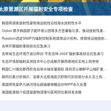
太原晋源区开展辐射安全专项检查
韩国将调查放射性废物海运航线沿线海水放射性水平
Clobot 携手韩国原子能环境公团等多方签署备忘录，推动放射性废物安全管理多机型机器人示范
Rosatom选定SNIIP为辐射控制系统首席设计机构，统管核设施放射仪表标准化与进口替代保障
吉林开展辐射事故综合应急演习
吉林省生态环境厅成功举办“平安吉林-2026”辐射事故综合应急演习
生态环境部辐射监测技术中心在成都开展西南地区实地上岗考核
韩国仁川强化郡西检岛自来水铀含量超标 政府否认朝鲜平山铀矿废水影响
碳同位素分析揭示：加拿大北极海底沉积物可封存部分永久冻土有机碳
美国将恢复萨凡纳河场址超铀废物桶运往WIPP永久处置
美国能源部介绍遗留废物清理与医用同位素研发进展