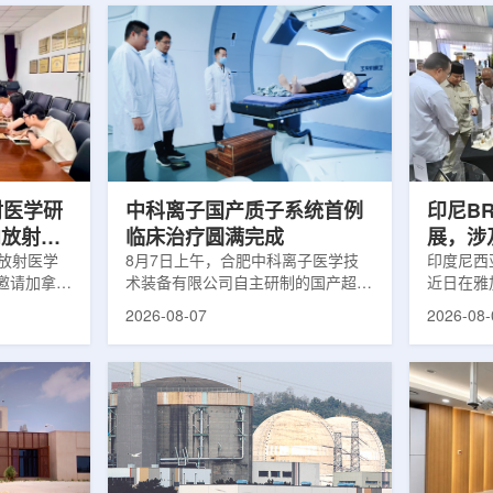
射医学研
中科离子国产质子系统首例
印尼B
向放射性
临床治疗圆满完成
展，涉
院放射医学
8月7日上午，合肥中科离子医学技
辐照应
印度尼西亚
邀请加拿大
术装备有限公司自主研制的国产超导
近日在雅
症中心林国
回旋质子治疗系统，在合肥离子医学
究成果。
2026-08-07
2026-08-
腺癌诊断与
中心完成首例临床试验受试者治疗。
表示，相
原靶向放射
这是国内首台国产超导回旋质子放射
畴，应用
。报告会采
治疗系统的重要突破。本例受试者为
粮食和健
，放射所部
肺癌患者。试验所用的超导质子治疗
BRIN
。林国贤教
系统，搭载中科离子自主研发的
药物。这
放射性药物
SC240超导回旋加速器，具有超大照
用于癌症
表135余
射野、360°全周束流配送能力。治
放射性药
交30余项
疗全程依托多模融合4D图像引导精
有重要意