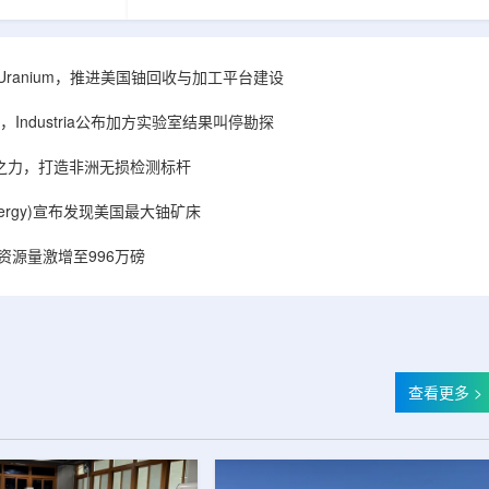
着计算机芯片尺
目旨在提升产能，支持美国海军相关关键项目，
，器件过热正成
并为公司在核能领域的后续增长提供空间和基础
统热流测量方法
设施条件。根据公司披露，新设施位于布鲁克菲
时存在局限，例
尔德帕克里奇路120号，占地约14.1087万平方英
ISA Uranium，推进美国铀回收与加工平台建设
不同材料层中的
尺。工厂建成后，将整合目前分布在康涅狄格州
难以在微小尺度
丹伯里和贝瑟尔三个地点的业务。该设施预计于
Industria公布加方实验室结果叫停勘探
..
2027年初投入使用，若最终设计和租户装修工...
心之力，打造非洲无损检测标杆
r Energy)宣布发现美国最大铀矿床
铀资源量激增至996万磅
查看更多 >