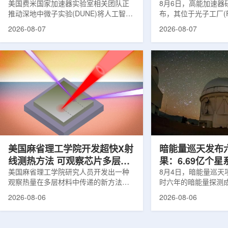
理能力
美国费米国家加速器实验室相关团队正
8月6日，高能加速器研
推动深地中微子实验(DUNE)将人工智能
布，其位于光子工厂(
和机器学习工具融入实验设计、探测器
装置的BL-11A和BL
2026-08-07
2026-08-07
运行与数据分析流程，以提升中微子相
界首个量子多束利用
互作用识别、事件分类和探测器管理能
射线与软X射线两束
力。DUNE位于长基线中微子设施，目
介绍，BL-11A和BL
前已开始安装大型中微子探测器模块的
基础设施网络合作建
结构元件。该实验由近探测器和远探测
联合使用机构及联合
器组成：近探测器位于费米实验室，远
心的同步辐射装置组
探测器设在南达科他州桑福德地下研究
教育基础设施。新光
设施地下约1英里处。两个探测器都将采
于，可在同一实验条
用液氩时间投影室技术，用于记录中微
线和软X射线，完成
子...
观...
美国麻省理工学院开发超快X射
暗能量巡天发布
线测热方法 可观察芯片多层结
果：6.69亿个
构热传递
美国麻省理工学院研究人员开发出一种
束宇宙加速膨胀
8月4日，暗能量巡天项
观察热量在多层材料中传递的新方法，
时六年的暗能量探测
可用于精确测量计算机芯片等电子器件
形成18篇相关论文，基于
2026-08-06
2026-08-06
内部的热流变化。相关研究成果已发表
年间获取的近30万张
于《自然通讯》。随着计算机芯片尺寸
6.69亿个星系、数千
不断缩小、功率密度持续提高，器件过
多颗超新星的信息，