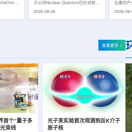
phaOne生
子公司Nuclear Quantum已针对核工
位素的产
8(Th-
业计算模拟中的一项瓶颈提出新方
镥-177
2026-08-06
2026-08-
设施上周宣布
案，尝试将量子计算引入核粒子输运
标产品。
户供货，也
预测，用于支持核医学系统设计等计
示，计划优
业供应阶
算密集型场景。据介绍，传统粒子输
产，后续
行官Jasper
运模拟在核医学系统设计中具有重要
钴-60、
意味着公司
作用，但往往需要大量计算资源，并
177是
批客户交付
伴随较长运行时间，影响研发和优化
用较广的
查看更多 >
设到利用首
效率。Nuclear Quantum此次提出的
于前列腺
的过渡。公
技术，旨在把物理输运模型转化为量
相关放射
，将继续满
子电路，使粒子传播和随机游走动力
Lu-17
..
学能够直接在量子计算框架中表示和
期约为6
模拟。...
制备和患者
界首个“量子多
光子束实验首次观测到反K介子
射光束线
原子核