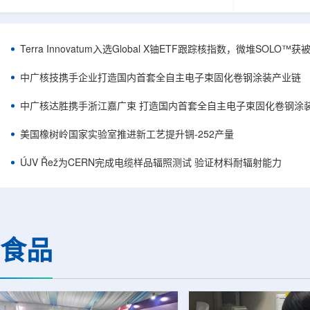
安全和防护管理办法》第五十四条有关规定，现
核西部地勘中
将各省级生态环境主管部门报送的、已获得豁免
地质研究院，
备案证明文件的活动，以及活动中涉及的射线装
油测井地质研
置、放射源或非密封放射性物质予以公告。随公
内油气测井成
Terra Innovatum入选Global X铀ETF跟踪核指数，微堆SOLO
告发布的汇总表共列出66项备案记录，涉及山
验、智能测井
东、天津、上海、河北、四川、甘肃、安徽、河
析等成熟技术
中广核技携手企业打造国内首套全自主电子束固化卷钢涂装产业链
南、辽宁等地相关单位。备案内容涵盖...
气盆地铀矿勘查
中广核达胜携手浙江嘉广束 打造国内首套全自主电子束固化卷钢涂
美国橡树岭国家实验室推进新工艺提升锎-252产量
ÚJV Řež为CERN完成电缆样品辐照测试 验证材料耐辐射能力
食品