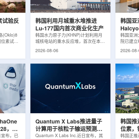
，并完成7
准定位，能实现动态适配、精准治
核技术用
转化，应用
疗。设备运行平稳低噪，治疗控制软
水果的辐
件运...
进口国要..
素试验反
韩国利用月城重水堆推进
韩国亚
Lu-177国内首次商业化生产
Halc
klo)8
韩国水力原子力(KHNP)计划利用月
射治疗
韩国亚洲
同位素试验
城核电站的重水反应堆，首次在本土
院已建立H
实现可控自
生产用于癌症治疗的放射性同位素
射治疗解
2026-08-06
2026-08-
临界。这一
镥-177(Lu-177)。目前韩国完全依赖
者治疗。
不到一年。
进口该原料，这给当地的放射性药物
集、六自
堆设施(图
企业如Cellbion和FutureChem带来
实时运动
低功率试验
了成本压力和供应不稳定因素。行业
中，用于
州洛克哈
内普遍认为国内生产将有助于构建多
准度和安
试点计划下
元化的供应链并缩短运输时间。此次
Halcy
界的反应
计划的首要目标是实现镥-177的商业
成高分辨
设施从未开
化生产，预计在2028年进行试生
Hyper
土建开挖、
产，并在2031年开始全面量产。之
Dynam
购、燃料配
后，韩国水力原子力还将扩大生产范
射治疗系统
围至钴...
院表示，该
phaOne
Quantum X Labs推进量子
韩国推
28，商
计算用于核粒子输运预测模
位素，镥
月5日宣布，已
拟
Quantum X Labs Inc.近日宣布，其
业化生
韩国正推