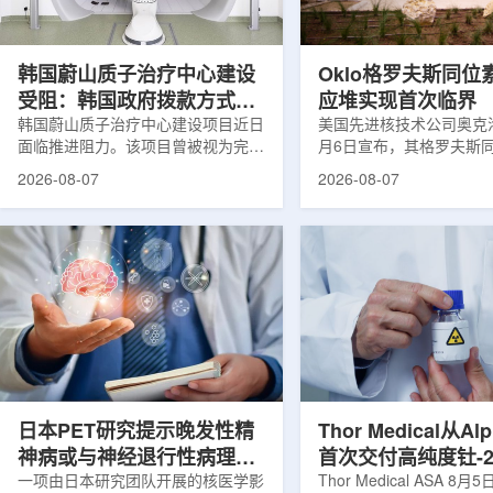
设计与临床优势;二是通过理性优化
放射性药物相关专利申请
分子结构，大幅提高Lu-177标记治
款自研放射性药物的临床
疗性核药的肿瘤靶向性，...
于多...
韩国蔚山质子治疗中心建设
Oklo格罗夫斯同位
受阻：韩国政府拨款方式调
应堆实现首次临界
整影响项目推进
韩国蔚山质子治疗中心建设项目近日
美国先进核技术公司奥克洛(O
面临推进阻力。该项目曾被视为完善
月6日宣布，其格罗夫斯
韩国东南部区域癌症治疗体系的关键
反应堆已在低功率状态下
2026-08-07
2026-08-07
环节，但由于政府医疗财政支持方向
持核链式反应，达到首次
发生变化，单独获得大规模国家拨款
进展距离该项目破土动工
的难度明显上升。据蔚山市8月6日
格罗夫斯同位素试验反应
消息，蔚山市已于去年3月完成质子
片：格罗夫斯)格罗夫斯
治疗中心建设可行性研究及基本规划
反应堆位于美国得克萨斯
制定服务，并开始争取国家拨款。不
特，是美国能源部反应堆
过，韩国保健福祉部回复称，难以单
首个在私人土地上实现临
独为蔚山市提供大型项目资金。此
堆。根据奥克洛介绍，该
前，蔚山市曾计划通过建设质子治疗
发土地起步建设，完成了
中心，构建癌症患者可在区域内完成
工程建设、组件制造或采
手术...
置及...
日本PET研究提示晚发性精
Thor Medical从Al
神病或与神经退行性病理相
首次交付高纯度钍-2
关
一项由日本研究团队开展的核医学影
业供货启动
Thor Medical ASA 8