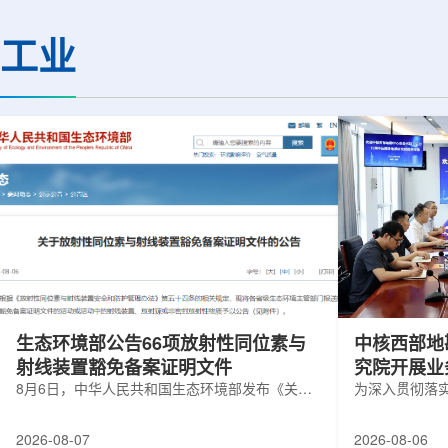
热正成为限制性能提升的重要因素。传
膨胀和宇宙结构演化。
统热流测量方法在面对真实电子器件的
费米实验室制造了一台
工业
多层结构时存在局限，例如常用的时域
像素数字相机DECa
热反射法难以区分不同材料层中的热传
于智利安第斯山脉的
输情况，红外成像等方法也难以在微小
会托洛洛山美洲际天
尺度上捕捉快速变化。为解决这一问
远镜上。(图片由Reida
题...
加速...
生态环境部公告66项放射性同位素与
中核西部地
射线装置豁免备案证明文件
究院开展业
8月6日，中华人民共和国生态环境部发布《关于
为深入贯彻落
放射性同位素与射线装置豁免备案证明文件的公
气测井与铀矿
告》。公告称，根据《放射性同位素与射线装置
业科研资源共
2026-08-07
2026-08-06