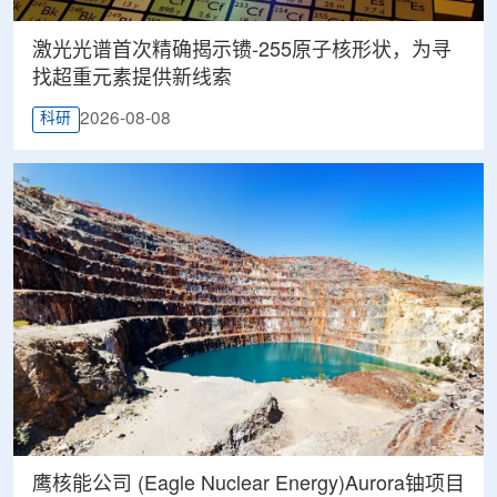
激光光谱首次精确揭示镄-255原子核形状，为寻
找超重元素提供新线索
2026-08-08
科研
鹰核能公司 (Eagle Nuclear Energy)Aurora铀项目