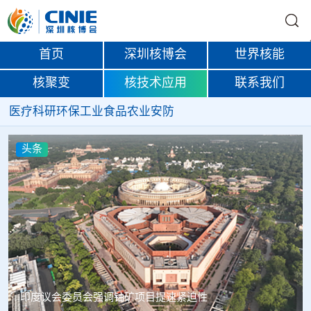
首页
深圳核博会
世界核能
核聚变
核技术应用
联系我们
医疗
科研
环保
工业
食品
农业
安防
头条
中核辐智正式设立 中国同辐持股90%打通核医疗全产业链