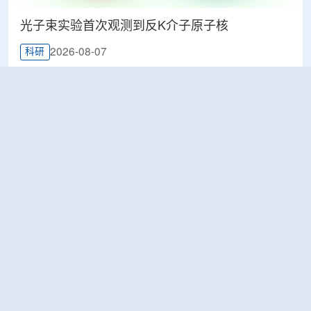
光子束实验首次观测到反K介子原子核
2026-08-07
科研
韩国忠清北道上半年农水产品放射性检测结果达
标