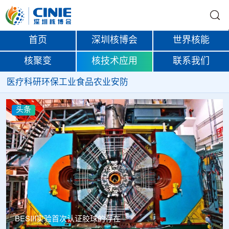
首页
深圳核博会
世界核能
核聚变
核技术应用
联系我们
医疗
科研
环保
工业
食品
农业
安防
头条
BESIII实验首次认证胶球的存在