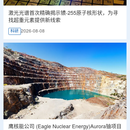
激光光谱首次精确揭示镄-255原子核形状，为寻
找超重元素提供新线索
2026-08-08
科研
鹰核能公司 (Eagle Nuclear Energy)Aurora铀项目