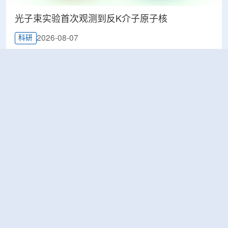
光子束实验首次观测到反K介子原子核
2026-08-07
科研
韩国忠清北道上半年农水产品放射性检测结果达
标