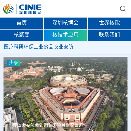
首页
深圳核博会
世界核能
核聚变
核技术应用
联系我们
医疗
科研
环保
工业
食品
农业
安防
头条
中核辐智正式设立 中国同辐持股90%打通核医疗全产业链