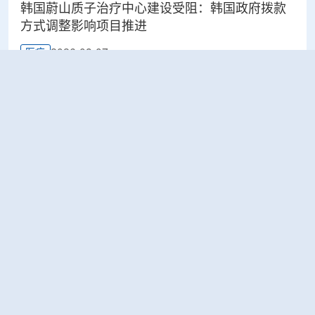
韩国蔚山质子治疗中心建设受阻：韩国政府拨款
方式调整影响项目推进
2026-08-07
医疗
太原晋源区开展辐射安全专项检查
2026-08-07
环保