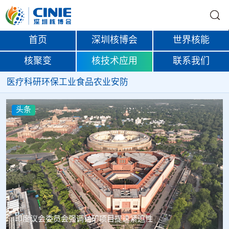
首页
深圳核博会
世界核能
核聚变
核技术应用
联系我们
医疗
科研
环保
工业
食品
农业
安防
头条
中核辐智正式设立 中国同辐持股90%打通核医疗全产业链