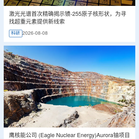
激光光谱首次精确揭示镄-255原子核形状，为寻
找超重元素提供新线索
2026-08-08
科研
鹰核能公司 (Eagle Nuclear Energy)Aurora铀项目