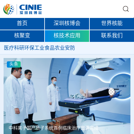
首页
深圳核博会
世界核能
核聚变
核技术应用
联系我们
医疗
科研
环保
工业
食品
农业
安防
头条
中科离子国产质子系统首例临床治疗圆满完成