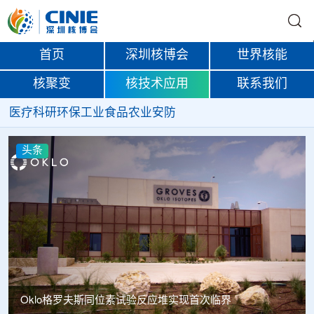
首页
深圳核博会
世界核能
核聚变
核技术应用
联系我们
医疗
科研
环保
工业
食品
农业
安防
头条
BESIII实验首次认证胶球的存在