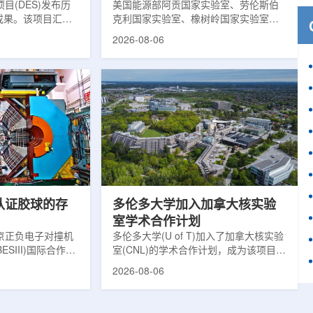
目(DES)发布历
响
美国能源部阿贡国家实验室、劳伦斯伯
成果。该项目汇总
克利国家实验室、橡树岭国家实验室和
2013年至2019
西北大学的研究人员正计划开发材料发
2026-08-06
天文图像，记录了
现云平台，利用基于物理学原理的人工
个星系团以及3000
智能框架，预测微小缺陷如何影响微电
用于研究宇宙加速
子器件的性能和寿命。材料发现云可视
为了实现DES，
化图，这是一个基于物理学原理的人工
极其灵敏的5.7亿
智能框架，它整合了实验数据、模拟和
m，并将其安装在位
高性能计算，用于预测微小缺陷如何影
美国国家科学基金
响微电子器件的性能和寿命。(图片由
文台的布兰科4米望
ChatGPT 提供。)微电子器件广泛用于
r Hahn/费米国家
智能手机、笔记本电脑、安全通信和人
工...
次认证胶球的存
多伦多大学加入加拿大核实验
室学术合作计划
京正负电子对撞机
多伦多大学(U of T)加入了加拿大核实验
ESIII)国际合作组
室(CNL)的学术合作计划，成为该项目中
理大会(ICHEP
的第十家参与机构。这项举措旨在加强
2026-08-06
大会报告的形式宣布：
加拿大的核能人才储备并支持相关研
BESIII实验建立
究。在施瓦茨·赖斯曼创新园区举行了签
整证据链，解开了
约仪式，标志着多伦多大学、加拿大核