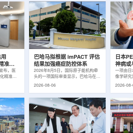
启用
巴哈马拟根据 imPACT 评估
日本P
体化精准放
结果加强癌症防控体系
神病或
日宣布，医
2026年8月5日，国际原子能机构牵
关
一项由日
一体化精准放
头的一项国际审查显示，巴哈马在加
像学研究
全面用于患
强癌症治疗服务方面具备进一步提升
次出现幻
2026-08-06
2026-08-
速图像采
空间。此次审查为该国改善癌症服务
成年人，
正和无标记
协调、缩短诊疗等待时间并提升患者
及其他神
治疗流程
治疗效果提出了路线图。巴哈马拿骚
常沉积。
射治疗的精
玛格丽特公主医院(图片：Pelow
病患者和
方案以
Media/Adobe Stock)这项 imPACT
者。研究
版本为基础，集
评估由国际原子能机构、世界卫生组
踪剂^11C
像系统
织/泛美卫生组织和国际癌症研究机
踪剂^18F
患者定位台
构共同开展，应巴哈马卫生与健康部
脑中的β-