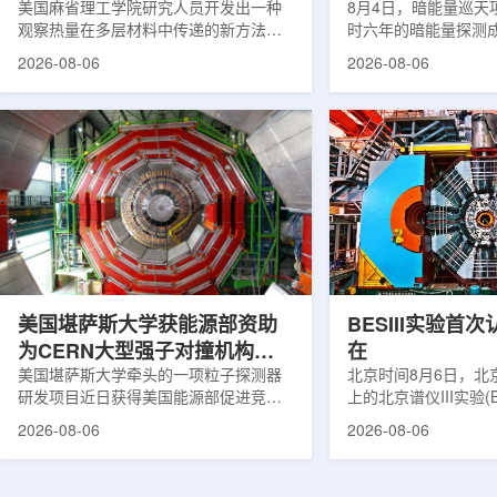
构热传递
美国麻省理工学院研究人员开发出一种
束宇宙加速膨胀
8月4日，暗能量巡天项
观察热量在多层材料中传递的新方法，
时六年的暗能量探测
可用于精确测量计算机芯片等电子器件
形成18篇相关论文，基于
2026-08-06
2026-08-06
内部的热流变化。相关研究成果已发表
年间获取的近30万张
于《自然通讯》。随着计算机芯片尺寸
6.69亿个星系、数千
不断缩小、功率密度持续提高，器件过
多颗超新星的信息，
热正成为限制性能提升的重要因素。传
膨胀和宇宙结构演化。
统热流测量方法在面对真实电子器件的
费米实验室制造了一台
多层结构时存在局限，例如常用的时域
像素数字相机DECa
热反射法难以区分不同材料层中的热传
于智利安第斯山脉的
输情况，红外成像等方法也难以在微小
会托洛洛山美洲际天
尺度上捕捉快速变化。为解决这一问
远镜上。(图片由Reida
题...
加速...
美国堪萨斯大学获能源部资助
BESIII实验首
为CERN大型强子对撞机构建
在
新一代探测器
美国堪萨斯大学牵头的一项粒子探测器
北京时间8月6日，北
研发项目近日获得美国能源部促进竞争
上的北京谱仪III实验(B
性研究的既定计划(DOE EPSCoR)资
在巴西举行的国际高能物
2026-08-06
2026-08-06
助。该项目资助金额为100万美元，将用
2026)上，以特别
于为欧洲核子研究中心(CERN)大型强子
经过15年的持续研究，
对撞机(LHC)上的紧凑型μ子螺线管实验
了证明胶球存在的完