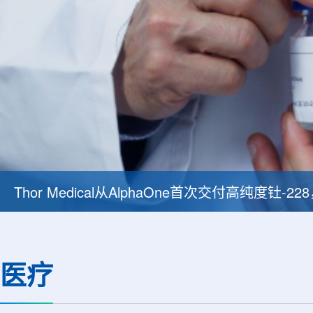
Thor Medical从AlphaOne首次交付高纯度钍-
医疗