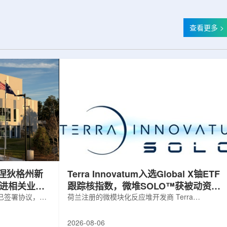
查看更多 >
涅狄格州新
Terra Innovatum入选Global X铀ETF
推进相关业务
跟踪核指数，微堆SOLO™获被动资金
，已签署协议，将
曝光
荷兰注册的微模块化反应堆开发商 Terra
新建一座工厂，
Innovatum Global N.V.(NASDAQ: NKLR)于2026
业务运营。该项
年8月3日开盘起纳入 Solactive 全球铀与核部件总
2026-08-06