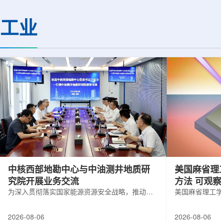
(CMS)设计和建造两台高亮度零度量能
困扰学术界近半个世
器(HL-ZDC)。该项目周期为四年，由堪
谜。该发现不仅为量
工业
萨斯大学物理与天文系教授迈克尔·默里
供了决定性验证，也
和堪萨斯大学杰出教授克里斯托夫·罗永
形态——纯由力构成
共同领导。其中，默里同时担任CMS高
子核由质子和中子组
亮度零度量能器升级项目负责人。...
由夸克组成。夸克之
互...
中核西部地勘中心与中油测井地质研
美国麻省理
究院开展业务交流
方法 可观
为深入贯彻落实国家能源资源安全战略，推动油
美国麻省理工
气测井与铀矿地质勘查技术互融互通，促进跨行
在多层材料中
业科研资源共享与关键技术联合攻关，近日，中
算机芯片等电
2026-08-06
2026-08-06