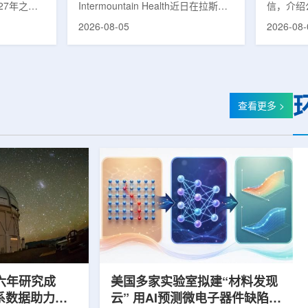
27年之前
Intermountain Health近日在拉斯维
信，介绍
速器
的研制工
加斯西南部启用一座新的门诊诊所。
务业绩公
2026-08-05
2026-08-
勒共和国咨
该诊所名为Badura Clinic，建筑面积
展。公司
关进展。视
约9万平方英尺，位于Spring Valley
2026年
像设备时，
地区，是该医疗系统在内华达州首个
期增长超
伊尔·穆拉
新建项目。Badura Clinic为三层建
部门202
况。穆拉什
筑，于7月30日举行剪彩仪式和社区
元，高于2
由俄罗斯国
开放日活动后正式开放。该诊所整合
相关业务
查看更多 >
该设备预计
了此前分布在拉斯维加斯谷多个地点
子影像和
随后表示，
的初级保健和部分专科服务，面向儿
在同位素业务
本国研制的
童、成人及老年患者提供更集中的医
称，其硅-
若按计划
疗服务。根据介绍，诊所服务范围包
入商业生
括成人及...
2026年下
六年研究成
美国多家实验室拟建“材料发现
星系数据助力约
云” 用AI预测微电子器件缺陷影