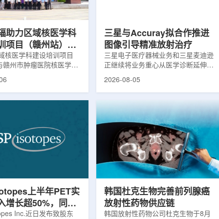
评估。结果显示，晚发性精
司称，随着产能逐步提升，将继续满
，β-淀粉样蛋白阳性...
足靶向α疗法领域对高纯度...
辐助力区域核医学科
三星与Accuray拟合作推进
训项目（赣州站）与
图像引导精准放射治疗
肿瘤医院核医学诊疗
域核医学科建设培训项目
三星电子医疗器械业务和三星麦迪逊
)与赣州市肿瘤医院核医学诊
正继续将业务重心从医学诊断延伸至
建设项目同步启动
建设项目在赣州市肿瘤医院
治疗领域。8月5日，三星HME美国
06
2026-08-05
。中华医学会核医学分会专
公司与美国放射外科公司Accuray宣
中国同辐、原子高科相关代
布签署一份不具约束力的合作意向
展调研交流，江西省内各级
书，双方计划围绕基于容积成像的精
200余名医务人员参会。启
准放射治疗解决方案开展合作探讨。
赣州市肿瘤医院核医学科主
根据意向书，双方拟研究将三星移动
主持。赣州市卫生健康委员
CT扫描仪BodyTom与Accuray机器
傅伟、中华医学会核医学分
人放射外科平台CyberKnife相结合。
员汪静、赣州市肿瘤医院党
该合作方向旨在把高分辨率三维成像
兴伟出席并致辞。汪静表
能力与图像引导机器人放射外科技术
学在肿瘤等重大疾病...
连接起来，使医务人员能够更准确地
确...
sotopes上半年PET实
韩国杜克生物完善前列腺癌
入增长超50%，同位
放射性药物供应链
设施推进商业生产
otopes Inc.近日发布致股东
韩国放射性药物公司杜克生物于8月