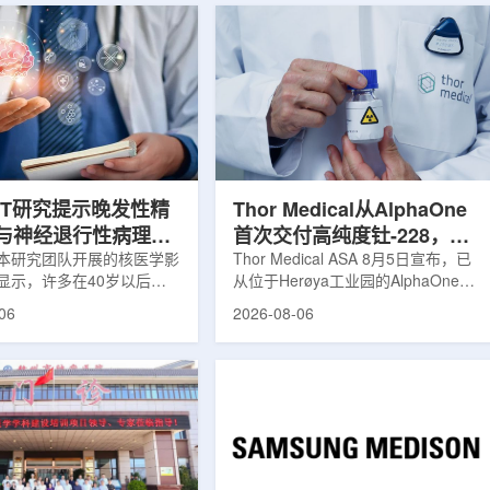
ET研究提示晚发性精
Thor Medical从AlphaOne
与神经退行性病理相
首次交付高纯度钍-228，商
本研究团队开展的核医学影
业供货启动
Thor Medical ASA 8月5日宣布，已
显示，许多在40岁以后首
从位于Herøya工业园的AlphaOne生
觉、妄想等精神病性症状的
产设施完成首批高纯度钍-228(Th-
06
2026-08-06
大脑内存在与阿尔茨海默病
228)客户交付。这是该设施上周宣布
经退行性疾病相关的蛋白异
启动生产后完成的首次客户供货，也
研究纳入37名晚发性精神
标志着AlphaOne进入商业供应阶
47名年龄匹配的健康对照
段。Thor Medical首席执行官Jasper
人员采用淀粉样蛋白PET示
Kurth表示，商业化生产意味着公司
-PiB，以及tau蛋白PET示
工业规模制造的开始，首批客户交付
-florzolotau，对受试者大
表明公司已完成从产能建设到利用首
淀粉样蛋白和tau蛋白积累
个工业规模工厂服务客户的过渡。公