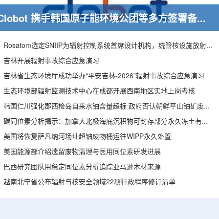
Clobot 携手韩国原子能环境公团等多方签署备忘录，推动放射性废物安全管理多机型机器人示范
Rosatom选定SNIIP为辐射控制系统首席设计机构，统管核设施放射仪表标准化与进口替代保障
吉林开展辐射事故综合应急演习
吉林省生态环境厅成功举办“平安吉林-2026”辐射事故综合应急演习
生态环境部辐射监测技术中心在成都开展西南地区实地上岗考核
韩国仁川强化郡西检岛自来水铀含量超标 政府否认朝鲜平山铀矿废水影响
碳同位素分析揭示：加拿大北极海底沉积物可封存部分永久冻土有机碳
美国将恢复萨凡纳河场址超铀废物桶运往WIPP永久处置
美国能源部介绍遗留废物清理与医用同位素研发进展
巴西研究团队用稳定同位素分析追踪亚马逊木材来源
越南北宁省公布辐射与核安全领域22项行政程序修订清单