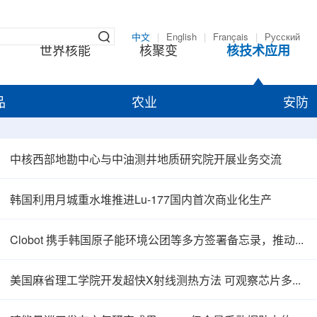
中文
|
English
|
Français
|
Русский
世界核能
核聚变
核技术应用
品
农业
安防
中核西部地勘中心与中油测井地质研究院开展业务交流
韩国利用月城重水堆推进Lu-177国内首次商业化生产
Clobot 携手韩国原子能环境公团等多方签署备忘录，推动放射性废物安全管理多机型机器人示范
美国麻省理工学院开发超快X射线测热方法 可观察芯片多层结构热传递