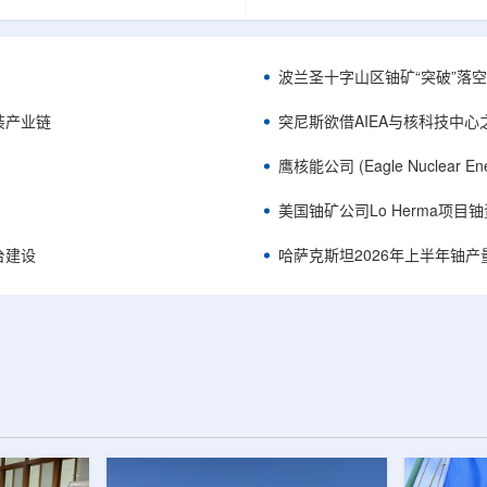
《自然通讯》。随着计算机芯片尺
目旨在提升产能，支持美国海军
功率密度持续提高，器件过热正成
并为公司在核能领域的后续增长
升的重要因素。传统热流测量方法
设施条件。根据公司披露，新设
子器件的多层结构时存在局限，例
尔德帕克里奇路120号，占地约14
波兰圣十字山区铀矿“突破”落空，
热反射法难以区分不同材料层中的
尺。工厂建成后，将整合目前分
红外成像等方法也难以在微小尺度
丹伯里和贝瑟尔三个地点的业务
装产业链
突尼斯欲借AIEA与核科技中
。为解决这一问题...
2027年初投入使用，若最终设计和
鹰核能公司 (Eagle Nuclea
美国铀矿公司Lo Herma项目
平台建设
哈萨克斯坦2026年上半年铀产