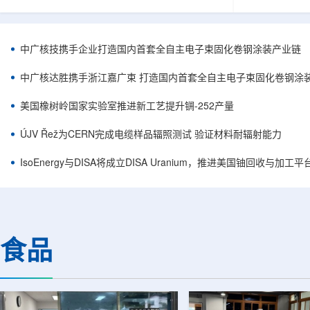
核西部地勘中心党委书记王乐力带队赴中油测井
成果已发表于
地质研究院，开展专项技术交流研讨。会上，中
寸不断缩小、
油测井地质研究院党委书记万金彬系统介绍了国
为限制性能提
内油气测井成套装备、井下探测、岩石物理实
在面对真实电
中广核技携手企业打造国内首套全自主电子束固化卷钢涂装产业链
验、智能测井解释、深井探测及多源地质数据解
如常用的时域
析等成熟技术体系，并结合实战案例分享了含油
热传输情况，
中广核达胜携手浙江嘉广束 打造国内首套全自主电子束固化卷钢涂
气盆地铀矿勘查经验。王乐力介绍了西部中...
上捕捉快速变化
美国橡树岭国家实验室推进新工艺提升锎-252产量
ÚJV Řež为CERN完成电缆样品辐照测试 验证材料耐辐射能力
IsoEnergy与DISA将成立DISA Uranium，推进美国铀回收与加工
食品