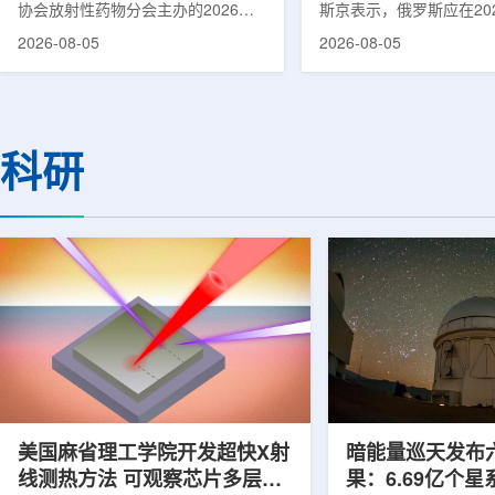
协会放射性药物分会主办的2026年
斯京表示，俄罗斯应在20
集团首席科学家刘蕴韬
放射性药物创新发展大会在山西省太
完成国产核磁共振成像仪
2026-08-05
2026-08-05
原市举行。作为中核集团核技术应用
作。米舒斯京在访问克孜
的核心平台，中国同辐股份有限公司
询诊断中心期间了解了相
(以下简称：中国同辐)在推动核医疗
察中心已安装的磁共振成
科技自立自强与普惠民生方面发挥着
他向俄罗斯卫生部长米哈
压舱石的作用。在大会间隙，中国同
什科询问国产设备研发情
科研
辐党委委员、总工程师、中核集团首
科表示，相关研发工作正
席科学家刘蕴韬接受记者专访时表
家原子能公司推进，并称
示，中国同辐将加快在建医药中心投
将在明年完成。米舒斯京
产运行，加快智慧核医学系统布局，
希望俄罗斯明年能够拥有
持续缩小城乡核医疗资源差距。同
核磁共振成像仪。该设备
时，以...
完...
美国麻省理工学院开发超快X射
暗能量巡天发布
线测热方法 可观察芯片多层结
果：6.69亿个