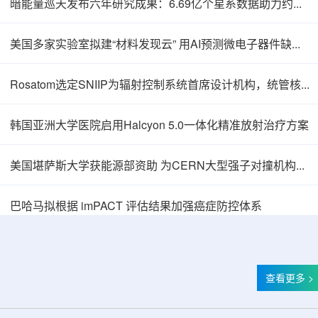
暗能量巡天发布六年研究成果：6.69亿个星系数据助力约束宇宙加速膨胀
美国多家实验室拟建“材料发现云” 用AI预测微电子器件缺陷影响
Rosatom选定SNIIP为辐射控制系统首席设计机构，统管核设施放射仪表标准化与进口替代保障
韩国亚洲大学医院启用Halcyon 5.0一体化精准放射治疗方案
美国堪萨斯大学获能源部资助 为CERN大型强子对撞机构建新一代探测器
巴哈马拟根据 imPACT 评估结果加强癌症防控体系
查看更多 >