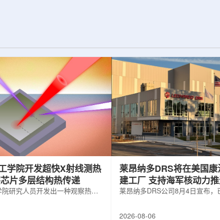
纪的胶球存在之
实验室和原子能公司有限公司(AECL)正
子色动力学理论提
式确立了合作关系。该学术合作计划将
表明一类全新物质
为参学院校提供进入国家级实验室基础
的物质的存在。原
设施、技术和专业知识的渠道，合作领
成，质子和中子又
域涵盖清洁能源、医疗健康、环境修复
间靠胶子传递强相
以及国家安全等多个方面。此次...
工学院开发超快X射线测热
莱昂纳多DRS将在美国康
察芯片多层结构热传递
建工厂 支持海军核动力
学院研究人员开发出一种观察热量
增长
莱昂纳多DRS公司8月4日宣布
传递的新方法，可用于精确测量计
在美国康涅狄格州布鲁克菲尔德
子器件内部的热流变化。相关研究
用于扩大并整合其海军电力系统
2026-08-06