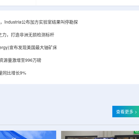
相关关键项目，
回报指数——该指数正是 Global X 铀ETF(NYSE
提供空间和基础
Arca: URA，资管超50亿美元)的跟踪基准，本次
施位于布鲁克菲
随 Solactive 定期再平衡生效。公司联合创始人兼
.1087万平方英
CEO Alessandro Petruzzi 称，这使被动/主题投
Industria公布加方实验室结果叫停勘探
布在康涅狄格州
资者可通过指数直接触达其 SOLO™ 微堆故事，
。该设施预计于
与 Cameco、Kazatomprom、Centrus、Oklo、
心之力，打造非洲无损检测标杆
租户装修工...
NuScale、X-energy、三菱重...
r Energy)宣布发现美国最大铀矿床
铀资源量激增至996万磅
量同比增长9%
查看更多 >