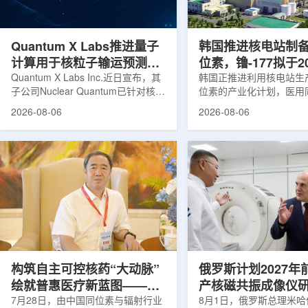
产，并在2031年开始全面量产。之
Dynamic Couch，以
后，韩国水力原子力还将扩大生产范
射治疗系统IDENTIFY
围至钴...
院表示，该院是韩国首...
Quantum X Labs推进量子
韩国推进核电站制
计算用于核粒子输运预测模
位素，镥-177拟于2
拟
Quantum X Labs Inc.近日宣布，其
业化生产
韩国正推进利用核电站生
子公司Nuclear Quantum已针对核工
位素的产业化计划，医用
业计算模拟中的一项瓶颈提出新方
镥-177(Lu-177)被列
2026-08-06
2026-08-06
案，尝试将量子计算引入核粒子输运
标产品。韩国水力与原子
预测，用于支持核医学系统设计等计
示，计划优先实现Lu-17
算密集型场景。据介绍，传统粒子输
产，后续还可能将产品范
运模拟在核医学系统设计中具有重要
钴-60、氚-3和氦-3等同位
作用，但往往需要大量计算资源，并
177是当前全球放射性药
伴随较长运行时间，影响研发和优化
用较广的治疗性放射性同
效率。Nuclear Quantum此次提出的
于前列腺癌、神经内分泌
技术，旨在把物理输运模型转化为量
相关放射性药物。此前，
子电路，使粒子传播和随机游走动力
Lu-177完全依赖进口。
学能够直接在量子计算框架中表示和
期约为6.6天，从生产、
模拟。...
制备和患者给药...
构筑自主可控核药“大动脉”
俄罗斯计划2027年
绘就普惠医疗新蓝图——专
产核磁共振成像仪
访中国同辐总工程师、中核
7月28日，由中国同位素与辐射行业
8月1日，俄罗斯总理米哈