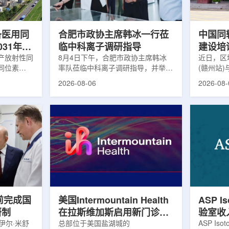
及表面引导放
请求进行，重点评估该国癌症防控能
情况进行
。亚洲大学医
力和实际需求。6月9日至11日，专
神病患者中
家组访...
备医用同
合肥市政协主席韩冰一行莅
中国同
031年商
临中科离子调研指导
建设培
产放射性同
8月4日下午，合肥市政协主席韩冰
赣州市
近日，区
同位素
率队莅临中科离子调研指导，并举行
(赣州站
高质量
为首个商业化目
座谈交流。市人大常委会副主任雍凤
疗高质量
2026-08-06
2026-08-
能公司表
山，市政协秘书长苏祥、市产投集团
同步启动
7商业化生
董事长江鑫、市政协教科卫体委主任
家组以及
围扩大至
张晓峰、市工信局副局长郭梅参加。
表到院开
素。Lu-
中国科学院合肥物质科学研究院副院
医疗机构
物市场中应
长宋云涛，中科离子董事长刘璐，总
动仪式由
位素，可用
经理陈永华，副总经理丁开忠、李
任杨传盛
肿瘤等疾病
俊、光若怀陪同。韩冰一行详细了解
会副主任
韩国所需
中科离子产业布局、经营情况，重点
会主任委
由于其半衰
围绕核医疗及高端装备关键技术突
委书记黄
运输到药物
破、成果转化落地及产业化发展等方
示，核医
面开...
前完成国
美国Intermountain Health
ASP I
研制
在拉斯维加斯启用新门诊诊
验室收
伊尔·米舒
所，配置PET/CT和直线加
总部位于美国盐湖城的
素浓缩
ASP Is