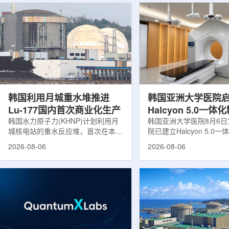
韩国利用月城重水堆推进
韩国亚洲大学医院
Lu-177国内首次商业化生产
Halcyon 5.0一
韩国水力原子力(KHNP)计划利用月
射治疗方案
韩国亚洲大学医院8月6
城核电站的重水反应堆，首次在本土
院已建立Halcyon 5.0
生产用于癌症治疗的放射性同位素
射治疗解决方案，并开始
2026-08-06
2026-08-06
镥-177(Lu-177)。目前韩国完全依赖
者治疗。该系统将高清高
进口该原料，这给当地的放射性药物
集、六自由度患者位置校
企业如Cellbion和FutureChem带来
实时运动管理整合到同一
了成本压力和供应不稳定因素。行业
中，用于提升图像引导放
内普遍认为国内生产将有助于构建多
准度和安全性。此次实施
元化的供应链并缩短运输时间。此次
Halcyon系统软件5.0
计划的首要目标是实现镥-177的商业
成高分辨率锥形束CT成
化生产，预计在2028年进行试生
HyperSight、六自由度