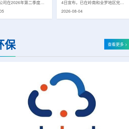
公司在2026年第二季度财
4日宣布，已在岭南和全罗地区完成
布前各业务板块的运营进
前列腺癌诊断用放射性药物
05
2026-08-04
表示，旗下PET实验室部门
ProstaSeek(活性成分：18F-
上半年有机收入较2025年同
plotupolastat)的供应链建设。该药
过50%。按照目前预期，该
物靶向前列腺特异性膜抗原
6年全年收入约为1400万美
(PSMA)，两地所有开展PET-CT检查
025年的600万美元。PET
并进行前列腺癌诊疗的三级综合医院
环保
通常与放射性药物制备、分
均已纳入其供应范围。据韩国卫生福
查看更多 >
核医学诊断应用密切相关。
利部国家癌症登记处数据，2023年
方面，ASP Isotopes
新增前列腺癌病例达22640例，占所
28和镱-176浓缩设施已进
有癌症病例的7.8%，是男性癌症发
产前的最后阶段，预计将在
病率排名第六位的疾病;伴随PSMA靶
半年交...
向治疗的日益普及，对前列腺癌治...