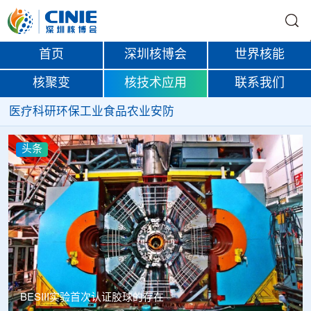
首页
深圳核博会
世界核能
核聚变
核技术应用
联系我们
医疗
科研
环保
工业
食品
农业
安防
头条
BESIII实验首次认证胶球的存在