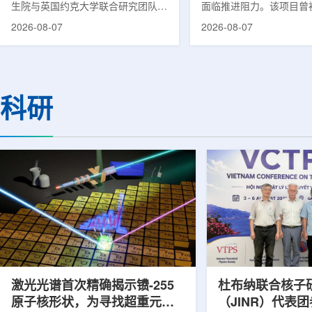
生院与英国约克大学联合研究团队宣
面临推进阻力。该项目曾
布，已建立一种利用正电子三光子衰
韩国东南部区域癌症治疗
2026-08-07
2026-08-07
变的新型几何成像原理，并首次成功
环节，但由于政府医疗财
验证正电子素比率成像(PRI)技术。
发生变化，单独获得大规
该方法可结合现有临床PET显像剂使
的难度明显上升。据蔚山
用，有望为核医学影像提供观察组织
消息，蔚山市已于去年3
微环境的新手段。利用正电子-3光子
治疗中心建设可行性研究
科研
衰变的下一代核医学成像概念图目前
制定服务，并开始争取国
临床PET扫描主要利用正电子双光子
过，韩国保健福祉部回复
湮灭过程显示药物在体内的分布和积
独为蔚山市提供大型项目
累情况，但对组织缺氧等与疾病恶性
前，蔚山市曾计划通过建
程度相关的微环境信息捕捉有限。...
中心，构建癌症患者可在
手术...
激光光谱首次精确揭示镄-255
杜布纳联合核子
原子核形状，为寻找超重元素
（JINR）代表