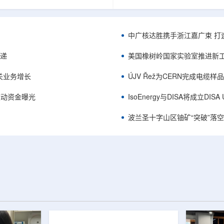
项目位于俄勒冈—内华达边境，按S-K
能及在Jharkhand、Rajasthan、C
cated资源3275万磅、inferred
建项目将产量翻倍，但委员会认
司已递交许可申请，计划打47个
——NPCIL未来十年装机大增，
.7万英尺的预可研钻探，待联邦与
将拉长进口燃料战略敏感期。目前
中广核达胜携手浙江嘉广束 打
工，预计2027年下半年完成预可
25GWe年需U3O8约5400吨，U
ukuskokon Professional
30%，须靠加速国产与多元化供
传递
美国橡树岭国家实验室推进新工
大与BBA USA、SLR I...
赖。委员会支持UCIL与NTPC
海外铀...
关业务增长
ÚJV Řež为CERN完成电缆
™获被动资金曝光
IsoEnergy与DISA将成立D
波兰圣十字山区铀矿“突破”落空，