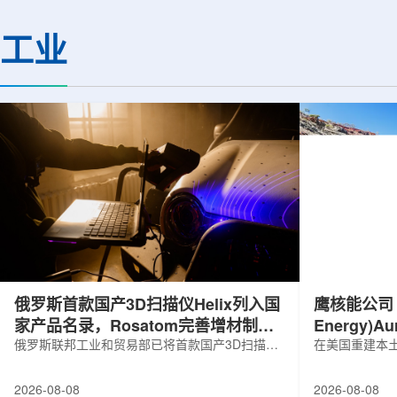
基础设施网络合作建设。该网络由大学
LEPS2/Solenoi
联合使用机构及联合使用、联合研究中
束实验观测到含有反
工业
心的同步辐射装置组成，定位为科研和
一成果为确认反K介
教育基础设施。新光束线的主要特点在
了新的实验证据，也
于，可在同一实验条件下同时使用硬X射
质和中性子星内部结
线和软X射线，完成过去需要分别开展的
索。研究团队在日本
观...
射设施SP...
俄罗斯首款国产3D扫描仪Helix列入国
鹰核能公司 (E
家产品名录，Rosatom完善增材制造
Energy)
技术链
俄罗斯联邦工业和贸易部已将首款国产3D扫描仪
研钻探
在美国重建本土
RangeVision Helix列入俄罗斯电子产品统一注册
Nuclear En
名录，以及经确认的俄罗斯制造工业产品名录。
measured+
2026-08-08
2026-08-08