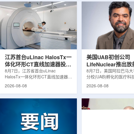
江苏首台uLinac HalosTx一
美国UAB初创公司
体化环形CT直线加速器投入
LifeNuclear推
临床
8月7日，江苏省首台uLinac
治疗安全指导平台
8月7日，美国阿拉巴马
HalosTx一体化环形CT直线加速器在
分校(UAB)孵化的医疗
TheraGuide
南京医科大学第三附属医院(常州二
LifeNuclear宣布推出数
2026-08-08
2026-08-08
院)正式投入临床应用。该设备将诊
TheraGuide，用于帮
断级CT与环形加速器集成于同一平
药物癌症治疗的患者在出
台，推动区域肿瘤放射治疗由传统分
遵循辐射安全指导。放射
步定位向同台实时模式转变。放射治
通过使用放射性药物靶向
疗是肿瘤治疗的重要方式之一。传统
尽量减少周围健康组织损
分体式放疗流程中，患者通常需要在
挥治疗作用。随着该疗法
CT室与治疗室之间转运，治疗计划
大，患者在治疗后通常需
也多依据此前采集的静态影像制定。
行较为复杂的书面说明，