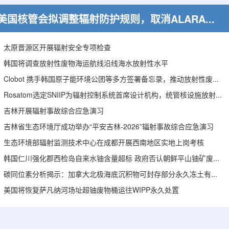
美国核管会拟调整辐射防护规则，取消ALARA要求引发安全争议
太原晋源区开展辐射安全专项检查
韩国将调查放射性废物海运航线沿线海水放射性水平
Clobot 携手韩国原子能环境公团等多方签署备忘录，推动放射性废物安全管理多机型机器人示范
Rosatom选定SNIIP为辐射控制系统首席设计机构，统管核设施放射仪表标准化与进口替代保障
吉林开展辐射事故综合应急演习
吉林省生态环境厅成功举办“平安吉林-2026”辐射事故综合应急演习
生态环境部辐射监测技术中心在成都开展西南地区实地上岗考核
韩国仁川强化郡西检岛自来水铀含量超标 政府否认朝鲜平山铀矿废水影响
碳同位素分析揭示：加拿大北极海底沉积物可封存部分永久冻土有机碳
美国将恢复萨凡纳河场址超铀废物桶运往WIPP永久处置