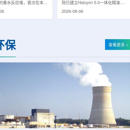
的重水反应堆，首次在本土
院已建立Halcyon 5.0一体化精准放
癌症治疗的放射性同位素
射治疗解决方案，并开始全面用于患
06
2026-08-06
(Lu-177)。目前韩国完全依赖
者治疗。该系统将高清高速图像采
料，这给当地的放射性药物
集、六自由度患者位置校正和无标记
lbion和FutureChem带来
实时运动管理整合到同一治疗流程
力和供应不稳定因素。行业
中，用于提升图像引导放射治疗的精
为国内生产将有助于构建多
准度和安全性。此次实施方案以
环保
应链并缩短运输时间。此次
Halcyon系统软件5.0版本为基础，集
查看更多 >
要目标是实现镥-177的商业
成高分辨率锥形束CT成像系统
预计在2028年进行试生
HyperSight、六自由度患者定位台
2031年开始全面量产。之
Dynamic Couch，以及表面引导放
水力原子力还将扩大生产范
射治疗系统IDENTIFY。亚洲大学医
院表示，该院是韩国首...