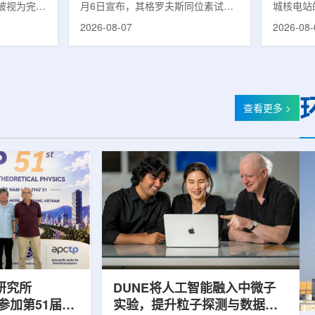
被视为完善
月6日宣布，其格罗夫斯同位素试验
城核电站
体系的关键
反应堆已在低功率状态下实现可控自
生产用于
2026-08-07
2026-08-
政支持方向
持核链式反应，达到首次临界。这一
镥-177
模国家拨款
进展距离该项目破土动工不到一年。
进口该原
市8月6日
格罗夫斯同位素试验反应堆设施(图
企业如Cel
月完成质子
片：格罗夫斯)格罗夫斯低功率试验
了成本压
及基本规划
反应堆位于美国得克萨斯州洛克哈
内普遍认
家拨款。不
特，是美国能源部反应堆试点计划下
元化的供
查看更多 >
称，难以单
首个在私人土地上实现临界的反应
计划的首
资金。此
堆。根据奥克洛介绍，该设施从未开
化生产，
设质子治疗
发土地起步建设，完成了土建开挖、
产，并在
区域内完成
工程建设、组件制造或采购、燃料配
后，韩国
置及...
围至钴...
研究所
DUNE将人工智能融入中微子
团参加第51届越
实验，提升粒子探测与数据处