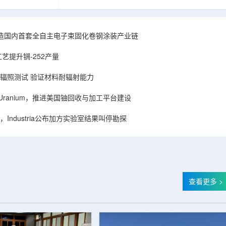
hhattisgarh新
安全和防护管理办法》第五十四条有关规定，现
为该时间表偏晚
将各省级生态环境主管部门报送的、已获得豁免
采矿集群若延期
备案证明文件的活动，以及活动中涉及的射线装
PHWR机组约
置、放射源或非密封放射性物质予以公告。随公
造国内首套全自主电子束固化卷钢涂装产业链
CIL仅能满足约
告发布的汇总表共列出66项备案记录，涉及山
应降低进口依
东、天津、上海、河北、四川、甘肃、安徽、河
艺提升锎-252产量
组建合资企业参股
南、辽宁等地相关单位。备案内容涵盖...
样品辐照测试 验证材料耐辐射能力
ISA Uranium，推进美国铀回收与加工平台建设
Industria公布加方实验室结果叫停勘探
查看更多 >