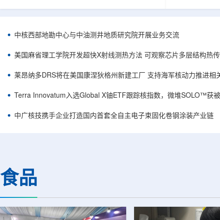
相关登记依据俄罗斯政府第878号和第719号决议
舰Aurora铀
完成。至此，Helix成为俄罗斯首款、也是目前唯
1300标准含indi
一被纳入上述国家注册名录的3D扫描仪。
498万磅。公
RangeVision Helix由俄罗斯国家原子能公司增材
孔、总进尺约2
中核西部地勘中心与中油测井地质研究院开展业务交流
制造合作伙伴RangeVision研发制造。自2025年
州审批通过后开
以来，该公司成为唯一纳入俄罗斯国家原子能公
研。技术端近期增补Y
美国麻省理工学院开发超快X射线测热方法 可观察芯片多层结构热
司增材制造生态系统的俄罗斯3D扫描...
Services，并扩
莱昂纳多DRS将在美国康涅狄格州新建工厂 支持海军核动力推进相
Terra Innovatum入选Global X铀ETF跟踪核指数，微堆SOLO
中广核技携手企业打造国内首套全自主电子束固化卷钢涂装产业链
食品