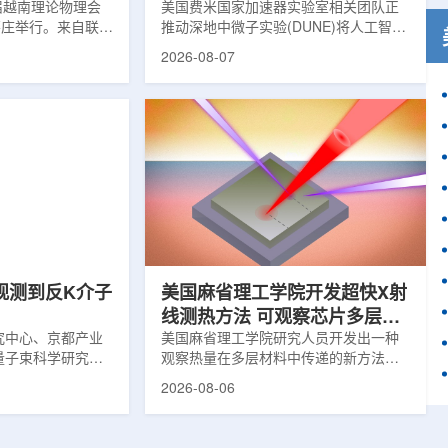
1届越南理论物理会
理能力
美国费米国家加速器实验室相关团队正
南芽庄举行。来自联合
推动深地中微子实验(DUNE)将人工智能
验室和信息技术实
和机器学习工具融入实验设计、探测器
2026-08-07
代表团参会，与越
运行与数据分析流程，以提升中微子相
国、巴基斯坦、俄
互作用识别、事件分类和探测器管理能
和日本等国家和地
力。DUNE位于长基线中微子设施，目
展交流。本届会议议
前已开始安装大型中微子探测器模块的
物理、凝聚态物理
结构元件。该实验由近探测器和远探测
物理前沿方向，同
器组成：近探测器位于费米实验室，远
物理、分子物理、
探测器设在南达科他州桑福德地下研究
、生物材料和生物
设施地下约1英里处。两个探测器都将采
广泛的议程...
用液氩时间投影室技术，用于记录中微
子...
观测到反K介子
美国麻省理工学院开发超快X射
线测热方法 可观察芯片多层结
究中心、京都产业
构热传递
美国麻省理工学院研究人员开发出一种
量子束科学研究中
观察热量在多层材料中传递的新方法，
大学、中国近代物
可用于精确测量计算机芯片等电子器件
2026-08-06
究所、京都大学、
内部的热流变化。相关研究成果已发表
拿大萨斯喀彻温大
于《自然通讯》。随着计算机芯片尺寸
成的
不断缩小、功率密度持续提高，器件过