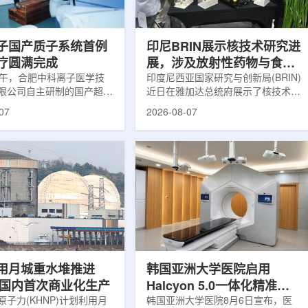
围正常组织的损伤，并促进
一款特异性结合CAⅨ的肾癌小分子
恢复。据该中心介绍，目前
诊断核药，适用于疑似或确认转移性
患者中，肝...
肾透明细胞癌(cl...
子国产质子系统首例
印尼BRIN展示核技术研究进
疗圆满完成
展，涉及放射性药物与食品
上午，合肥中科离子医学技
辐照应用
印度尼西亚国家研究与创新局(BRIN)
限公司自主研制的国产超导
近日在雅加达总统府展示了核技术研
治疗系统，在合肥离子医学
究成果。BRIN局长阿里夫·萨特里亚
07
2026-08-07
首例临床试验受试者治疗。
表示，相关技术属于和平利用核能范
首台国产超导回旋质子放射
畴，应用方向不仅包括能源，也覆盖
的重要突破。本例受试者为
粮食和健康等领域。在健康领域，
。试验所用的超导质子治疗
BRIN正在开发用于核医学的放射性
载中科离子自主研发的
药物。这类药物含有放射性物质，可
0超导回旋加速器，具有超大照
用于癌症诊断和治疗。阿里夫表示，
60°全周束流配送能力。治
放射性药物研发对癌症识别和治疗具
托多模融合4D图像引导精
有重要意义。在食品领域，BRIN将
能实现动态适配、精准治
核技术用于食品保鲜，重点包括出口
运行平稳低噪，治疗控制软
水果的辐照处理。阿里夫介绍，一些
进口国要...
用月城重水堆推进
韩国亚洲大学医院启用
77国内首次商业化生产
Halcyon 5.0一体化精准放
子力(KHNP)计划利用月
射治疗方案
韩国亚洲大学医院8月6日宣布，医