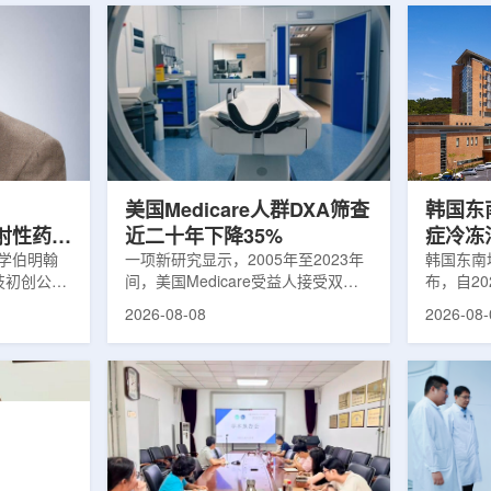
美国Medicare人群DXA筛查
韩国东
出放射性药物
近二十年下降35%
症冷冻
大学伯明翰
一项新研究显示，2005年至2023年
100例
韩国东南
科技初创公司
间，美国Medicare受益人接受双能X
布，自2
字化平台
射线吸收测定(DXA)检查的比例明显
以来，中
2026-08-08
2026-08-
助接受放射性
下降，降幅达35%。DXA常用于骨密
术，共为
院后理解并
度检测和骨质疏松相关筛查，研究结
冷冻消融
性药物疗法
果提示，不同人群之间的筛查可及性
法。治疗
癌细胞，在
差异正在扩大。研究人员分析了超过
成像引导
伤的同时发
500万名Medicare受益人的理赔数
瘤部位，
应用范围扩
据。结果显示，DXA使用率从2005
的超低温
要阅读并执
年的每10万名受益人7255次，下降
死。由于
这对部分患
至2023年的每10万名受益人4690
作用，该