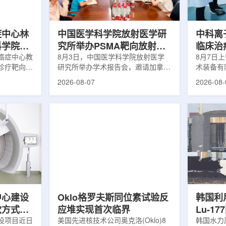
解和操作难
次。相关研究已发表于
减少对周
lear由
《Osteoporosis International》。下
术后较快
降幅度在人群之间并不均衡。...
接受治疗的
症中心林
中国医学科学院放射医学研
中科离
科学院放
究所举办PSMA靶向放射性
临床治
学术交流
癌症中心教
药物学术报告会
8月3日，中国医学科学院放射医学
8月7日
诊疗靶向放
研究所举办学术报告会，邀请加拿大
术装备有
导/参与发
温哥华不列颠哥伦比亚癌症中心林国
回旋质子
2026-08-07
2026-08-
论文，提交
贤教授作题为《用于前列腺癌诊断与
中心完成
专利申请，
治疗的前列腺特异性膜抗原靶向放射
这是国内
的临床转
性药物开发》的学术报告。报告会采
治疗系统
报告会上，
取线上线下结合方式举行，放射所部
肺癌患者
年的前沿探
分科研人员和研究生参加。林国贤教
系统，搭
腺癌靶点
授长期从事肿瘤诊疗靶向放射性药物
SC24
展：一是F-
开发研究，已主导或参与发表135余
射野、3
显像剂的分子
篇同行评议期刊论文，提交30余项
疗全程依
过理性优化
放射性药物相关专利申请，并完成7
准定位，
77标记治
款自研放射性药物的临床转化，应用
疗。设备
.
于多...
件运...
中心建设
Oklo格罗夫斯同位素试验反
韩国利
款方式调
应堆实现首次临界
Lu-1
设项目近日
美国先进核技术公司奥克洛(Oklo)8
韩国水力原