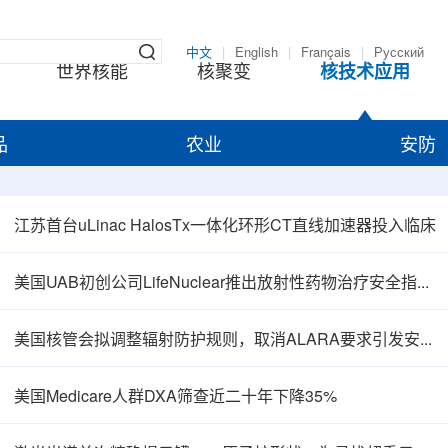
中文
|
English
|
Français
|
Русский
世界核能
核聚变
核技术应用
品
农业
安防
江苏首台uLinac HalosTx一体化环形CT直线加速器投入临床
美国UAB初创公司LifeNuclear推出放射性药物治疗安全指导平台TheraGuide
美国核管会拟调整辐射防护规则，取消ALARA要求引发安全争议
美国Medicare人群DXA筛查近二十年下降35%