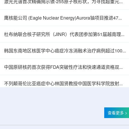
激光光谱首次精确揭示镄-255原子核形状，为寻找超重元素提供新线索
鹰核能公司 (Eagle Nuclear Energy)Aurora铀项目推进47孔预可研钻探
杜布纳联合核子研究所（JINR）代表团参加第51届越南理论物理会议
韩国东南地区核医学中心癌症冷冻消融术治疗病例超过100例
中国原研核药首次获得FDA突破性疗法和快速通道资格双重认定
不列颠哥伦比亚癌症中心林国贤教授中国医学科学院放射医学研究所开展学术交流
查看更多 >