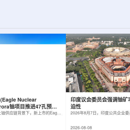
d合作组，首次利用光子
热正成为限制性能提升的重要因素。传
K介子的原子核。这
统热流测量方法在面对真实电子器件的
子原子核的存在提供
多层结构时存在局限，例如常用的时域
为理解高密度核物
热反射法难以区分不同材料层中的热传
构提供了重要线
输情况，红外成像等方法也难以在微小
兵库县大型同步辐
尺度上捕捉快速变化。为解决这一问
题...
agle Nuclear
印度议会委员会强调铀矿
Aurora铀项目推进47孔预可
迫性
铀供应链背景下，新上市的Eagle
2026年8月7日，印度公共企业
ergy Corp.凭借其号称全美最大常规
扩能进展的报告中指出，印度铀
indicated铀矿藏进入行业视野。其旗
需加速。DAE承诺UCIL到203
2026-08-08