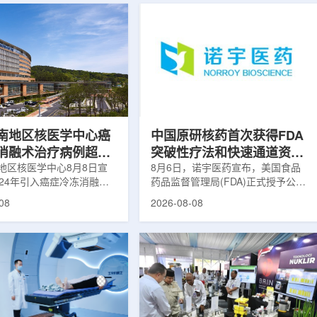
南地区核医学中心癌
中国原研核药首次获得FDA
消融术治疗病例超过
突破性疗法和快速通道资格
地区核医学中心8月8日宣
双重认定
8月6日，诺宇医药宣布，美国食品
024年引入癌症冷冻消融术
药品监督管理局(FDA)正式授予公司
心已完成超过100例相关手
自主研发的68Ga-NYM096突破性疗
08
2026-08-08
104名癌症患者提供治疗。
法认定(Breakthrough Therapy
术是一种微创肿瘤治疗方
Designation, BTD)及快速通道资格
过程中，医生在CT或超声
认定(Fast Track Designation,
下，将细治疗针精准插入肿
FTD)。这是原研核药领域中国首个
通过零下40摄氏度或更低
获得美国 FDA 突破性疗法认定、首
冷冻病灶，使癌细胞发生坏
个同时获得 FDA 突破性疗法与快速
低温冷冻本身具有一定麻醉
通道双项认定的产品，创造了核药领
技术有助于减轻患者疼痛，
域里程碑式突破。68Ga-NYM096是