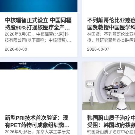
在肿瘤退缩、患者体重变化等情况
者和护理人员而言存在理
下，既往影像可能难以完全反映治疗
度。雷莫·乔治博士LifeNuc
当天的实际...
UAB...
中核辐智正式设立 中国同辐
不列颠哥伦比亚癌
持股90%打通核医疗全产业
国贤教授中国医学
链
2026年8月6日，中核辐智(北京)科
射医学研究所开展
林国贤：不列颠哥伦比亚
技有限公司(以下简称：中核辐智)正
授，其研究聚焦各类肿瘤
式设立。公司由中国同辐股份有限公
射性药物开发，迄今已主
2026-08-08
2026-08-07
司(以下简称：中国同辐)与中核(浙
表135余篇同行评议期刊
江)科创有限公司(以下简称：中核浙
30余项放射性药物相关
创)共同出资组建，中国同辐持股
完成自研7款放射性药物
90%，中核浙创持股10%。中核辐智
化，用于多种肿瘤诊疗。
将承接中国同辐核医学发展中心业
林国贤教授基于其团队多
务，锚定智慧核医疗赛道深耕布局。
索，系统梳理了针对前列
公司以智慧核医学物联系统为核心载
PSMA的核药相关研究进
体，打通核医疗全产业链条，构建智
18标记PSMA靶向PET
慧核医学系统+核药+装备+服务协同
设计与临床优势;二是通
发展模式，推动业务从单一产品供给
分子结构，大幅提高Lu-1
向全价值链整合...
疗性核药的肿瘤靶向性，..
新型PRI技术首次验证：现
韩国蔚山质子治疗
有PET药物可成像组织微环
受阻：韩国政府拨
境
2026年8月6日，东京大学工学研究
整影响项目推进
韩国蔚山质子治疗中心建