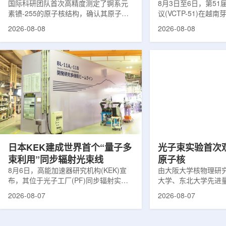
提供新线索
国际科研团队首次高精度测定了锕系元
南理论物理会议
8月3日至6日，第5
素镄-255的原子核结构，确认其原子核
议(VCTP-51)在越
呈明显的长椭球形，类似橄榄球。这项
核研究所理论物理实
2026-08-08
2026-08-08
研究发表于《物理评论快报》，由德国
验室的科研人员组成
美因茨约翰内斯·古腾堡大学、亥姆霍兹
南、德国、印度、中
美因茨研究所、瑞典哥德堡大学等18家
罗斯、台湾、菲律宾
机构合作完成。研究结果不仅修正了以
区的170余名学者开
往标准数据表中部分不合理的核性质数
题覆盖高能物理、核
值，也为现代原子核理论模型提供了关
和宇宙学等多个理论
键实验验证。镄是自然界中不存在的人
时涉及超越标准模型
工合成重元素，镄-255含有100个质子
量子光学与量子信息
和155个中子，实验获取极为困难。研究
分子等交叉研究领域。
团...
日本KEK建成世界首个“量子多
光子束实验首次
束利用”同步辐射光束线
原子核
8月6日，高能加速器研究机构(KEK)宣
由大阪大学核物理研
布，其位于光子工厂(PF)同步辐射实验
大学、东北大学先进
装置的BL-11A和BL-11B光束线已建成世
心、高丽大学、岐阜
2026-08-07
2026-08-07
界首个量子多束利用光束线，可实现硬X
理研究所、理化学研
射线与软X射线两束光束的同步利用。据
台湾中央研究院和加
介绍，BL-11A和BL-11B由同步辐射学术
学等机构研究人员组