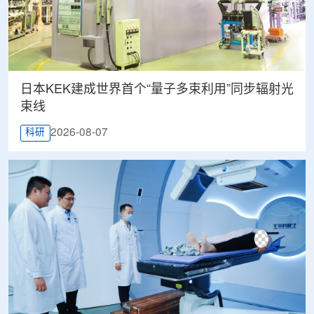
日本KEK建成世界首个“量子多束利用”同步辐射光
束线
2026-08-07
科研