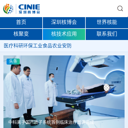
首页
深圳核博会
世界核能
核聚变
核技术应用
联系我们
医疗
科研
环保
工业
食品
农业
安防
头条
成
韩国忠清北道上半年农水产品放射性检测结果