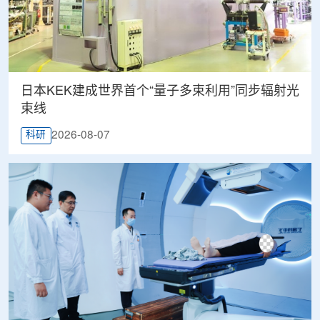
日本KEK建成世界首个“量子多束利用”同步辐射光
束线
2026-08-07
科研