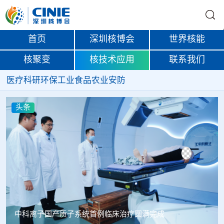
首页
深圳核博会
世界核能
核聚变
核技术应用
联系我们
医疗
科研
环保
工业
食品
农业
安防
头条
中科离子国产质子系统首例临床治疗圆满完成