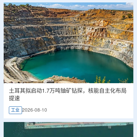
土耳其拟启动1.7万吨铀矿钻探，核能自主化布局
提速
2026-08-10
工业