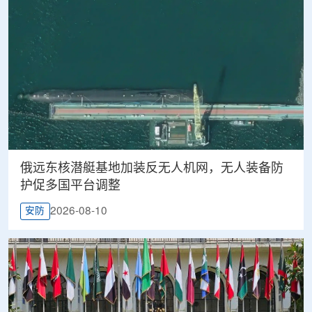
俄远东核潜艇基地加装反无人机网，无人装备防
护促多国平台调整
2026-08-10
安防