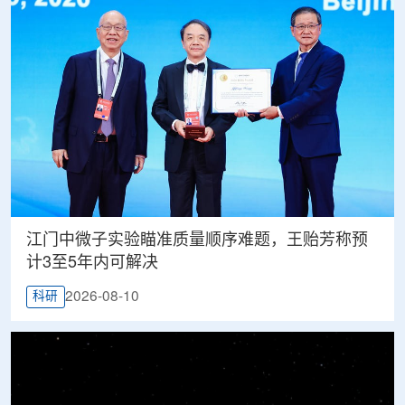
江门中微子实验瞄准质量顺序难题，王贻芳称预
计3至5年内可解决
2026-08-10
科研