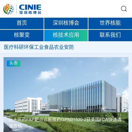
首页
深圳核博会
世界核能
核聚变
核技术应用
联系我们
医疗
科研
环保
工业
食品
农业
安防
头条
获美国FDA快速通
南华大学罗文教授团队在核天体物理p-核素核
取得重要进展