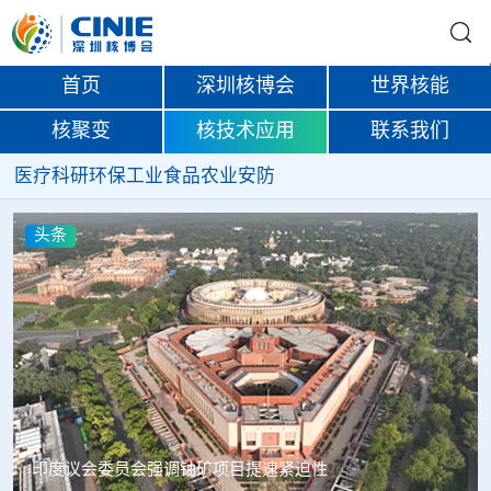
首页
深圳核博会
世界核能
核聚变
核技术应用
联系我们
医疗
科研
环保
工业
食品
农业
安防
头条
印度议会委员会强调铀矿项目提速紧迫性