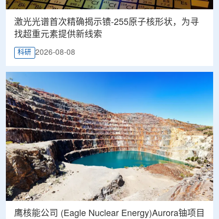
激光光谱首次精确揭示镄-255原子核形状，为寻
找超重元素提供新线索
2026-08-08
科研
鹰核能公司 (Eagle Nuclear Energy)Aurora铀项目