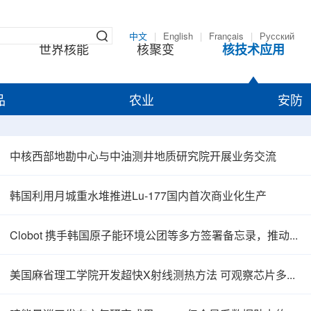
中文
|
English
|
Français
|
Русский
世界核能
核聚变
核技术应用
品
农业
安防
中核西部地勘中心与中油测井地质研究院开展业务交流
韩国利用月城重水堆推进Lu-177国内首次商业化生产
Clobot 携手韩国原子能环境公团等多方签署备忘录，推动放射性废物安全管理多机型机器人示范
美国麻省理工学院开发超快X射线测热方法 可观察芯片多层结构热传递