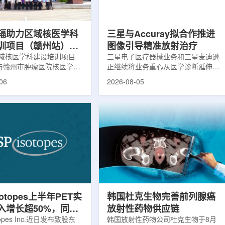
评估。结果显示，晚发性精
司称，随着产能逐步提升，将继续满
，β-淀粉样蛋白阳性...
足靶向α疗法领域对高纯度...
辐助力区域核医学科
三星与Accuray拟合作推进
训项目（赣州站）与
图像引导精准放射治疗
肿瘤医院核医学诊疗
域核医学科建设培训项目
三星电子医疗器械业务和三星麦迪逊
)与赣州市肿瘤医院核医学诊
正继续将业务重心从医学诊断延伸至
建设项目同步启动
建设项目在赣州市肿瘤医院
治疗领域。8月5日，三星HME美国
06
2026-08-05
。中华医学会核医学分会专
公司与美国放射外科公司Accuray宣
中国同辐、原子高科相关代
布签署一份不具约束力的合作意向
展调研交流，江西省内各级
书，双方计划围绕基于容积成像的精
200余名医务人员参会。启
准放射治疗解决方案开展合作探讨。
赣州市肿瘤医院核医学科主
根据意向书，双方拟研究将三星移动
主持。赣州市卫生健康委员
CT扫描仪BodyTom与Accuray机器
傅伟、中华医学会核医学分
人放射外科平台CyberKnife相结合。
员汪静、赣州市肿瘤医院党
该合作方向旨在把高分辨率三维成像
兴伟出席并致辞。汪静表
能力与图像引导机器人放射外科技术
学在肿瘤等重大疾病...
连接起来，使医务人员能够更准确地
确...
sotopes上半年PET实
韩国杜克生物完善前列腺癌
入增长超50%，同位
放射性药物供应链
设施推进商业生产
otopes Inc.近日发布致股东
韩国放射性药物公司杜克生物于8月