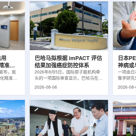
启用
巴哈马拟根据 imPACT 评估
日本P
体化精准放
结果加强癌症防控体系
神病或
日宣布，医
2026年8月5日，国际原子能机构牵
关
一项由日
一体化精准放
头的一项国际审查显示，巴哈马在加
像学研究
全面用于患
强癌症治疗服务方面具备进一步提升
次出现幻
2026-08-06
2026-08-
速图像采
空间。此次审查为该国改善癌症服务
成年人，
正和无标记
协调、缩短诊疗等待时间并提升患者
及其他神
治疗流程
治疗效果提出了路线图。巴哈马拿骚
常沉积。
射治疗的精
玛格丽特公主医院(图片：Pelow
病患者和
方案以
Media/Adobe Stock)这项 imPACT
者。研究
版本为基础，集
评估由国际原子能机构、世界卫生组
踪剂^11C
像系统
织/泛美卫生组织和国际癌症研究机
踪剂^18F
患者定位台
构共同开展，应巴哈马卫生与健康部
脑中的β-