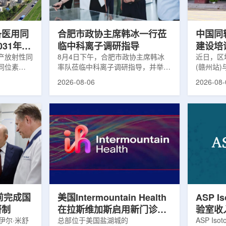
及表面引导放
请求进行，重点评估该国癌症防控能
情况进行
。亚洲大学医
力和实际需求。6月9日至11日，专
神病患者中
家组访...
备医用同
合肥市政协主席韩冰一行莅
中国同
031年商
临中科离子调研指导
建设培
产放射性同
8月4日下午，合肥市政协主席韩冰
赣州市
近日，区
同位素
率队莅临中科离子调研指导，并举行
(赣州站
高质量
为首个商业化目
座谈交流。市人大常委会副主任雍凤
疗高质量
2026-08-06
2026-08-
能公司表
山，市政协秘书长苏祥、市产投集团
同步启动
7商业化生
董事长江鑫、市政协教科卫体委主任
家组以及
围扩大至
张晓峰、市工信局副局长郭梅参加。
表到院开
素。Lu-
中国科学院合肥物质科学研究院副院
医疗机构
物市场中应
长宋云涛，中科离子董事长刘璐，总
动仪式由
位素，可用
经理陈永华，副总经理丁开忠、李
任杨传盛
肿瘤等疾病
俊、光若怀陪同。韩冰一行详细了解
会副主任
韩国所需
中科离子产业布局、经营情况，重点
会主任委
由于其半衰
围绕核医疗及高端装备关键技术突
委书记黄
运输到药物
破、成果转化落地及产业化发展等方
示，核医
面开...
前完成国
美国Intermountain Health
ASP I
研制
在拉斯维加斯启用新门诊诊
验室收
伊尔·米舒
所，配置PET/CT和直线加
总部位于美国盐湖城的
素浓缩
ASP Is