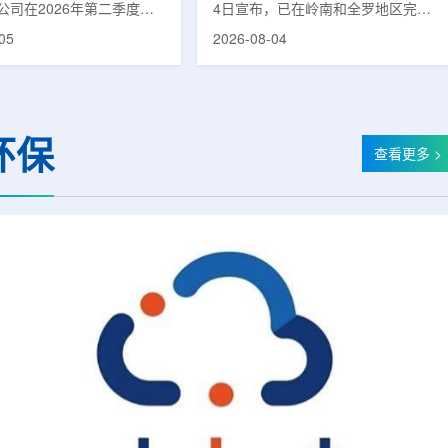
公司在2026年第二季度财
4日宣布，已在岭南和全罗地区完成
布前各业务板块的运营进
前列腺癌诊断用放射性药物
05
2026-08-04
表示，旗下PET实验室部门
ProstaSeek(活性成分：18F-
上半年有机收入较2025年同
plotupolastat)的供应链建设。该药
过50%。按照目前预期，该
物靶向前列腺特异性膜抗原
6年全年收入约为1400万美
(PSMA)，两地所有开展PET-CT检查
025年的600万美元。PET
并进行前列腺癌诊疗的三级综合医院
环保
通常与放射性药物制备、分
均已纳入其供应范围。据韩国卫生福
查看更多 >
核医学诊断应用密切相关。
利部国家癌症登记处数据，2023年
方面，ASP Isotopes
新增前列腺癌病例达22640例，占所
28和镱-176浓缩设施已进
有癌症病例的7.8%，是男性癌症发
产前的最后阶段，预计将在
病率排名第六位的疾病;伴随PSMA靶
半年交...
向治疗的日益普及，对前列腺癌治...