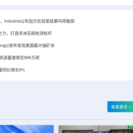
相关关键项目，
回报指数——该指数正是 Global X 铀ETF(NYSE
提供空间和基础
Arca: URA，资管超50亿美元)的跟踪基准，本次
施位于布鲁克菲
随 Solactive 定期再平衡生效。公司联合创始人兼
.1087万平方英
CEO Alessandro Petruzzi 称，这使被动/主题投
Industria公布加方实验室结果叫停勘探
布在康涅狄格州
资者可通过指数直接触达其 SOLO™ 微堆故事，
。该设施预计于
与 Cameco、Kazatomprom、Centrus、Oklo、
心之力，打造非洲无损检测标杆
租户装修工...
NuScale、X-energy、三菱重...
r Energy)宣布发现美国最大铀矿床
铀资源量激增至996万磅
量同比增长9%
查看更多 >