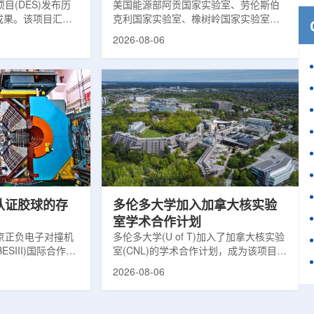
目(DES)发布历
响
美国能源部阿贡国家实验室、劳伦斯伯
成果。该项目汇总
克利国家实验室、橡树岭国家实验室和
2013年至2019
西北大学的研究人员正计划开发材料发
2026-08-06
天文图像，记录了
现云平台，利用基于物理学原理的人工
个星系团以及3000
智能框架，预测微小缺陷如何影响微电
用于研究宇宙加速
子器件的性能和寿命。材料发现云可视
为了实现DES，
化图，这是一个基于物理学原理的人工
极其灵敏的5.7亿
智能框架，它整合了实验数据、模拟和
m，并将其安装在位
高性能计算，用于预测微小缺陷如何影
美国国家科学基金
响微电子器件的性能和寿命。(图片由
文台的布兰科4米望
ChatGPT 提供。)微电子器件广泛用于
r Hahn/费米国家
智能手机、笔记本电脑、安全通信和人
工...
次认证胶球的存
多伦多大学加入加拿大核实验
室学术合作计划
京正负电子对撞机
多伦多大学(U of T)加入了加拿大核实验
ESIII)国际合作组
室(CNL)的学术合作计划，成为该项目中
理大会(ICHEP
的第十家参与机构。这项举措旨在加强
2026-08-06
大会报告的形式宣布：
加拿大的核能人才储备并支持相关研
BESIII实验建立
究。在施瓦茨·赖斯曼创新园区举行了签
整证据链，解开了
约仪式，标志着多伦多大学、加拿大核