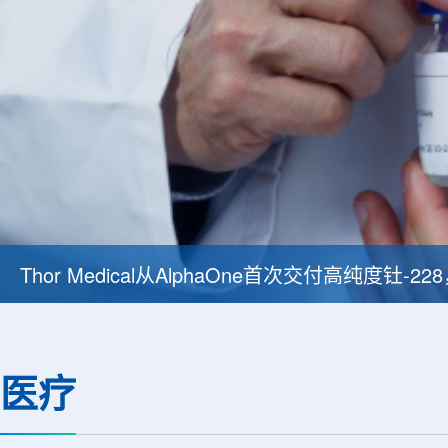
Thor Medical从AlphaOne首次交付高纯度钍-
医疗