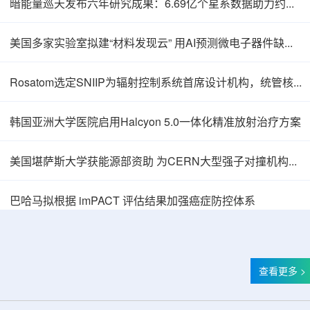
暗能量巡天发布六年研究成果：6.69亿个星系数据助力约束宇宙加速膨胀
美国多家实验室拟建“材料发现云” 用AI预测微电子器件缺陷影响
Rosatom选定SNIIP为辐射控制系统首席设计机构，统管核设施放射仪表标准化与进口替代保障
韩国亚洲大学医院启用Halcyon 5.0一体化精准放射治疗方案
美国堪萨斯大学获能源部资助 为CERN大型强子对撞机构建新一代探测器
巴哈马拟根据 imPACT 评估结果加强癌症防控体系
查看更多 >