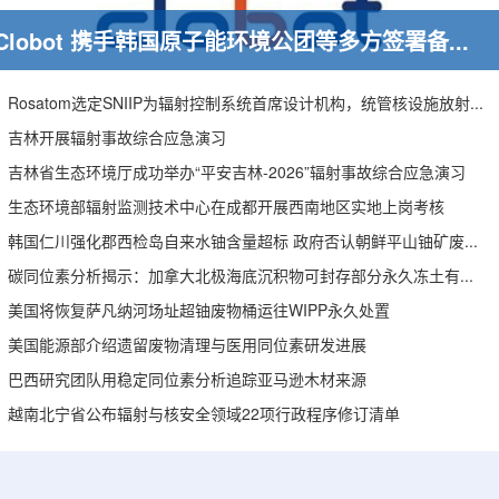
Clobot 携手韩国原子能环境公团等多方签署备忘录，推动放射性废物安全管理多机型机器人示范
Rosatom选定SNIIP为辐射控制系统首席设计机构，统管核设施放射仪表标准化与进口替代保障
吉林开展辐射事故综合应急演习
吉林省生态环境厅成功举办“平安吉林-2026”辐射事故综合应急演习
生态环境部辐射监测技术中心在成都开展西南地区实地上岗考核
韩国仁川强化郡西检岛自来水铀含量超标 政府否认朝鲜平山铀矿废水影响
碳同位素分析揭示：加拿大北极海底沉积物可封存部分永久冻土有机碳
美国将恢复萨凡纳河场址超铀废物桶运往WIPP永久处置
美国能源部介绍遗留废物清理与医用同位素研发进展
巴西研究团队用稳定同位素分析追踪亚马逊木材来源
越南北宁省公布辐射与核安全领域22项行政程序修订清单