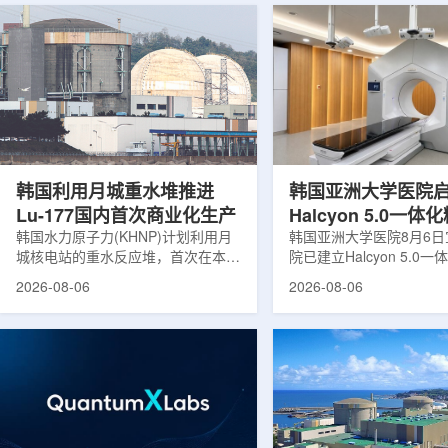
韩国利用月城重水堆推进
韩国亚洲大学医院
Lu-177国内首次商业化生产
Halcyon 5.0一
韩国水力原子力(KHNP)计划利用月
射治疗方案
韩国亚洲大学医院8月6
城核电站的重水反应堆，首次在本土
院已建立Halcyon 5.0
生产用于癌症治疗的放射性同位素
射治疗解决方案，并开始
2026-08-06
2026-08-06
镥-177(Lu-177)。目前韩国完全依赖
者治疗。该系统将高清高
进口该原料，这给当地的放射性药物
集、六自由度患者位置校
企业如Cellbion和FutureChem带来
实时运动管理整合到同一
了成本压力和供应不稳定因素。行业
中，用于提升图像引导放
内普遍认为国内生产将有助于构建多
准度和安全性。此次实施
元化的供应链并缩短运输时间。此次
Halcyon系统软件5.0
计划的首要目标是实现镥-177的商业
成高分辨率锥形束CT成
化生产，预计在2028年进行试生
HyperSight、六自由度