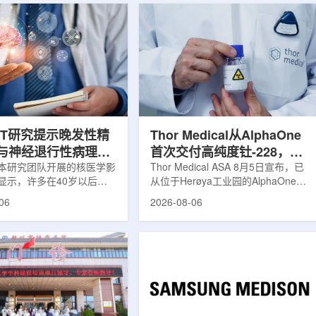
ET研究提示晚发性精
Thor Medical从AlphaOne
与神经退行性病理相
首次交付高纯度钍-228，商
本研究团队开展的核医学影
业供货启动
Thor Medical ASA 8月5日宣布，已
显示，许多在40岁以后首
从位于Herøya工业园的AlphaOne生
觉、妄想等精神病性症状的
产设施完成首批高纯度钍-228(Th-
06
2026-08-06
大脑内存在与阿尔茨海默病
228)客户交付。这是该设施上周宣布
经退行性疾病相关的蛋白异
启动生产后完成的首次客户供货，也
研究纳入37名晚发性精神
标志着AlphaOne进入商业供应阶
47名年龄匹配的健康对照
段。Thor Medical首席执行官Jasper
人员采用淀粉样蛋白PET示
Kurth表示，商业化生产意味着公司
-PiB，以及tau蛋白PET示
工业规模制造的开始，首批客户交付
-florzolotau，对受试者大
表明公司已完成从产能建设到利用首
淀粉样蛋白和tau蛋白积累
个工业规模工厂服务客户的过渡。公