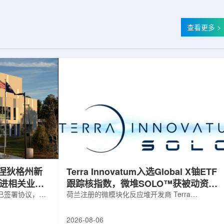
查看更多 >
涅狄格州新
Terra Innovatum入选Global X铀ETF
推进相关业务
跟踪核指数，微堆SOLO™获被动资金
，已签署协议，将
曝光
荷兰注册的微模块化反应堆开发商 Terra
新建一座工厂，
Innovatum Global N.V.(NASDAQ: NKLR)于2026
业务运营。该项
年8月3日开盘起纳入 Solactive 全球铀与核部件总
2026-08-06