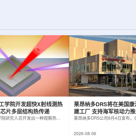
纪的胶球存在之
实验室和原子能公司有限公司(AECL)正
子色动力学理论提
式确立了合作关系。该学术合作计划将
表明一类全新物质
为参学院校提供进入国家级实验室基础
的物质的存在。原
设施、技术和专业知识的渠道，合作领
成，质子和中子又
域涵盖清洁能源、医疗健康、环境修复
间靠胶子传递强相
以及国家安全等多个方面。此次...
工学院开发超快X射线测热
莱昂纳多DRS将在美国康
察芯片多层结构热传递
建工厂 支持海军核动力
学院研究人员开发出一种观察热量
增长
莱昂纳多DRS公司8月4日宣布
传递的新方法，可用于精确测量计
在美国康涅狄格州布鲁克菲尔德
子器件内部的热流变化。相关研究
用于扩大并整合其海军电力系统
2026-08-06