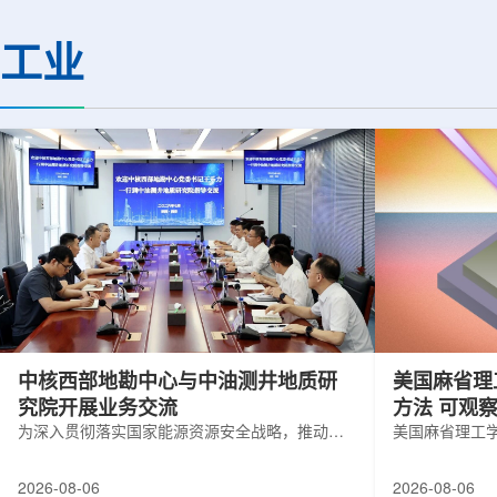
(CMS)设计和建造两台高亮度零度量能
困扰学术界近半个世
器(HL-ZDC)。该项目周期为四年，由堪
谜。该发现不仅为量
工业
萨斯大学物理与天文系教授迈克尔·默里
供了决定性验证，也
和堪萨斯大学杰出教授克里斯托夫·罗永
形态——纯由力构成
共同领导。其中，默里同时担任CMS高
子核由质子和中子组
亮度零度量能器升级项目负责人。...
由夸克组成。夸克之
互...
中核西部地勘中心与中油测井地质研
美国麻省理
究院开展业务交流
方法 可观
为深入贯彻落实国家能源资源安全战略，推动油
美国麻省理工
气测井与铀矿地质勘查技术互融互通，促进跨行
在多层材料中
业科研资源共享与关键技术联合攻关，近日，中
算机芯片等电
2026-08-06
2026-08-06