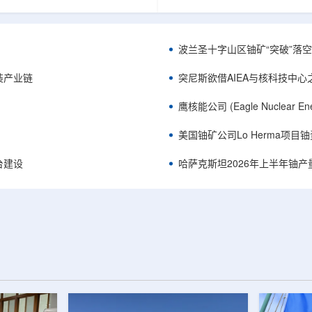
《自然通讯》。随着计算机芯片尺
目旨在提升产能，支持美国海军
功率密度持续提高，器件过热正成
并为公司在核能领域的后续增长
升的重要因素。传统热流测量方法
设施条件。根据公司披露，新设
子器件的多层结构时存在局限，例
尔德帕克里奇路120号，占地约14
波兰圣十字山区铀矿“突破”落空，
热反射法难以区分不同材料层中的
尺。工厂建成后，将整合目前分
红外成像等方法也难以在微小尺度
丹伯里和贝瑟尔三个地点的业务
装产业链
突尼斯欲借AIEA与核科技中
。为解决这一问题...
2027年初投入使用，若最终设计和
鹰核能公司 (Eagle Nuclea
美国铀矿公司Lo Herma项目
平台建设
哈萨克斯坦2026年上半年铀产