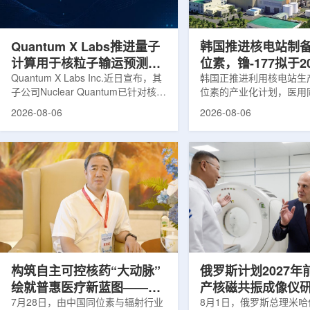
产，并在2031年开始全面量产。之
Dynamic Couch，以
后，韩国水力原子力还将扩大生产范
射治疗系统IDENTIFY
围至钴...
院表示，该院是韩国首...
Quantum X Labs推进量子
韩国推进核电站制
计算用于核粒子输运预测模
位素，镥-177拟于2
拟
Quantum X Labs Inc.近日宣布，其
业化生产
韩国正推进利用核电站生
子公司Nuclear Quantum已针对核工
位素的产业化计划，医用
业计算模拟中的一项瓶颈提出新方
镥-177(Lu-177)被列
2026-08-06
2026-08-06
案，尝试将量子计算引入核粒子输运
标产品。韩国水力与原子
预测，用于支持核医学系统设计等计
示，计划优先实现Lu-17
算密集型场景。据介绍，传统粒子输
产，后续还可能将产品范
运模拟在核医学系统设计中具有重要
钴-60、氚-3和氦-3等同位
作用，但往往需要大量计算资源，并
177是当前全球放射性药
伴随较长运行时间，影响研发和优化
用较广的治疗性放射性同
效率。Nuclear Quantum此次提出的
于前列腺癌、神经内分泌
技术，旨在把物理输运模型转化为量
相关放射性药物。此前，
子电路，使粒子传播和随机游走动力
Lu-177完全依赖进口。
学能够直接在量子计算框架中表示和
期约为6.6天，从生产、
模拟。...
制备和患者给药...
构筑自主可控核药“大动脉”
俄罗斯计划2027年
绘就普惠医疗新蓝图——专
产核磁共振成像仪
访中国同辐总工程师、中核
7月28日，由中国同位素与辐射行业
8月1日，俄罗斯总理米哈