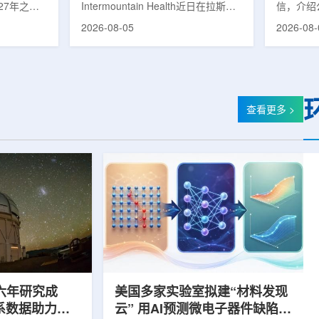
27年之前
Intermountain Health近日在拉斯维
信，介绍
速器
的研制工
加斯西南部启用一座新的门诊诊所。
务业绩公
2026-08-05
2026-08-
勒共和国咨
该诊所名为Badura Clinic，建筑面积
展。公司
关进展。视
约9万平方英尺，位于Spring Valley
2026年
像设备时，
地区，是该医疗系统在内华达州首个
期增长超
伊尔·穆拉
新建项目。Badura Clinic为三层建
部门202
况。穆拉什
筑，于7月30日举行剪彩仪式和社区
元，高于2
由俄罗斯国
开放日活动后正式开放。该诊所整合
相关业务
查看更多 >
该设备预计
了此前分布在拉斯维加斯谷多个地点
子影像和
随后表示，
的初级保健和部分专科服务，面向儿
在同位素业务
本国研制的
童、成人及老年患者提供更集中的医
称，其硅-
若按计划
疗服务。根据介绍，诊所服务范围包
入商业生
括成人及...
2026年下
六年研究成
美国多家实验室拟建“材料发现
星系数据助力约
云” 用AI预测微电子器件缺陷影