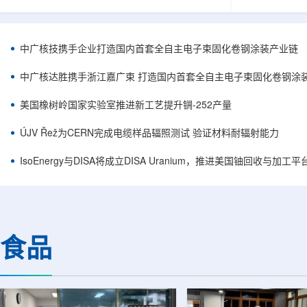
核西部地勘中心党委书记王乐力带队赴中油测井
成果已发表于
地质研究院，开展专项技术交流研讨。会上，中
寸不断缩小、
油测井地质研究院党委书记万金彬系统介绍了国
为限制性能提
内油气测井成套装备、井下探测、岩石物理实
在面对真实电
中广核技携手企业打造国内首套全自主电子束固化卷钢涂装产业链
验、智能测井解释、深井探测及多源地质数据解
如常用的时域
析等成熟技术体系，并结合实战案例分享了含油
热传输情况，
中广核达胜携手浙江嘉广束 打造国内首套全自主电子束固化卷钢涂
气盆地铀矿勘查经验。王乐力介绍了西部中...
上捕捉快速变化
美国橡树岭国家实验室推进新工艺提升锎-252产量
ÚJV Řež为CERN完成电缆样品辐照测试 验证材料耐辐射能力
IsoEnergy与DISA将成立DISA Uranium，推进美国铀回收与加工
食品