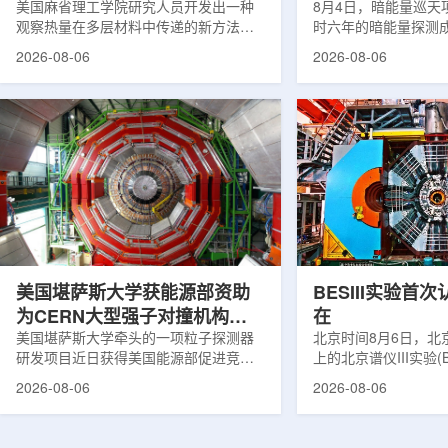
构热传递
美国麻省理工学院研究人员开发出一种
束宇宙加速膨胀
8月4日，暗能量巡天项
观察热量在多层材料中传递的新方法，
时六年的暗能量探测
可用于精确测量计算机芯片等电子器件
形成18篇相关论文，基于
2026-08-06
2026-08-06
内部的热流变化。相关研究成果已发表
年间获取的近30万张
于《自然通讯》。随着计算机芯片尺寸
6.69亿个星系、数千
不断缩小、功率密度持续提高，器件过
多颗超新星的信息，
热正成为限制性能提升的重要因素。传
膨胀和宇宙结构演化。
统热流测量方法在面对真实电子器件的
费米实验室制造了一台
多层结构时存在局限，例如常用的时域
像素数字相机DECa
热反射法难以区分不同材料层中的热传
于智利安第斯山脉的
输情况，红外成像等方法也难以在微小
会托洛洛山美洲际天
尺度上捕捉快速变化。为解决这一问
远镜上。(图片由Reida
题...
加速...
美国堪萨斯大学获能源部资助
BESIII实验首
为CERN大型强子对撞机构建
在
新一代探测器
美国堪萨斯大学牵头的一项粒子探测器
北京时间8月6日，北
研发项目近日获得美国能源部促进竞争
上的北京谱仪III实验(B
性研究的既定计划(DOE EPSCoR)资
在巴西举行的国际高能物
2026-08-06
2026-08-06
助。该项目资助金额为100万美元，将用
2026)上，以特别
于为欧洲核子研究中心(CERN)大型强子
经过15年的持续研究，
对撞机(LHC)上的紧凑型μ子螺线管实验
了证明胶球存在的完