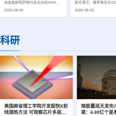
协会放射性药物分会主办的2026年
斯京表示，俄罗斯应在20
集团首席科学家刘蕴韬
放射性药物创新发展大会在山西省太
完成国产核磁共振成像仪
2026-08-05
2026-08-05
原市举行。作为中核集团核技术应用
作。米舒斯京在访问克孜
的核心平台，中国同辐股份有限公司
询诊断中心期间了解了相
(以下简称：中国同辐)在推动核医疗
察中心已安装的磁共振成
科技自立自强与普惠民生方面发挥着
他向俄罗斯卫生部长米哈
压舱石的作用。在大会间隙，中国同
什科询问国产设备研发情
科研
辐党委委员、总工程师、中核集团首
科表示，相关研发工作正
席科学家刘蕴韬接受记者专访时表
家原子能公司推进，并称
示，中国同辐将加快在建医药中心投
将在明年完成。米舒斯京
产运行，加快智慧核医学系统布局，
希望俄罗斯明年能够拥有
持续缩小城乡核医疗资源差距。同
核磁共振成像仪。该设备
时，以...
完...
美国麻省理工学院开发超快X射
暗能量巡天发布
线测热方法 可观察芯片多层结
果：6.69亿个