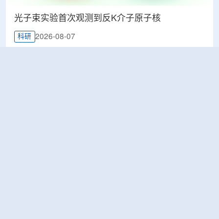
光子束实验首次观测到反K介子原子核
2026-08-07
科研
韩国忠清北道上半年农水产品放射性检测结果达
标