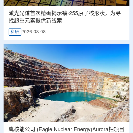
激光光谱首次精确揭示镄-255原子核形状，为寻
找超重元素提供新线索
2026-08-08
科研
鹰核能公司 (Eagle Nuclear Energy)Aurora铀项目