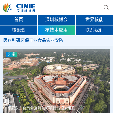
首页
深圳核博会
世界核能
核聚变
核技术应用
联系我们
医疗
科研
环保
工业
食品
农业
安防
头条
中核辐智正式设立 中国同辐持股90%打通核医疗全产业链