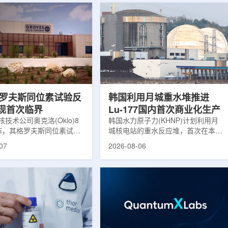
o格罗夫斯同位素试验反
韩国利用月城重水堆推进
现首次临界
Lu-177国内首次商业化生产
技术公司奥克洛(Oklo)8
韩国水力原子力(KHNP)计划利用月
布，其格罗夫斯同位素试验
城核电站的重水反应堆，首次在本土
在低功率状态下实现可控自
生产用于癌症治疗的放射性同位素
07
2026-08-06
反应，达到首次临界。这一
镥-177(Lu-177)。目前韩国完全依赖
该项目破土动工不到一年。
进口该原料，这给当地的放射性药物
同位素试验反应堆设施(图
企业如Cellbion和FutureChem带来
夫斯)格罗夫斯低功率试验
了成本压力和供应不稳定因素。行业
于美国得克萨斯州洛克哈
内普遍认为国内生产将有助于构建多
国能源部反应堆试点计划下
元化的供应链并缩短运输时间。此次
人土地上实现临界的反应
计划的首要目标是实现镥-177的商业
奥克洛介绍，该设施从未开
化生产，预计在2028年进行试生