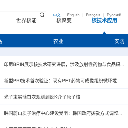
中文
|
English
|
Français
|
Русский
世界核能
核聚变
核技术应用
品
农业
安防
印尼BRIN展示核技术研究进展，涉及放射性药物与食品辐照应用
新型PRI技术首次验证：现有PET药物可成像组织微环境
光子束实验首次观测到反K介子原子核
韩国蔚山质子治疗中心建设受阻：韩国政府拨款方式调整影响项目推进