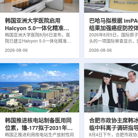
核技术用于食品保鲜，重点包括出口
累情况，但对组织缺氧等
水果的辐照处理。阿里夫介绍，一些
程度相关的微环境信息捕捉
进口国要...
韩国亚洲大学医院启用
巴哈马拟根据 imPA
Halcyon 5.0一体化精准放
结果加强癌症防控
射治疗方案
韩国亚洲大学医院8月6日宣布，医
2026年8月5日，国际原
院已建立Halcyon 5.0一体化精准放
头的一项国际审查显示，
射治疗解决方案，并开始全面用于患
强癌症治疗服务方面具备
2026-08-06
2026-08-06
者治疗。该系统将高清高速图像采
空间。此次审查为该国改
集、六自由度患者位置校正和无标记
协调、缩短诊疗等待时间
实时运动管理整合到同一治疗流程
治疗效果提出了路线图。
中，用于提升图像引导放射治疗的精
玛格丽特公主医院(图片：P
准度和安全性。此次实施方案以
Media/Adobe Stock)这项
Halcyon系统软件5.0版本为基础，集
评估由国际原子能机构、
成高分辨率锥形束CT成像系统
织/泛美卫生组织和国际
HyperSight、六自由度患者定位台
构共同开展，应巴哈马卫
Dynamic Couch，以及表面引导放
请求进行，重点评估该国
射治疗系统IDENTIFY。亚洲大学医
力和实际需求。6月9日至
院表示，该院是韩国首...
家组访...
韩国推进核电站制备医用同
合肥市政协主席韩
位素，镥-177拟于2031年商
临中科离子调研指
业化生产
韩国正推进利用核电站生产放射性同
8月4日下午，合肥市政