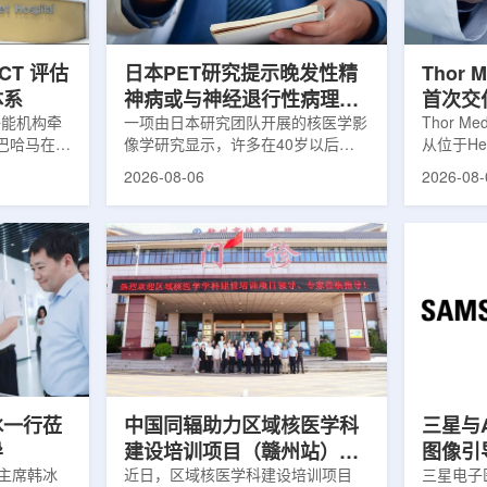
与疾病恶性
前，蔚山市曾计划通过建设质子治疗
发土地起
有限。...
中心，构建癌症患者可在区域内完成
工程建设
手术...
置及...
CT 评估
日本PET研究提示晚发性精
Thor 
体系
神病或与神经退行性病理相
首次交
子能机构牵
关
一项由日本研究团队开展的核医学影
业供货
Thor M
巴哈马在加
像学研究显示，许多在40岁以后首
从位于Her
进一步提升
次出现幻觉、妄想等精神病性症状的
产设施完成
2026-08-06
2026-08-
善癌症服务
成年人，大脑内存在与阿尔茨海默病
228)
并提升患者
及其他神经退行性疾病相关的蛋白异
启动生产
巴哈马拿骚
常沉积。研究纳入37名晚发性精神
标志着Al
elow
病患者和47名年龄匹配的健康对照
段。Thor
 imPACT
者。研究人员采用淀粉样蛋白PET示
Kurth
世界卫生组
踪剂^11C-PiB，以及tau蛋白PET示
工业规模
癌症研究机
踪剂^18F-florzolotau，对受试者大
表明公司
生与健康部
脑中的β-淀粉样蛋白和tau蛋白积累
个工业规
癌症防控能
情况进行评估。结果显示，晚发性精
司称，随
11日，专
神病患者中，β-淀粉样蛋白阳性...
足靶向α疗
冰一行莅
中国同辐助力区域核医学科
三星与A
导
建设培训项目（赣州站）与
图像引
协主席韩冰
赣州市肿瘤医院核医学诊疗
近日，区域核医学科建设培训项目
三星电子