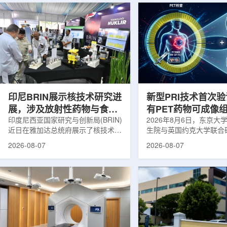
印尼BRIN展示核技术研究进
新型PRI技术首次
展，涉及放射性药物与食品
有PET药物可成像
辐照应用
印度尼西亚国家研究与创新局(BRIN)
境
2026年8月6日，东京大
近日在雅加达总统府展示了核技术研
生院与英国约克大学联合
究成果。BRIN局长阿里夫·萨特里亚
布，已建立一种利用正电
2026-08-07
2026-08-07
表示，相关技术属于和平利用核能范
变的新型几何成像原理，
畴，应用方向不仅包括能源，也覆盖
验证正电子素比率成像(PR
粮食和健康等领域。在健康领域，
该方法可结合现有临床PE
BRIN正在开发用于核医学的放射性
用，有望为核医学影像提
药物。这类药物含有放射性物质，可
微环境的新手段。利用正电
用于癌症诊断和治疗。阿里夫表示，
衰变的下一代核医学成像
放射性药物研发对癌症识别和治疗具
临床PET扫描主要利用正
有重要意义。在食品领域，BRIN将
湮灭过程显示药物在体内