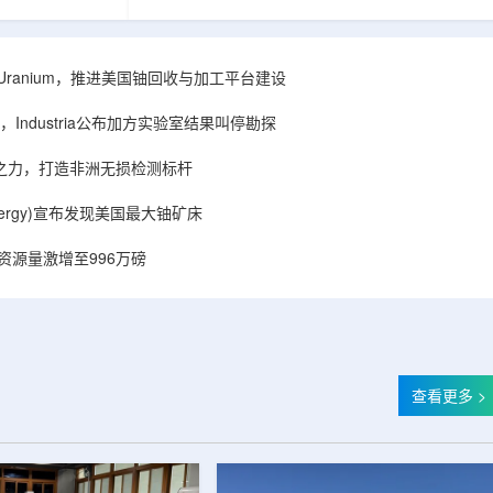
着计算机芯片尺
目旨在提升产能，支持美国海军相关关键项目，
，器件过热正成
并为公司在核能领域的后续增长提供空间和基础
统热流测量方法
设施条件。根据公司披露，新设施位于布鲁克菲
时存在局限，例
尔德帕克里奇路120号，占地约14.1087万平方英
ISA Uranium，推进美国铀回收与加工平台建设
不同材料层中的
尺。工厂建成后，将整合目前分布在康涅狄格州
难以在微小尺度
丹伯里和贝瑟尔三个地点的业务。该设施预计于
Industria公布加方实验室结果叫停勘探
..
2027年初投入使用，若最终设计和租户装修工...
心之力，打造非洲无损检测标杆
r Energy)宣布发现美国最大铀矿床
铀资源量激增至996万磅
查看更多 >