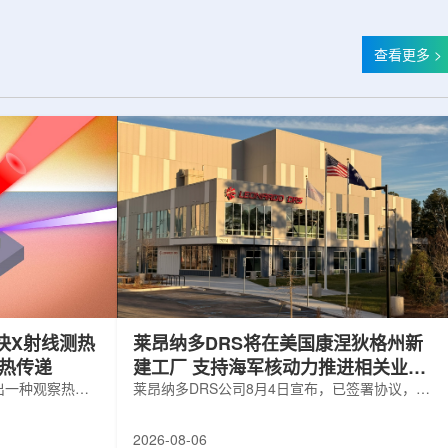
查看更多 >
快X射线测热
莱昂纳多DRS将在美国康涅狄格州新
构热传递
建工厂 支持海军核动力推进相关业务
出一种观察热量
增长
莱昂纳多DRS公司8月4日宣布，已签署协议，将
用于精确测量计
在美国康涅狄格州布鲁克菲尔德新建一座工厂，
变化。相关研究
用于扩大并整合其海军电力系统业务运营。该项
2026-08-06