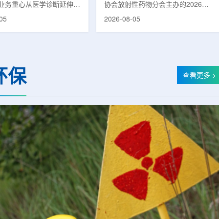
业务重心从医学诊断延伸至
协会放射性药物分会主办的2026年
集团首席科学家刘蕴韬
。8月5日，三星HME美国
放射性药物创新发展大会在山西省太
05
2026-08-05
放射外科公司Accuray宣
原市举行。作为中核集团核技术应用
份不具约束力的合作意向
的核心平台，中国同辐股份有限公司
计划围绕基于容积成像的精
(以下简称：中国同辐)在推动核医疗
疗解决方案开展合作探讨。
科技自立自强与普惠民生方面发挥着
书，双方拟研究将三星移动
压舱石的作用。在大会间隙，中国同
环保
odyTom与Accuray机器
辐党委委员、总工程师、中核集团首
查看更多 >
平台CyberKnife相结合。
席科学家刘蕴韬接受记者专访时表
向旨在把高分辨率三维成像
示，中国同辐将加快在建医药中心投
像引导机器人放射外科技术
产运行，加快智慧核医学系统布局，
，使医务人员能够更准确地
持续缩小城乡核医疗资源差距。同
时，以...