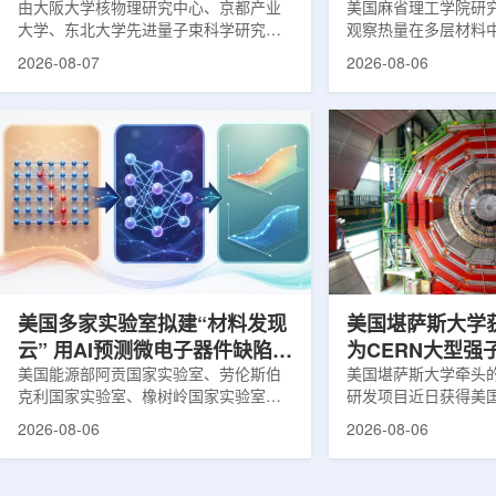
由大阪大学核物理研究中心、京都产业
构热传递
美国麻省理工学院研
大学、东北大学先进量子束科学研究中
观察热量在多层材料
心、高丽大学、岐阜大学、中国近代物
可用于精确测量计算
2026-08-07
2026-08-06
理研究所、理化学研究所、京都大学、
内部的热流变化。相
台湾中央研究院和加拿大萨斯喀彻温大
于《自然通讯》。随
学等机构研究人员组成的
不断缩小、功率密度
LEPS2/Solenoid合作组，首次利用光子
热正成为限制性能提
束实验观测到含有反K介子的原子核。这
统热流测量方法在面
一成果为确认反K介子原子核的存在提供
多层结构时存在局限
了新的实验证据，也为理解高密度核物
热反射法难以区分不
质和中性子星内部结构提供了重要线
输情况，红外成像等
索。研究团队在日本兵库县大型同步辐
尺度上捕捉快速变化
射设施SP...
题...
美国多家实验室拟建“材料发现
美国堪萨斯大学
云” 用AI预测微电子器件缺陷影
为CERN大型强
响
美国能源部阿贡国家实验室、劳伦斯伯
新一代探测器
美国堪萨斯大学牵头
克利国家实验室、橡树岭国家实验室和
研发项目近日获得美
西北大学的研究人员正计划开发材料发
性研究的既定计划(DOE
2026-08-06
2026-08-06
现云平台，利用基于物理学原理的人工
助。该项目资助金额为
智能框架，预测微小缺陷如何影响微电
于为欧洲核子研究中心(
子器件的性能和寿命。材料发现云可视
对撞机(LHC)上的紧