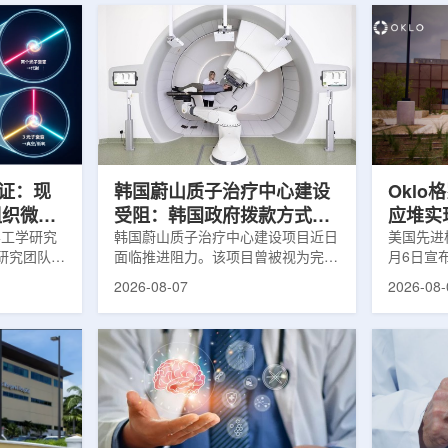
验证：现
韩国蔚山质子治疗中心建设
Okl
组织微环
受阻：韩国政府拨款方式调
应堆实
学工学研究
整影响项目推进
韩国蔚山质子治疗中心建设项目近日
美国先进核
研究团队宣
面临推进阻力。该项目曾被视为完善
月6日宣
子三光子衰
韩国东南部区域癌症治疗体系的关键
反应堆已
2026-08-07
2026-08-
并首次成功
环节，但由于政府医疗财政支持方向
持核链式
I)技术。
发生变化，单独获得大规模国家拨款
进展距离
T显像剂使
的难度明显上升。据蔚山市8月6日
格罗夫斯
供观察组织
消息，蔚山市已于去年3月完成质子
片：格罗
子-3光子
治疗中心建设可行性研究及基本规划
反应堆位
概念图目前
制定服务，并开始争取国家拨款。不
特，是美
电子双光子
过，韩国保健福祉部回复称，难以单
首个在私
的分布和积
独为蔚山市提供大型项目资金。此
堆。根据