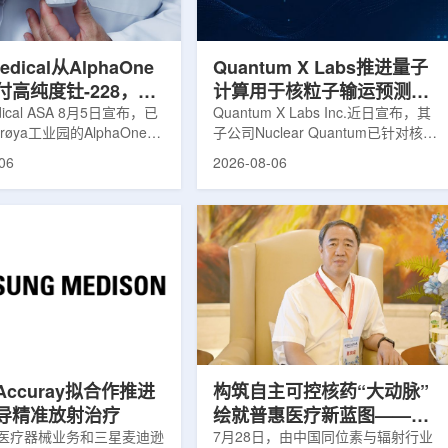
步建设，完成了土建开挖、
产，并在2031年开始全面量产。之
、组件制造或采购、燃料配
后，韩国水力原子力还将扩大生产范
围至钴...
Medical从AlphaOne
Quantum X Labs推进量子
付高纯度钍-228，商
计算用于核粒子输运预测模
启动
edical ASA 8月5日宣布，已
拟
Quantum X Labs Inc.近日宣布，其
øya工业园的AlphaOne生
子公司Nuclear Quantum已针对核工
首批高纯度钍-228(Th-
业计算模拟中的一项瓶颈提出新方
06
2026-08-06
客户交付。这是该设施上周宣布
案，尝试将量子计算引入核粒子输运
后完成的首次客户供货，也
预测，用于支持核医学系统设计等计
phaOne进入商业供应阶
算密集型场景。据介绍，传统粒子输
 Medical首席执行官Jasper
运模拟在核医学系统设计中具有重要
表示，商业化生产意味着公司
作用，但往往需要大量计算资源，并
制造的开始，首批客户交付
伴随较长运行时间，影响研发和优化
已完成从产能建设到利用首
效率。Nuclear Quantum此次提出的
模工厂服务客户的过渡。公
技术，旨在把物理输运模型转化为量
着产能逐步提升，将继续满
子电路，使粒子传播和随机游走动力
法领域对高纯度...
学能够直接在量子计算框架中表示和
模拟。...
ccuray拟合作推进
构筑自主可控核药“大动脉”
导精准放射治疗
绘就普惠医疗新蓝图——专
医疗器械业务和三星麦迪逊
访中国同辐总工程师、中核
7月28日，由中国同位素与辐射行业