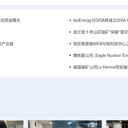
心党委书记王乐力带队赴中油测井
成果已发表于《自然通讯》。随
开展专项技术交流研讨。会上，中
寸不断缩小、功率密度持续提高
究院党委书记万金彬系统介绍了国
为限制性能提升的重要因素。传
套装备、井下探测、岩石物理实
在面对真实电子器件的多层结构
™获被动资金曝光
IsoEnergy与DISA将成立D
解释、深井探测及多源地质数据解
如常用的时域热反射法难以区分
体系，并结合实战案例分享了含油
热传输情况，红外成像等方法也
波兰圣十字山区铀矿“突破”落空，
经验。王乐力介绍了西部中...
上捕捉快速变化。为解决这一问题.
装产业链
突尼斯欲借AIEA与核科技中
鹰核能公司 (Eagle Nuclea
美国铀矿公司Lo Herma项目