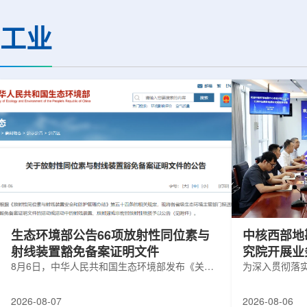
化图，这是一个基于物理学原理的人工
(CMS)设计和建造
智能框架，它整合了实验数据、模拟和
器(HL-ZDC)。该
工业
高性能计算，用于预测微小缺陷如何影
萨斯大学物理与天文系
响微电子器件的性能和寿命。(图片由
和堪萨斯大学杰出教授
ChatGPT 提供。)微电子器件广泛用于
共同领导。其中，默里
智能手机、笔记本电脑、安全通信和人
亮度零度量能器升级项
工...
生态环境部公告66项放射性同位素与
中核西部地
射线装置豁免备案证明文件
究院开展业
8月6日，中华人民共和国生态环境部发布《关于
为深入贯彻落
放射性同位素与射线装置豁免备案证明文件的公
气测井与铀矿
告》。公告称，根据《放射性同位素与射线装置
业科研资源共
2026-08-07
2026-08-06