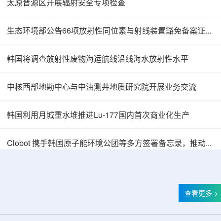
太原晋源区开展辐射安全专项检查
生态环境部公告66项放射性同位素与射线装置豁免备案证明文件
韩国将调查放射性废物海运航线沿线海水放射性水平
中核西部地勘中心与中油测井地质研究院开展业务交流
韩国利用月城重水堆推进Lu-177国内首次商业化生产
BESIII实验首次认证胶球的存在
Clobot 携手韩国原子能环境公团等多方签署备忘录，推动放射性废物安全管理多机型机器人示范
查看更多 >