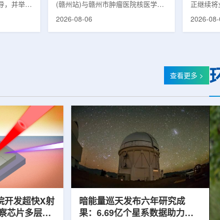
导，并举行
(赣州站)与赣州市肿瘤医院核医学诊
正继续将
高质量建设项目同步启动
副主任雍凤
疗高质量建设项目在赣州市肿瘤医院
治疗领域
2026-08-06
2026-08-
市产投集团
同步启动。中华医学会核医学分会专
公司与美国
卫体委主任
家组以及中国同辐、原子高科相关代
布签署一
郭梅参加。
表到院开展调研交流，江西省内各级
书，双方
研究院副院
医疗机构200余名医务人员参会。启
准放射治
长刘璐，总
动仪式由赣州市肿瘤医院核医学科主
根据意向
开忠、李
任杨传盛主持。赣州市卫生健康委员
CT扫描仪B
查看更多 >
行详细了解
会副主任傅伟、中华医学会核医学分
人放射外科
情况，重点
会主任委员汪静、赣州市肿瘤医院党
该合作方
键技术突
委书记黄兴伟出席并致辞。汪静表
能力与图
化发展等方
示，核医学在肿瘤等重大疾病...
连接起来
确...
院开发超快X射
暗能量巡天发布六年研究成
观察芯片多层结
果：6.69亿个星系数据助力约