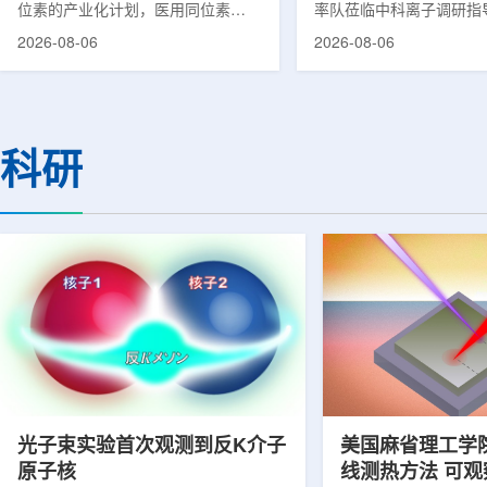
位素的产业化计划，医用同位素
率队莅临中科离子调研指
镥-177(Lu-177)被列为首个商业化目
座谈交流。市人大常委会
2026-08-06
2026-08-06
标产品。韩国水力与原子能公司表
山，市政协秘书长苏祥、
示，计划优先实现Lu-177商业化生
董事长江鑫、市政协教科
产，后续还可能将产品范围扩大至
张晓峰、市工信局副局长
钴-60、氚-3和氦-3等同位素。Lu-
中国科学院合肥物质科学
177是当前全球放射性药物市场中应
长宋云涛，中科离子董事
科研
用较广的治疗性放射性同位素，可用
经理陈永华，副总经理丁
于前列腺癌、神经内分泌肿瘤等疾病
俊、光若怀陪同。韩冰一
相关放射性药物。此前，韩国所需
中科离子产业布局、经营
Lu-177完全依赖进口。由于其半衰
围绕核医疗及高端装备关
期约为6.6天，从生产、运输到药物
破、成果转化落地及产业
制备和患者给药...
面开...
光子束实验首次观测到反K介子
美国麻省理工学
原子核
线测热方法 可