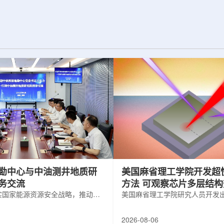
两台高亮度零度量能
困扰学术界近半个世纪的胶球存在之
项目周期为四年，由堪
谜。该发现不仅为量子色动力学理论提
教授迈克尔·默里
供了决定性验证，也表明一类全新物质
克里斯托夫·罗永
形态——纯由力构成的物质的存在。原
同时担任CMS高
子核由质子和中子组成，质子和中子又
目负责人。...
由夸克组成。夸克之间靠胶子传递强相
互...
勘中心与中油测井地质研
美国麻省理工学院开发超
务交流
方法 可观察芯片多层结
实国家能源资源安全战略，推动油
美国麻省理工学院研究人员开发
地质勘查技术互融互通，促进跨行
在多层材料中传递的新方法，可
享与关键技术联合攻关，近日，中
算机芯片等电子器件内部的热流
2026-08-06