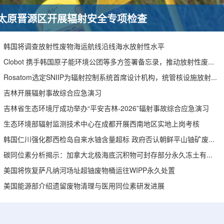
太原晋源区开展辐射安全专项检查
韩国将调查放射性废物海运航线沿线海水放射性水平
Clobot 携手韩国原子能环境公团等多方签署备忘录，推动放射性废物安全管理多机型机器人示范
Rosatom选定SNIIP为辐射控制系统首席设计机构，统管核设施放射仪表标准化与进口替代保障
吉林开展辐射事故综合应急演习
吉林省生态环境厅成功举办“平安吉林-2026”辐射事故综合应急演习
生态环境部辐射监测技术中心在成都开展西南地区实地上岗考核
韩国仁川强化郡西检岛自来水铀含量超标 政府否认朝鲜平山铀矿废水影响
碳同位素分析揭示：加拿大北极海底沉积物可封存部分永久冻土有机碳
美国将恢复萨凡纳河场址超铀废物桶运往WIPP永久处置
美国能源部介绍遗留废物清理与医用同位素研发进展