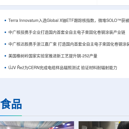
安全和防护管理办法》第五十四条有关规定，现
核西部地勘中
将各省级生态环境主管部门报送的、已获得豁免
地质研究院，
备案证明文件的活动，以及活动中涉及的射线装
油测井地质研
置、放射源或非密封放射性物质予以公告。随公
内油气测井成
Terra Innovatum入选Global X铀ETF跟踪核指数，微堆SOLO
告发布的汇总表共列出66项备案记录，涉及山
验、智能测井
东、天津、上海、河北、四川、甘肃、安徽、河
析等成熟技术
中广核技携手企业打造国内首套全自主电子束固化卷钢涂装产业链
南、辽宁等地相关单位。备案内容涵盖...
气盆地铀矿勘查
中广核达胜携手浙江嘉广束 打造国内首套全自主电子束固化卷钢涂
美国橡树岭国家实验室推进新工艺提升锎-252产量
ÚJV Řež为CERN完成电缆样品辐照测试 验证材料耐辐射能力
食品