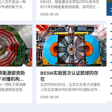
究人员开发出一种
束宇宙加速膨胀
8月4日，暗能量巡天项目(DES)发布历
中传递的新方法，
时六年的暗能量探测成果。该项目汇总
机芯片等电子器件
形成18篇相关论文，基于2013年至2019
2026-08-06
关研究成果已发表
年间获取的近30万张天文图像，记录了
着计算机芯片尺寸
6.69亿个星系、数千个星系团以及3000
持续提高，器件过
多颗超新星的信息，用于研究宇宙加速
升的重要因素。传
膨胀和宇宙结构演化。为了实现DES，
对真实电子器件的
费米实验室制造了一台极其灵敏的5.7亿
，例如常用的时域
像素数字相机DECam，并将其安装在位
同材料层中的热传
于智利安第斯山脉的美国国家科学基金
方法也难以在微小
会托洛洛山美洲际天文台的布兰科4米望
。为解决这一问
远镜上。(图片由Reidar Hahn/费米国家
加速...
获能源部资助
BESIII实验首次认证胶球的存
子对撞机构建
在
的一项粒子探测器
北京时间8月6日，北京正负电子对撞机
国能源部促进竞争
上的北京谱仪III实验(BESIII)国际合作组
 EPSCoR)资
在巴西举行的国际高能物理大会(ICHEP
2026-08-06
100万美元，将用
2026)上，以特别大会报告的形式宣布：
CERN)大型强子
经过15年的持续研究，BESIII实验建立
凑型μ子螺线管实验
了证明胶球存在的完整证据链，解开了