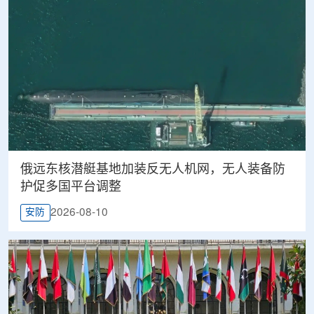
俄远东核潜艇基地加装反无人机网，无人装备防
护促多国平台调整
2026-08-10
安防