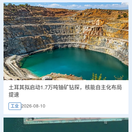
土耳其拟启动1.7万吨铀矿钻探，核能自主化布局
提速
2026-08-10
工业