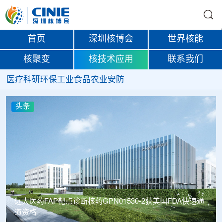
首页
深圳核博会
世界核能
核聚变
核技术应用
联系我们
医疗
科研
环保
工业
食品
农业
安防
头条
远大医药FAP靶点诊断核药GPN01530-2获美国FDA快速通
道资格