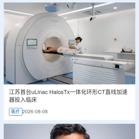
江苏首台uLinac HalosTx一体化环形CT直线加速
器投入临床
2026-08-08
医疗