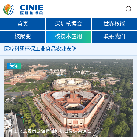
首页
深圳核博会
世界核能
核聚变
核技术应用
联系我们
医疗
科研
环保
工业
食品
农业
安防
头条
中核辐智正式设立 中国同辐持股90%打通核医疗