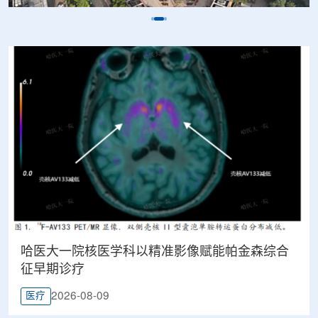
哈医大一院核医学科以精准影像赋能帕金森综合
征早期诊疗
2026-08-09
医疗