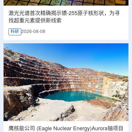
激光光谱首次精确揭示镄-255原子核形状，为寻
找超重元素提供新线索
2026-08-08
科研
鹰核能公司 (Eagle Nuclear Energy)Aurora铀项目