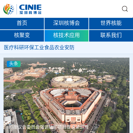
首页
深圳核博会
世界核能
核聚变
核技术应用
联系我们
医疗
科研
环保
工业
食品
农业
安防
头条
中核辐智正式设立 中国同辐持股90%打通核医疗全产业链