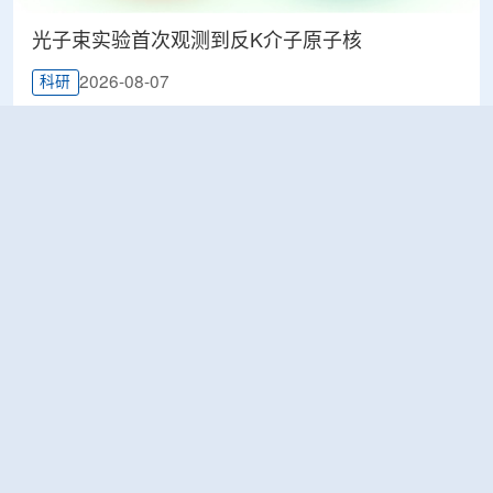
光子束实验首次观测到反K介子原子核
2026-08-07
科研
韩国忠清北道上半年农水产品放射性检测结果达
标