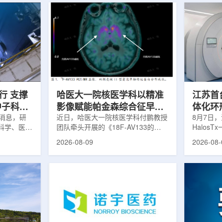
行 支撑
哈医大一院核医学科以精准
江苏首台u
中子科学
影像赋能帕金森综合征早期
体化环
日消息，研
诊疗
近日，哈医大一院核医学科付鹏教授
临床
8月7日，
科学、医疗
团队牵头开展的《18F-AV133的
Halos
全球54个
PET/MR显像在帕金森病中的临床应
南京医科
2026-08-09
2026-08-
运行，另有
用》项目，凭借其卓越的临床价值与
院)正式
段。这类反
创新性，成功获评2025年度省医疗
断级CT
反应堆，主
卫生新技术Ⅰ类推广项目。帕金森病
台，推动
疗、工业、
早期症状隐匿，临床表现复杂，传统
步定位向
及核科学研
诊断主要依赖症状评估和经验判断，
疗是肿瘤
的研究堆水
对于早期阶段、非典型病例以及疾病
分体式放
构)在医疗
鉴别诊断仍存在一定挑战。该技术的
CT室与
性同位素的
推广应用，标志着哈医大一院在神经
也多依据