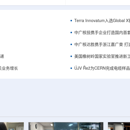
中的定时架构。航天器电子设备通
相关登记依据俄罗斯政府第878号
定的时间参考，用于导航、通信和
完成。至此，Helix成为俄罗斯
务，尤其是在全球导航卫星系统
一被纳入上述国家注册名录的3D
号可能不可用或受到干扰的环境中。传
RangeVision Helix由俄罗
Terra Innovatum入选Gl
赖多个振荡器、缓冲器和定时器
制造合作伙伴RangeVision研发
同子系统提供时钟信号，由此带来
以来，该公司成为唯一纳入俄罗
中广核技携手企业打造国内首
、系统质量上升和电路复杂...
司增材制造生态系统的俄罗斯3D扫描
中广核达胜携手浙江嘉广束 打
传递
美国橡树岭国家实验室推进新工
关业务增长
ÚJV Řež为CERN完成电缆