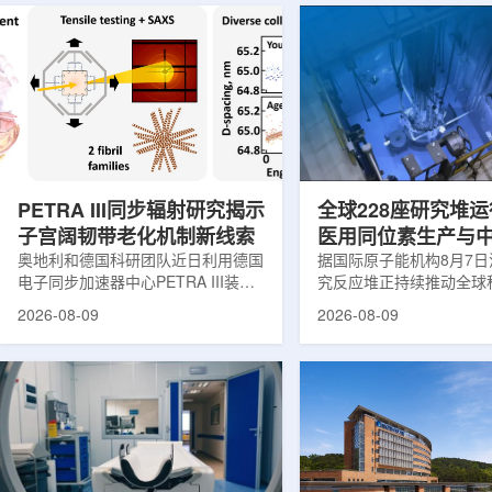
PETRA III同步辐射研究揭示
全球228座研究堆运
子宫阔韧带老化机制新线索
医用同位素生产与
奥地利和德国科研团队近日利用德国
创新
据国际原子能机构8月7
电子同步加速器中心PETRA III装
究反应堆正持续推动全球
置，对支撑子宫的重要韧带——阔韧
和工业领域创新。目前，
2026-08-09
2026-08-09
带进行了X射线分析，为理解盆腔器
国家共有228座研究堆在
官脱垂的发生机制提供了新的生物力
23座处于建设或规划阶
学线索。相关研究成果发表于《生物
应堆不同于用于发电的核
材料学报》。盆腔器官脱垂是女性健
要功能是产生中子，为医
康领域常见但机制仍不清晰的问题，
农业、地质科学、法医学
约40%的女性会受到影响，且多发生
究提供支撑。从上方拍摄
在生命后半段。医学研究人员此前推
池。(图片：国际原子能机
测，子宫周围韧带随年龄发生松弛，
领域，研究堆是医用放射