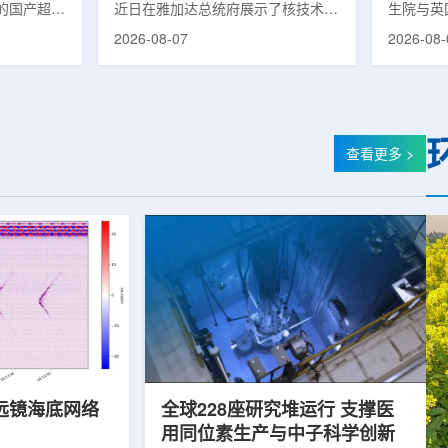
的国产超导
近日在雅加达总统府展示了核技术研
生院与英
肥离子医学
究成果。BRIN局长阿里夫·萨特里亚
布，已建
2026-08-07
2026-08-
试者治疗。
表示，相关技术属于和平利用核能范
变的新型
旋质子放射
畴，应用方向不仅包括能源，也覆盖
验证正电子
例受试者为
粮食和健康等领域。在健康领域，
该方法可
导质子治疗
BRIN正在开发用于核医学的放射性
用，有望
研发的
药物。这类药物含有放射性物质，可
微环境的
，具有超大照
用于癌症诊断和治疗。阿里夫表示，
衰变的下
查看更多 >
送能力。治
放射性药物研发对癌症识别和治疗具
临床PE
图像引导精
有重要意义。在食品领域，BRIN将
湮灭过程
、精准治
核技术用于食品保鲜，重点包括出口
累情况，
治疗控制软
水果的辐照处理。阿里夫介绍，一些
程度相关
进口国要...
远镜海底网络
全球228座研究堆运行 支撑医
用同位素生产与中子科学创新