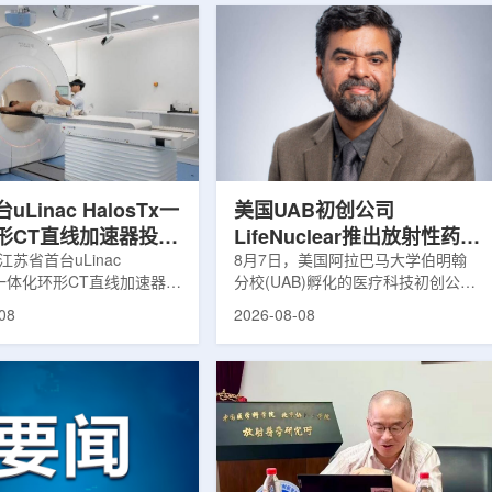
Linac HalosTx一
美国UAB初创公司
形CT直线加速器投入
LifeNuclear推出放射性药物
江苏省首台uLinac
治疗安全指导平台
8月7日，美国阿拉巴马大学伯明翰
Tx一体化环形CT直线加速器在
分校(UAB)孵化的医疗科技初创公司
TheraGuide
大学第三附属医院(常州二
LifeNuclear宣布推出数字化平台
08
2026-08-08
投入临床应用。该设备将诊
TheraGuide，用于帮助接受放射性
与环形加速器集成于同一平
药物癌症治疗的患者在出院后理解并
区域肿瘤放射治疗由传统分
遵循辐射安全指导。放射性药物疗法
同台实时模式转变。放射治
通过使用放射性药物靶向癌细胞，在
治疗的重要方式之一。传统
尽量减少周围健康组织损伤的同时发
疗流程中，患者通常需要在
挥治疗作用。随着该疗法应用范围扩
治疗室之间转运，治疗计划
大，患者在治疗后通常需要阅读并执
此前采集的静态影像制定。
行较为复杂的书面说明，这对部分患