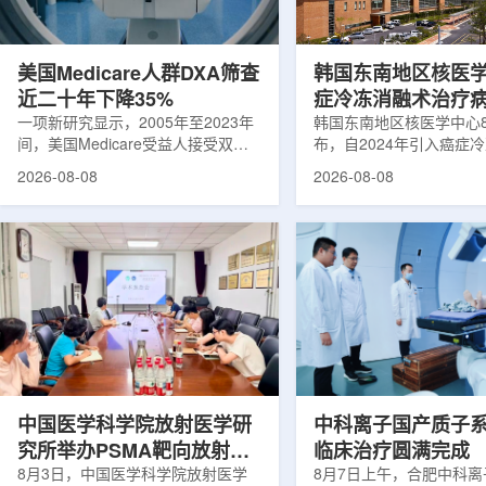
可能是脱垂的重要原因之一。阔韧带
重要来源。其中，锝-99
连接子宫与盆腔内壁，其强度和弹性
于癌症以及心脏、脑部和
主...
断;全球大...
美国Medicare人群DXA筛查
韩国东南地区核医
近二十年下降35%
症冷冻消融术治疗
一项新研究显示，2005年至2023年
100例
韩国东南地区核医学中心
间，美国Medicare受益人接受双能X
布，自2024年引入癌症
射线吸收测定(DXA)检查的比例明显
以来，中心已完成超过10
2026-08-08
2026-08-08
下降，降幅达35%。DXA常用于骨密
术，共为104名癌症患者
度检测和骨质疏松相关筛查，研究结
冷冻消融术是一种微创肿
果提示，不同人群之间的筛查可及性
法。治疗过程中，医生在
差异正在扩大。研究人员分析了超过
成像引导下，将细治疗针
500万名Medicare受益人的理赔数
瘤部位，通过零下40摄
据。结果显示，DXA使用率从2005
的超低温冷冻病灶，使癌
年的每10万名受益人7255次，下降
死。由于低温冷冻本身具
至2023年的每10万名受益人4690
作用，该技术有助于减轻
次。相关研究已发表于
减少对周围正常组织的损
《Osteoporosis International》。下
术后较快恢复。据该中心
降幅度在人群之间并不均衡。...
接受治疗的患者中，肝...
中国医学科学院放射医学研
中科离子国产质子
究所举办PSMA靶向放射性
临床治疗圆满完成
药物学术报告会
8月3日，中国医学科学院放射医学
8月7日上午，合肥中科