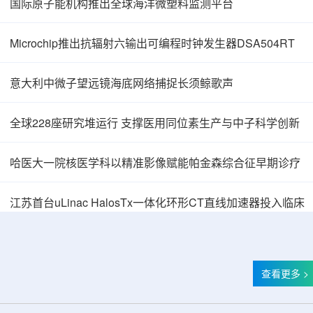
国际原子能机构推出全球海洋微塑料监测平台
Microchip推出抗辐射六输出可编程时钟发生器DSA504RT
意大利中微子望远镜海底网络捕捉长须鲸歌声
全球228座研究堆运行 支撑医用同位素生产与中子科学创新
哈医大一院核医学科以精准影像赋能帕金森综合征早期诊疗
中核辐智正式设立 中国同辐持股90%打通核医
江苏首台uLinac HalosTx一体化环形CT直线加速器投入临床
查看更多 >