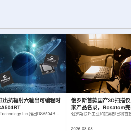
展交流。本届会议议
前已开始安装大型中微子探测器模块的
物理、凝聚态物理
结构元件。该实验由近探测器和远探测
物理前沿方向，同
器组成：近探测器位于费米实验室，远
物理、分子物理、
探测器设在南达科他州桑福德地下研究
、生物材料和生物
设施地下约1英里处。两个探测器都将采
广泛的议程...
用液氩时间投影室技术，用于记录中微
子...
hip推出抗辐射六输出可编程时
俄罗斯首款国产3D扫描仪H
A504RT
家产品名录，Rosatom
 Technology Inc.推出DSA504RT
技术链
俄罗斯联邦工业和贸易部已将首款
可编程时钟发生器，面向航天器以
RangeVision Helix列入俄
天和国防高可靠性电子系统，旨在
名录，以及经确认的俄罗斯制造
2026-08-08