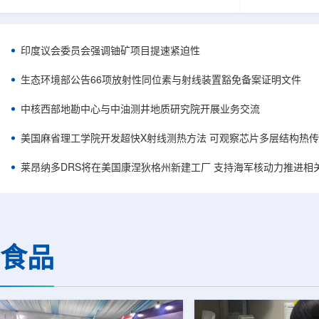
容。他在谈及与美国国务卿马尔科·鲁比奥及副国
简化复杂系统
务卿克里斯托弗·兰道的会晤时，将该协议称为历
常需要高度稳
史性文件，认为这反映出两国关系正处于前所未
科学载荷等任
有的接近阶段。巴美双方此次接触并不局限于核
(GNSS)信
印度议会委员会强调铀矿项目提速紧迫性
能议题，而是涵盖双边合作、安全、投资和地区
统方案往往依
政治等多个层面。阿利亚纳称，美国方面有意加
件，分别为不
生态环境部公告66项放射性同位素与射线装置豁免备案证明文件
强对巴拉圭能源领域的投资，尤其关注...
元器件数量增加
中核西部地勘中心与中油测井地质研究院开展业务交流
美国麻省理工学院开发超快X射线测热方法 可观察芯片多层结构热
莱昂纳多DRS将在美国康涅狄格州新建工厂 支持海军核动力推进相
食品