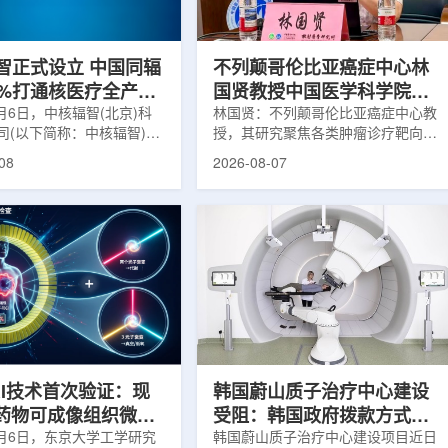
缩、患者体重变化等情况
者和护理人员而言存在理解和操作难
影像可能难以完全反映治疗
度。雷莫·乔治博士LifeNuclear由
...
UAB...
智正式设立 中国同辐
不列颠哥伦比亚癌症中心林
0%打通核医疗全产业
国贤教授中国医学科学院放
8月6日，中核辐智(北京)科
射医学研究所开展学术交流
林国贤：不列颠哥伦比亚癌症中心教
司(以下简称：中核辐智)正
授，其研究聚焦各类肿瘤诊疗靶向放
公司由中国同辐股份有限公
射性药物开发，迄今已主导/参与发
08
2026-08-07
简称：中国同辐)与中核(浙
表135余篇同行评议期刊论文，提交
有限公司(以下简称：中核浙
30余项放射性药物相关专利申请，
出资组建，中国同辐持股
完成自研7款放射性药物的临床转
中核浙创持股10%。中核辐智
化，用于多种肿瘤诊疗。报告会上，
国同辐核医学发展中心业
林国贤教授基于其团队多年的前沿探
智慧核医疗赛道深耕布局。
索，系统梳理了针对前列腺癌靶点
慧核医学物联系统为核心载
PSMA的核药相关研究进展：一是F-
核医疗全产业链条，构建智
18标记PSMA靶向PET显像剂的分子
系统+核药+装备+服务协同
设计与临床优势;二是通过理性优化
，推动业务从单一产品供给
分子结构，大幅提高Lu-177标记治
整合...
疗性核药的肿瘤靶向性，...
RI技术首次验证：现
韩国蔚山质子治疗中心建设
T药物可成像组织微环
受阻：韩国政府拨款方式调
8月6日，东京大学工学研究
整影响项目推进
韩国蔚山质子治疗中心建设项目近日