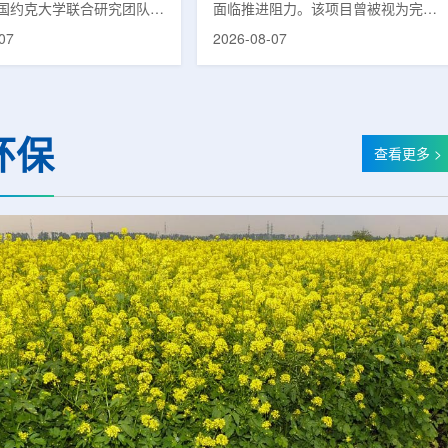
国约克大学联合研究团队宣
面临推进阻力。该项目曾被视为完善
立一种利用正电子三光子衰
韩国东南部区域癌症治疗体系的关键
07
2026-08-07
几何成像原理，并首次成功
环节，但由于政府医疗财政支持方向
素比率成像(PRI)技术。
发生变化，单独获得大规模国家拨款
结合现有临床PET显像剂使
的难度明显上升。据蔚山市8月6日
为核医学影像提供观察组织
消息，蔚山市已于去年3月完成质子
新手段。利用正电子-3光子
治疗中心建设可行性研究及基本规划
环保
一代核医学成像概念图目前
制定服务，并开始争取国家拨款。不
查看更多 >
T扫描主要利用正电子双光子
过，韩国保健福祉部回复称，难以单
显示药物在体内的分布和积
独为蔚山市提供大型项目资金。此
但对组织缺氧等与疾病恶性
前，蔚山市曾计划通过建设质子治疗
的微环境信息捕捉有限。...
中心，构建癌症患者可在区域内完成
手术...