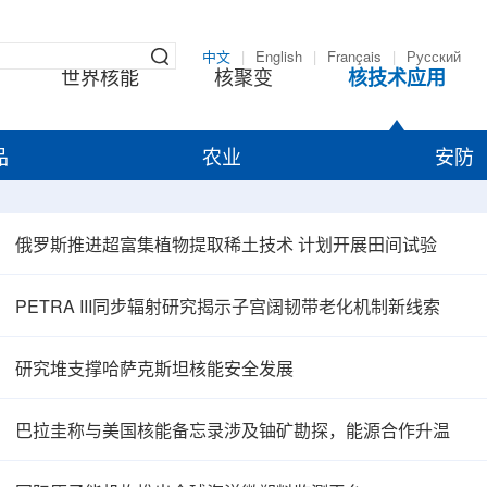
中文
|
English
|
Français
|
Русский
世界核能
核聚变
核技术应用
品
农业
安防
俄罗斯推进超富集植物提取稀土技术 计划开展田间试验
PETRA III同步辐射研究揭示子宫阔韧带老化机制新线索
研究堆支撑哈萨克斯坦核能安全发展
巴拉圭称与美国核能备忘录涉及铀矿勘探，能源合作升温