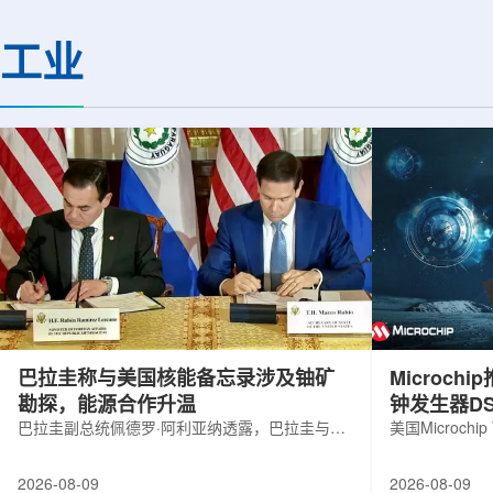
机构合作完成。研究结果不仅修正了以
区的170余名学者开
往标准数据表中部分不合理的核性质数
题覆盖高能物理、核
工业
值，也为现代原子核理论模型提供了关
和宇宙学等多个理论
键实验验证。镄是自然界中不存在的人
时涉及超越标准模型
工合成重元素，镄-255含有100个质子
量子光学与量子信息
和155个中子，实验获取极为困难。研究
分子等交叉研究领域。
团...
巴拉圭称与美国核能备忘录涉及铀矿
Microc
勘探，能源合作升温
钟发生器DS
巴拉圭副总统佩德罗·阿利亚纳透露，巴拉圭与美
美国Microchip
国近期签署的核能领域谅解备忘录，不仅涉及民
抗辐射六输出
用核能发展，也包括与铀矿勘探相关的合作内
及其他航空航
2026-08-09
2026-08-09