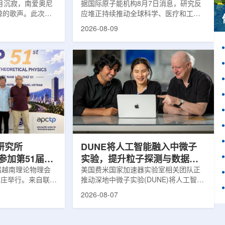
月沉寂，南爱奥尼
据国际原子能机构8月7日消息，研究反
鲸的歌声。此次观
应堆正持续推动全球科学、医疗和工业
核物理研究所南方
领域创新。目前，全球54个国家共有
2026-08-09
FN)海底基础设施的
228座研究堆在运行，另有23座处于建
ITINERIS、
设或规划阶段。这类反应堆不同于用于
NGOLA三个项目，
发电的核反应堆，主要功能是产生中
FN与西西里核物理与
子，为医疗、工业、农业、地质科学、
SM)参与开展。探
法医学及核科学研究提供支撑。从上方
当时，东地中海区
拍摄的研究堆水池。(图片：国际原子能
海油气资源地球物
机构)在医疗领域，研究堆是医用放射性
烈人为噪声影响，
同位素的重要来源。其中，锝-99m被广
仅数周。研究人员
泛用于癌症以及心脏、脑部和骨骼疾病
诊断;全球大...
研究所
DUNE将人工智能融入中微子
团参加第51届越
实验，提升粒子探测与数据处
1届越南理论物理会
理能力
美国费米国家加速器实验室相关团队正
南芽庄举行。来自联合
推动深地中微子实验(DUNE)将人工智能
验室和信息技术实
和机器学习工具融入实验设计、探测器
2026-08-07
代表团参会，与越
运行与数据分析流程，以提升中微子相
国、巴基斯坦、俄
互作用识别、事件分类和探测器管理能
和日本等国家和地
力。DUNE位于长基线中微子设施，目