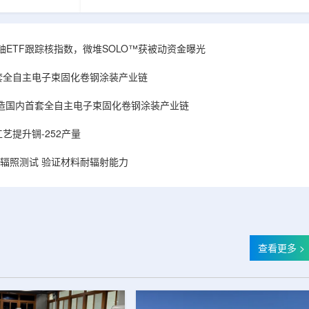
和第719号决议
舰Aurora铀项目位于俄勒冈—内华达边境，按S-K
首款、也是目前唯
1300标准含indicated资源3275万磅、inferred
扫描仪。
498万磅。公司已递交许可申请，计划打47个
斯国家原子能公司增材
孔、总进尺约2.7万英尺的预可研钻探，待联邦与
obal X铀ETF跟踪核指数，微堆SOLO™获被动资金曝光
制造。自2025年
州审批通过后开工，预计2027年下半年完成预可
斯国家原子能公
研。技术端近期增补Yukuskokon Professional
套全自主电子束固化卷钢涂装产业链
...
Services，并扩大与BBA USA、SLR I...
造国内首套全自主电子束固化卷钢涂装产业链
艺提升锎-252产量
样品辐照测试 验证材料耐辐射能力
查看更多 >