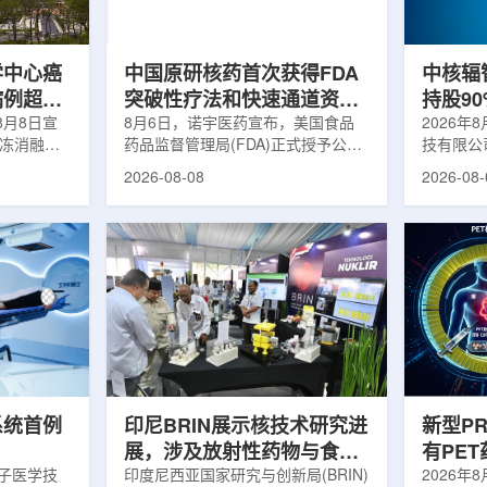
m被广泛用
退行性疾病分子影像诊断领域取得重
在肿瘤退
骨骼疾病诊
要突破，为帕金森病患者提供更加精
下，既往
准、客观...
当天的实际
学中心癌
中国原研核药首次获得FDA
中核辐
病例超过
突破性疗法和快速通道资格
持股9
8月8日宣
双重认定
8月6日，诺宇医药宣布，美国食品
链
2026年
冷冻消融术
药品监督管理局(FDA)正式授予公司
技有限公
0例相关手
自主研发的68Ga-NYM096突破性疗
式设立。
2026-08-08
2026-08-
提供治疗。
法认定(Breakthrough Therapy
司(以下
瘤治疗方
Designation, BTD)及快速通道资格
江)科创
CT或超声
认定(Fast Track Designation,
创)共同
精准插入肿
FTD)。这是原研核药领域中国首个
90%，
氏度或更低
获得美国 FDA 突破性疗法认定、首
将承接中
细胞发生坏
个同时获得 FDA 突破性疗法与快速
务，锚定
有一定麻醉
通道双项认定的产品，创造了核药领
公司以智
患者疼痛，
域里程碑式突破。68Ga-NYM096是
体，打通
伤，并促进
一款特异性结合CAⅨ的肾癌小分子
慧核医学
介绍，目前
诊断核药，适用于疑似或确认转移性
发展模式
肾透明细胞癌(cl...
向全价值链
系统首例
印尼BRIN展示核技术研究进
新型P
展，涉及放射性药物与食品
有PE
离子医学技
辐照应用
印度尼西亚国家研究与创新局(BRIN)
境
2026年