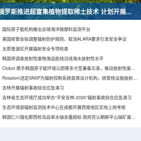
俄罗斯推进超富集植物提取稀土技术 计划开展田间试验
国际原子能机构推出全球海洋微塑料监测平台
美国核管会拟调整辐射防护规则，取消ALARA要求引发安全争议
太原晋源区开展辐射安全专项检查
韩国将调查放射性废物海运航线沿线海水放射性水平
Clobot 携手韩国原子能环境公团等多方签署备忘录，推动放射性废物安全管理多机型机器人示范
Rosatom选定SNIIP为辐射控制系统首席设计机构，统管核设施放射仪表标准化与进口替代保障
吉林开展辐射事故综合应急演习
吉林省生态环境厅成功举办“平安吉林-2026”辐射事故综合应急演习
生态环境部辐射监测技术中心在成都开展西南地区实地上岗考核
韩国仁川强化郡西检岛自来水铀含量超标 政府否认朝鲜平山铀矿废水影响