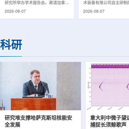
研究所举办学术报告会，邀请加拿大
术装备有限公司自主研制
温哥华不列颠哥伦比亚癌症中心林国
回旋质子治疗系统，在合
2026-08-07
2026-08-07
贤教授作题为《用于前列腺癌诊断与
中心完成首例临床试验受
治疗的前列腺特异性膜抗原靶向放射
这是国内首台国产超导回
性药物开发》的学术报告。报告会采
治疗系统的重要突破。本
取线上线下结合方式举行，放射所部
肺癌患者。试验所用的超
分科研人员和研究生参加。林国贤教
系统，搭载中科离子自主
科研
授长期从事肿瘤诊疗靶向放射性药物
SC240超导回旋加速器
开发研究，已主导或参与发表135余
射野、360°全周束流配
篇同行评议期刊论文，提交30余项
疗全程依托多模融合4D
放射性药物相关专利申请，并完成7
准定位，能实现动态适配
款自研放射性药物的临床转化，应用
疗。设备运行平稳低噪，
于多...
件运...
研究堆支撑哈萨克斯坦核能安
意大利中微子望
全发展
捕捉长须鲸歌声