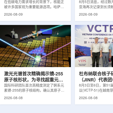
在低碳电力需求增长的背景下，核能正
8月5日消息，经过数
被许多国家视为重要能源选项。哈萨克
亚海再次记录到长须
斯坦也在推进本国核能发展。与核电站
测由连接意大利国家
2026-08-09
2026-08-09
建设同样关键的是，核燃料、结构材
国家实验室(LNS-IN
料、反应堆运行工况及安全系统需要经
多个实验共同完成，涉及
过长期研究、试验和验证，研究堆和实
LOWNOISER和VO
验装置正是承担这类工作的核心平台。
相关工作由LNS-IN
不同于以发电为主要目标的动力堆，研
物质结构中心(CSFN
究堆更接近专业核科学实验室。科研人
测发生在冬季末期。
员可在其中研究核燃料和结构材料行
域正受到一项长期近
为，模拟反应堆不同运行状态，包括偏
理勘测活动带来的强
离正常工况的情形，测试新技术，并验
距离飓风哈里过境也
证后续用于核...
在复杂声学背景...
激光光谱首次精确揭示镄-255
杜布纳联合核子
原子核形状，为寻找超重元素
（JINR）代表
提供新线索
国际科研团队首次高精度测定了锕系元
南理论物理会议
8月3日至6日，第5
素镄-255的原子核结构，确认其原子核
议(VCTP-51)在越
呈明显的长椭球形，类似橄榄球。这项
核研究所理论物理实
2026-08-08
2026-08-08
研究发表于《物理评论快报》，由德国
验室的科研人员组成
美因茨约翰内斯·古腾堡大学、亥姆霍兹
南、德国、印度、中
美因茨研究所、瑞典哥德堡大学等18家
罗斯、台湾、菲律宾