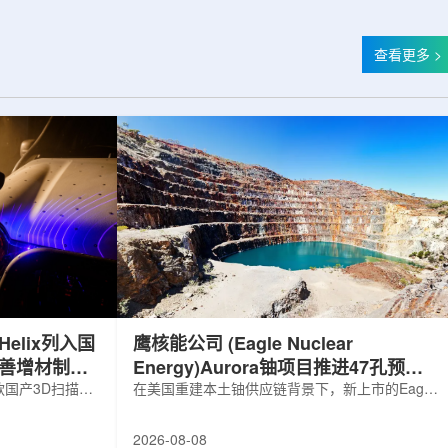
查看更多 >
elix列入国
鹰核能公司 (Eagle Nuclear
完善增材制造
Energy)Aurora铀项目推进47孔预可
国产3D扫描仪
研钻探
在美国重建本土铀供应链背景下，新上市的Eagle
罗斯电子产品统一注册
Nuclear Energy Corp.凭借其号称全美最大常规
工业产品名录。
measured+indicated铀矿藏进入行业视野。其旗
2026-08-08