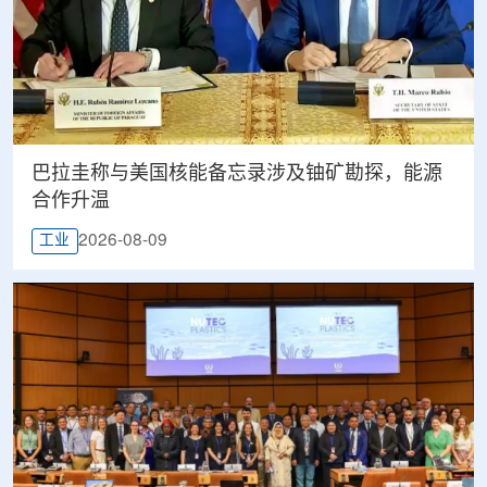
巴拉圭称与美国核能备忘录涉及铀矿勘探，能源
合作升温
2026-08-09
工业