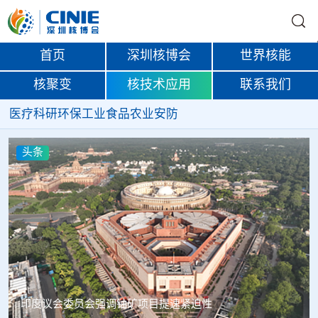
首页
深圳核博会
世界核能
核聚变
核技术应用
联系我们
医疗
科研
环保
工业
食品
农业
安防
头条
中核辐智正式设立 中国同辐持股90%打通核医疗全产业链