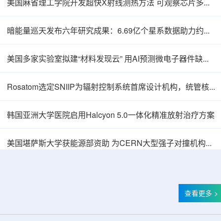
美国麻省理工学院开发超快X射线测热方法 可观察芯片多层结构热传递
暗能量巡天发布六年研究成果：6.69亿个星系数据助力约束宇宙加速膨胀
美国多家实验室拟建“材料发现云” 用AI预测微电子器件缺陷影响
Rosatom选定SNIIP为辐射控制系统首席设计机构，统管核设施放射仪表标准化与进口替代保障
韩国亚洲大学医院启用Halcyon 5.0一体化精准放射治疗方案
Thor Medical从AlphaOne首次交付高纯度钍-
美国堪萨斯大学获能源部资助 为CERN大型强子对撞机构建新一代探测器
查看更多 >