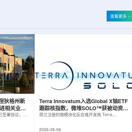
查看更多 >
涅狄格州新
Terra Innovatum入选Global X铀ETF
推进相关业务
跟踪核指数，微堆SOLO™获被动资金
，已签署协议，将
曝光
荷兰注册的微模块化反应堆开发商 Terra
新建一座工厂，
Innovatum Global N.V.(NASDAQ: NKLR)于2026
业务运营。该项
年8月3日开盘起纳入 Solactive 全球铀与核部件总
2026-08-06