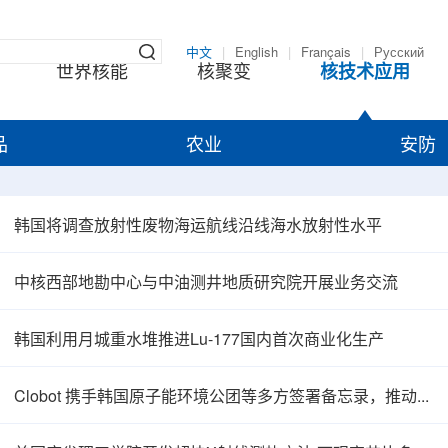
中文
|
English
|
Français
|
Русский
世界核能
核聚变
核技术应用
品
农业
安防
韩国将调查放射性废物海运航线沿线海水放射性水平
中核西部地勘中心与中油测井地质研究院开展业务交流
韩国利用月城重水堆推进Lu-177国内首次商业化生产
Clobot 携手韩国原子能环境公团等多方签署备忘录，推动放射性废物安全管理多机型机器人示范