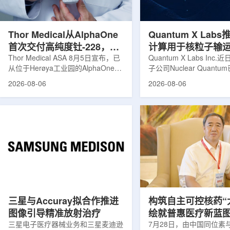
发土地起步建设，完成了土建开挖、
产，并在2031年开始全
工程建设、组件制造或采购、燃料配
后，韩国水力原子力还将
置及...
围至钴...
Thor Medical从AlphaOne
Quantum X Lab
首次交付高纯度钍-228，商
计算用于核粒子输
业供货启动
Thor Medical ASA 8月5日宣布，已
拟
Quantum X Labs Inc
从位于Herøya工业园的AlphaOne生
子公司Nuclear Quant
产设施完成首批高纯度钍-228(Th-
业计算模拟中的一项瓶颈
2026-08-06
2026-08-06
228)客户交付。这是该设施上周宣布
案，尝试将量子计算引入
启动生产后完成的首次客户供货，也
预测，用于支持核医学系
标志着AlphaOne进入商业供应阶
算密集型场景。据介绍，
段。Thor Medical首席执行官Jasper
运模拟在核医学系统设计
Kurth表示，商业化生产意味着公司
作用，但往往需要大量计
工业规模制造的开始，首批客户交付
伴随较长运行时间，影响
表明公司已完成从产能建设到利用首
效率。Nuclear Quant
个工业规模工厂服务客户的过渡。公
技术，旨在把物理输运模
司称，随着产能逐步提升，将继续满
子电路，使粒子传播和随
足靶向α疗法领域对高纯度...
学能够直接在量子计算框
模拟。...
三星与Accuray拟合作推进
构筑自主可控核药“
图像引导精准放射治疗
绘就普惠医疗新蓝
三星电子医疗器械业务和三星麦迪逊
访中国同辐总工程
7月28日，由中国同位素