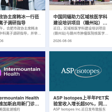
，重点评估该国癌症防控能
情况进行评估。结果显示，晚发性精
需求。6月9日至11日，专
神病患者中，β-淀粉样蛋白阳性...
政协主席韩冰一行莅
中国同辐助力区域核医学科
离子调研指导
建设培训项目（赣州站）与
下午，合肥市政协主席韩冰
赣州市肿瘤医院核医学诊疗
近日，区域核医学科建设培训项目
中科离子调研指导，并举行
(赣州站)与赣州市肿瘤医院核医学诊
高质量建设项目同步启动
。市人大常委会副主任雍凤
疗高质量建设项目在赣州市肿瘤医院
06
2026-08-06
协秘书长苏祥、市产投集团
同步启动。中华医学会核医学分会专
鑫、市政协教科卫体委主任
家组以及中国同辐、原子高科相关代
市工信局副局长郭梅参加。
表到院开展调研交流，江西省内各级
院合肥物质科学研究院副院
医疗机构200余名医务人员参会。启
，中科离子董事长刘璐，总
动仪式由赣州市肿瘤医院核医学科主
华，副总经理丁开忠、李
任杨传盛主持。赣州市卫生健康委员
怀陪同。韩冰一行详细了解
会副主任傅伟、中华医学会核医学分
产业布局、经营情况，重点
会主任委员汪静、赣州市肿瘤医院党
疗及高端装备关键技术突
委书记黄兴伟出席并致辞。汪静表
转化落地及产业化发展等方
示，核医学在肿瘤等重大疾病...
rmountain Health
ASP Isotopes上半年PET实
维加斯启用新门诊诊
验室收入增长超50%，同位
PET/CT和直线加
美国盐湖城的
素浓缩设施推进商业生产
ASP Isotopes Inc.近日发布致股东