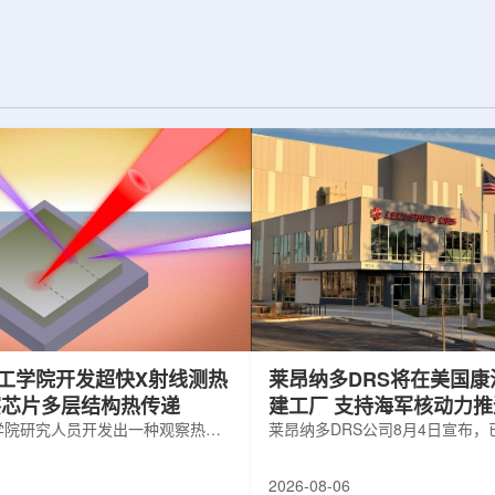
纪的胶球存在之
实验室和原子能公司有限公司(AECL)正
子色动力学理论提
式确立了合作关系。该学术合作计划将
表明一类全新物质
为参学院校提供进入国家级实验室基础
的物质的存在。原
设施、技术和专业知识的渠道，合作领
成，质子和中子又
域涵盖清洁能源、医疗健康、环境修复
间靠胶子传递强相
以及国家安全等多个方面。此次...
工学院开发超快X射线测热
莱昂纳多DRS将在美国康
察芯片多层结构热传递
建工厂 支持海军核动力
学院研究人员开发出一种观察热量
增长
莱昂纳多DRS公司8月4日宣布
传递的新方法，可用于精确测量计
在美国康涅狄格州布鲁克菲尔德
子器件内部的热流变化。相关研究
用于扩大并整合其海军电力系统
2026-08-06