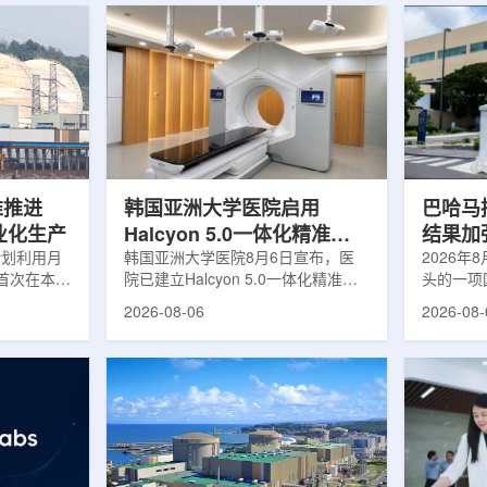
堆推进
韩国亚洲大学医院启用
巴哈马拟
商业化生产
Halcyon 5.0一体化精准放
结果加
计划利用月
射治疗方案
韩国亚洲大学医院8月6日宣布，医
2026年
首次在本土
院已建立Halcyon 5.0一体化精准放
头的一项
性同位素
射治疗解决方案，并开始全面用于患
强癌症治
2026-08-06
2026-08-
前韩国完全依赖
者治疗。该系统将高清高速图像采
空间。此
放射性药物
集、六自由度患者位置校正和无标记
协调、缩
eChem带来
实时运动管理整合到同一治疗流程
治疗效果
因素。行业
中，用于提升图像引导放射治疗的精
玛格丽特公
助于构建多
准度和安全性。此次实施方案以
Media/A
时间。此次
Halcyon系统软件5.0版本为基础，集
评估由国
177的商业
成高分辨率锥形束CT成像系统
织/泛美
进行试生
HyperSight、六自由度患者定位台
构共同开