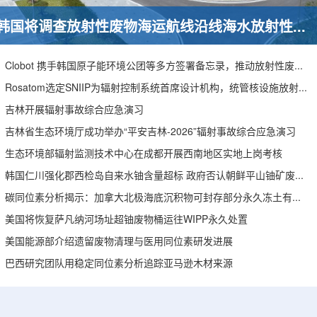
韩国将调查放射性废物海运航线沿线海水放射性水平
Clobot 携手韩国原子能环境公团等多方签署备忘录，推动放射性废物安全管理多机型机器人示范
Rosatom选定SNIIP为辐射控制系统首席设计机构，统管核设施放射仪表标准化与进口替代保障
吉林开展辐射事故综合应急演习
吉林省生态环境厅成功举办“平安吉林-2026”辐射事故综合应急演习
生态环境部辐射监测技术中心在成都开展西南地区实地上岗考核
韩国仁川强化郡西检岛自来水铀含量超标 政府否认朝鲜平山铀矿废水影响
碳同位素分析揭示：加拿大北极海底沉积物可封存部分永久冻土有机碳
美国将恢复萨凡纳河场址超铀废物桶运往WIPP永久处置
美国能源部介绍遗留废物清理与医用同位素研发进展
巴西研究团队用稳定同位素分析追踪亚马逊木材来源