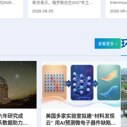
2026年
斯京表示，俄罗斯应在2027年之前
Intermo
蕴韬
速器
在山西省太
完成国产核磁共振成像仪的研制工
加斯西南
2026-08-05
2026-08-
核技术应用
作。米舒斯京在访问克孜勒共和国咨
该诊所名为B
份有限公司
询诊断中心期间了解了相关进展。视
约9万平方英
推动核医疗
察中心已安装的磁共振成像设备时，
地区，是
方面发挥着
他向俄罗斯卫生部长米哈伊尔·穆拉
新建项目。B
隙，中国同
什科询问国产设备研发情况。穆拉什
筑，于7
中核集团首
科表示，相关研发工作正由俄罗斯国
开放日活
查看更多 >
专访时表
家原子能公司推进，并称该设备预计
了此前分
医药中心投
将在明年完成。米舒斯京随后表示，
的初级保
系统布局，
希望俄罗斯明年能够拥有本国研制的
童、成人
差距。同
核磁共振成像仪。该设备若按计划
疗服务。
完...
括成人及..
六年研究成
美国多家实验室拟建“材料发现
星系数据助力约
云” 用AI预测微电子器件缺陷影