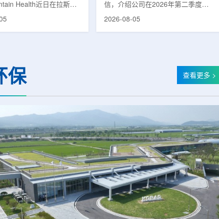
untain Health近日在拉斯维
信，介绍公司在2026年第二季度财
部启用一座新的门诊诊所。
务业绩公布前各业务板块的运营进
05
2026-08-05
adura Clinic，建筑面积
展。公司表示，旗下PET实验室部门
尺，位于Spring Valley
2026年上半年有机收入较2025年同
该医疗系统在内华达州首个
期增长超过50%。按照目前预期，该
adura Clinic为三层建
部门2026年全年收入约为1400万美
月30日举行剪彩仪式和社区
元，高于2025年的600万美元。PET
环保
动后正式开放。该诊所整合
相关业务通常与放射性药物制备、分
查看更多 >
布在拉斯维加斯谷多个地点
子影像和核医学诊断应用密切相关。
健和部分专科服务，面向儿
在同位素业务方面，ASP Isotopes
及老年患者提供更集中的医
称，其硅-28和镱-176浓缩设施已进
根据介绍，诊所服务范围包
入商业生产前的最后阶段，预计将在
.
2026年下半年交...