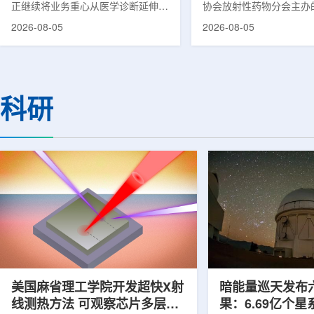
正继续将业务重心从医学诊断延伸至
协会放射性药物分会主办的
集团首席科学家刘
治疗领域。8月5日，三星HME美国
放射性药物创新发展大会
2026-08-05
2026-08-05
公司与美国放射外科公司Accuray宣
原市举行。作为中核集团
布签署一份不具约束力的合作意向
的核心平台，中国同辐股
书，双方计划围绕基于容积成像的精
(以下简称：中国同辐)在
准放射治疗解决方案开展合作探讨。
科技自立自强与普惠民生
根据意向书，双方拟研究将三星移动
压舱石的作用。在大会间
科研
CT扫描仪BodyTom与Accuray机器
辐党委委员、总工程师、
人放射外科平台CyberKnife相结合。
席科学家刘蕴韬接受记者
该合作方向旨在把高分辨率三维成像
示，中国同辐将加快在建
能力与图像引导机器人放射外科技术
产运行，加快智慧核医学
连接起来，使医务人员能够更准确地
持续缩小城乡核医疗资源
确...
时，以...
美国麻省理工学院开发超快X射
暗能量巡天发布
线测热方法 可观察芯片多层结
果：6.69亿个