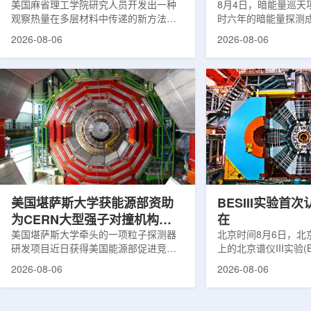
构热传递
美国麻省理工学院研究人员开发出一种
束宇宙加速膨胀
8月4日，暗能量巡天项
观察热量在多层材料中传递的新方法，
时六年的暗能量探测
可用于精确测量计算机芯片等电子器件
形成18篇相关论文，基于
2026-08-06
2026-08-06
内部的热流变化。相关研究成果已发表
年间获取的近30万张
于《自然通讯》。随着计算机芯片尺寸
6.69亿个星系、数千
不断缩小、功率密度持续提高，器件过
多颗超新星的信息，
热正成为限制性能提升的重要因素。传
膨胀和宇宙结构演化。
统热流测量方法在面对真实电子器件的
费米实验室制造了一台
多层结构时存在局限，例如常用的时域
像素数字相机DECa
热反射法难以区分不同材料层中的热传
于智利安第斯山脉的
输情况，红外成像等方法也难以在微小
会托洛洛山美洲际天
尺度上捕捉快速变化。为解决这一问
远镜上。(图片由Reida
题...
加速...
美国堪萨斯大学获能源部资助
BESIII实验首
为CERN大型强子对撞机构建
在
新一代探测器
美国堪萨斯大学牵头的一项粒子探测器
北京时间8月6日，北
研发项目近日获得美国能源部促进竞争
上的北京谱仪III实验(B
性研究的既定计划(DOE EPSCoR)资
在巴西举行的国际高能物
2026-08-06
2026-08-06
助。该项目资助金额为100万美元，将用
2026)上，以特别
于为欧洲核子研究中心(CERN)大型强子
经过15年的持续研究，
对撞机(LHC)上的紧凑型μ子螺线管实验
了证明胶球存在的完