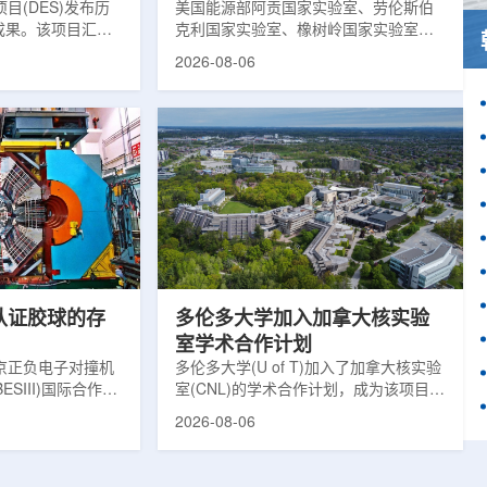
目(DES)发布历
响
美国能源部阿贡国家实验室、劳伦斯伯
成果。该项目汇总
克利国家实验室、橡树岭国家实验室和
2013年至2019
西北大学的研究人员正计划开发材料发
2026-08-06
天文图像，记录了
现云平台，利用基于物理学原理的人工
个星系团以及3000
智能框架，预测微小缺陷如何影响微电
用于研究宇宙加速
子器件的性能和寿命。材料发现云可视
为了实现DES，
化图，这是一个基于物理学原理的人工
极其灵敏的5.7亿
智能框架，它整合了实验数据、模拟和
m，并将其安装在位
高性能计算，用于预测微小缺陷如何影
美国国家科学基金
响微电子器件的性能和寿命。(图片由
文台的布兰科4米望
ChatGPT 提供。)微电子器件广泛用于
r Hahn/费米国家
智能手机、笔记本电脑、安全通信和人
工...
次认证胶球的存
多伦多大学加入加拿大核实验
室学术合作计划
京正负电子对撞机
多伦多大学(U of T)加入了加拿大核实验
ESIII)国际合作组
室(CNL)的学术合作计划，成为该项目中
理大会(ICHEP
的第十家参与机构。这项举措旨在加强
2026-08-06
大会报告的形式宣布：
加拿大的核能人才储备并支持相关研
BESIII实验建立
究。在施瓦茨·赖斯曼创新园区举行了签
整证据链，解开了
约仪式，标志着多伦多大学、加拿大核