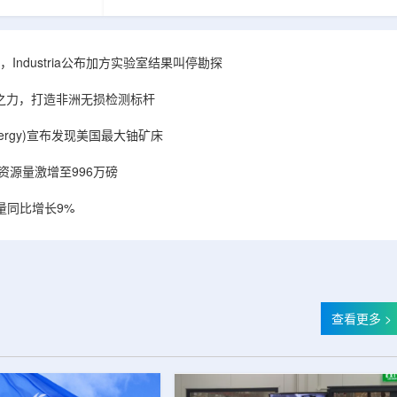
相关关键项目，
回报指数——该指数正是 Global X 铀ETF(NYSE
提供空间和基础
Arca: URA，资管超50亿美元)的跟踪基准，本次
施位于布鲁克菲
随 Solactive 定期再平衡生效。公司联合创始人兼
.1087万平方英
CEO Alessandro Petruzzi 称，这使被动/主题投
Industria公布加方实验室结果叫停勘探
布在康涅狄格州
资者可通过指数直接触达其 SOLO™ 微堆故事，
。该设施预计于
与 Cameco、Kazatomprom、Centrus、Oklo、
心之力，打造非洲无损检测标杆
租户装修工...
NuScale、X-energy、三菱重...
r Energy)宣布发现美国最大铀矿床
铀资源量激增至996万磅
量同比增长9%
查看更多 >