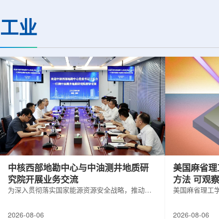
(CMS)设计和建造两台高亮度零度量能
困扰学术界近半个世
器(HL-ZDC)。该项目周期为四年，由堪
谜。该发现不仅为量
工业
萨斯大学物理与天文系教授迈克尔·默里
供了决定性验证，也
和堪萨斯大学杰出教授克里斯托夫·罗永
形态——纯由力构成
共同领导。其中，默里同时担任CMS高
子核由质子和中子组
亮度零度量能器升级项目负责人。...
由夸克组成。夸克之
互...
中核西部地勘中心与中油测井地质研
美国麻省理
究院开展业务交流
方法 可观
为深入贯彻落实国家能源资源安全战略，推动油
美国麻省理工
气测井与铀矿地质勘查技术互融互通，促进跨行
在多层材料中
业科研资源共享与关键技术联合攻关，近日，中
算机芯片等电
2026-08-06
2026-08-06