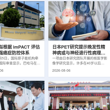
根据 imPACT 评估
日本PET研究提示晚发性精
强癌症防控体系
神病或与神经退行性病理相
8月5日，国际原子能机构牵
关
一项由日本研究团队开展的核医学影
国际审查显示，巴哈马在加
像学研究显示，许多在40岁以后首
疗服务方面具备进一步提升
次出现幻觉、妄想等精神病性症状的
06
2026-08-06
次审查为该国改善癌症服务
成年人，大脑内存在与阿尔茨海默病
短诊疗等待时间并提升患者
及其他神经退行性疾病相关的蛋白异
提出了路线图。巴哈马拿骚
常沉积。研究纳入37名晚发性精神
主医院(图片：Pelow
病患者和47名年龄匹配的健康对照
dobe Stock)这项 imPACT
者。研究人员采用淀粉样蛋白PET示
际原子能机构、世界卫生组
踪剂^11C-PiB，以及tau蛋白PET示
卫生组织和国际癌症研究机
踪剂^18F-florzolotau，对受试者大
展，应巴哈马卫生与健康部
脑中的β-淀粉样蛋白和tau蛋白积累