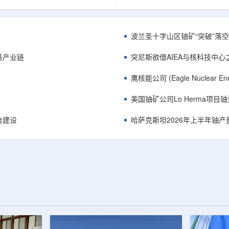
《自然通讯》。随着计算机芯片尺
目旨在提升产能，支持美国海军
功率密度持续提高，器件过热正成
并为公司在核能领域的后续增长
升的重要因素。传统热流测量方法
设施条件。根据公司披露，新设
子器件的多层结构时存在局限，例
尔德帕克里奇路120号，占地约14
波兰圣十字山区铀矿“突破”落空，
热反射法难以区分不同材料层中的
尺。工厂建成后，将整合目前分
红外成像等方法也难以在微小尺度
丹伯里和贝瑟尔三个地点的业务
装产业链
突尼斯欲借AIEA与核科技中
。为解决这一问题...
2027年初投入使用，若最终设计和
鹰核能公司 (Eagle Nuclea
美国铀矿公司Lo Herma项目
平台建设
哈萨克斯坦2026年上半年铀产