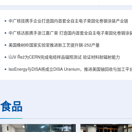
核西部地勘中心党委书记王乐力带队赴中油测井
成果已发表于
地质研究院，开展专项技术交流研讨。会上，中
寸不断缩小、
油测井地质研究院党委书记万金彬系统介绍了国
为限制性能提
内油气测井成套装备、井下探测、岩石物理实
在面对真实电
中广核技携手企业打造国内首套全自主电子束固化卷钢涂装产业链
验、智能测井解释、深井探测及多源地质数据解
如常用的时域
析等成熟技术体系，并结合实战案例分享了含油
热传输情况，
中广核达胜携手浙江嘉广束 打造国内首套全自主电子束固化卷钢涂
气盆地铀矿勘查经验。王乐力介绍了西部中...
上捕捉快速变化
美国橡树岭国家实验室推进新工艺提升锎-252产量
ÚJV Řež为CERN完成电缆样品辐照测试 验证材料耐辐射能力
IsoEnergy与DISA将成立DISA Uranium，推进美国铀回收与加工
食品