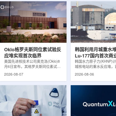
Oklo格罗夫斯同位素试验反
韩国利用月城重水
应堆实现首次临界
Lu-177国内首次
美国先进核技术公司奥克洛(Oklo)8
韩国水力原子力(KHNP)
月6日宣布，其格罗夫斯同位素试验
城核电站的重水反应堆，
反应堆已在低功率状态下实现可控自
生产用于癌症治疗的放射
2026-08-07
2026-08-06
持核链式反应，达到首次临界。这一
镥-177(Lu-177)。目
进展距离该项目破土动工不到一年。
进口该原料，这给当地的
格罗夫斯同位素试验反应堆设施(图
企业如Cellbion和Futur
片：格罗夫斯)格罗夫斯低功率试验
了成本压力和供应不稳定
反应堆位于美国得克萨斯州洛克哈
内普遍认为国内生产将有
特，是美国能源部反应堆试点计划下
元化的供应链并缩短运输
首个在私人土地上实现临界的反应
计划的首要目标是实现镥-
堆。根据奥克洛介绍，该设施从未开
化生产，预计在2028年