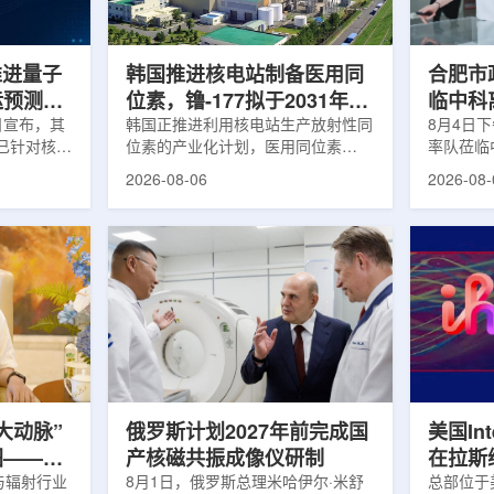
面量产。之
Dynamic Couch，以及表面引导放
请求进行
扩大生产范
射治疗系统IDENTIFY。亚洲大学医
力和实际
院表示，该院是韩国首...
家组访...
s推进量子
韩国推进核电站制备医用同
合肥市
运预测模
位素，镥-177拟于2031年商
临中科
.近日宣布，其
业化生产
韩国正推进利用核电站生产放射性同
8月4日
um已针对核工
位素的产业化计划，医用同位素
率队莅临
提出新方
镥-177(Lu-177)被列为首个商业化目
座谈交流
2026-08-06
2026-08-
核粒子输运
标产品。韩国水力与原子能公司表
山，市政
统设计等计
示，计划优先实现Lu-177商业化生
董事长江
传统粒子输
产，后续还可能将产品范围扩大至
张晓峰、
中具有重要
钴-60、氚-3和氦-3等同位素。Lu-
中国科学
算资源，并
177是当前全球放射性药物市场中应
长宋云涛
研发和优化
用较广的治疗性放射性同位素，可用
经理陈永
um此次提出的
于前列腺癌、神经内分泌肿瘤等疾病
俊、光若
型转化为量
相关放射性药物。此前，韩国所需
中科离子
机游走动力
Lu-177完全依赖进口。由于其半衰
围绕核医
架中表示和
期约为6.6天，从生产、运输到药物
破、成果
制备和患者给药...
面开...
大动脉”
俄罗斯计划2027年前完成国
美国Inte
图——专
产核磁共振成像仪研制
在拉斯
师、中核
与辐射行业
8月1日，俄罗斯总理米哈伊尔·米舒
所，配置
总部位于