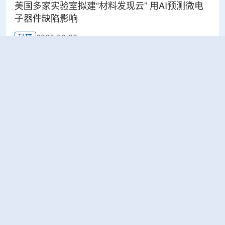
美国多家实验室拟建“材料发现云” 用AI预测微电
子器件缺陷影响
2026-08-06
科研
Rosatom选定SNIIP为辐射控制系统首席设计机
构，统管核设施放射仪表标准化与进口替代保障