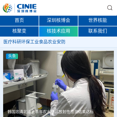
首页
深圳核博会
世界核能
核聚变
核技术应用
联系我们
医疗
科研
环保
工业
食品
农业
安防
头条
韩国忠清北道上半年农水产品放射性检测结果达标