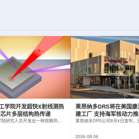
纪的胶球存在之
实验室和原子能公司有限公司(AECL)正
子色动力学理论提
式确立了合作关系。该学术合作计划将
表明一类全新物质
为参学院校提供进入国家级实验室基础
的物质的存在。原
设施、技术和专业知识的渠道，合作领
成，质子和中子又
域涵盖清洁能源、医疗健康、环境修复
间靠胶子传递强相
以及国家安全等多个方面。此次...
工学院开发超快X射线测热
莱昂纳多DRS将在美国康
察芯片多层结构热传递
建工厂 支持海军核动力
学院研究人员开发出一种观察热量
增长
莱昂纳多DRS公司8月4日宣布
传递的新方法，可用于精确测量计
在美国康涅狄格州布鲁克菲尔德
子器件内部的热流变化。相关研究
用于扩大并整合其海军电力系统
2026-08-06