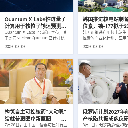
产，并在2031年开始全面量产。之
Dynamic Couch，以
后，韩国水力原子力还将扩大生产范
射治疗系统IDENTIFY
围至钴...
院表示，该院是韩国首...
Quantum X Labs推进量子
韩国推进核电站制
计算用于核粒子输运预测模
位素，镥-177拟于2
拟
Quantum X Labs Inc.近日宣布，其
业化生产
韩国正推进利用核电站生
子公司Nuclear Quantum已针对核工
位素的产业化计划，医用
业计算模拟中的一项瓶颈提出新方
镥-177(Lu-177)被列
2026-08-06
2026-08-06
案，尝试将量子计算引入核粒子输运
标产品。韩国水力与原子
预测，用于支持核医学系统设计等计
示，计划优先实现Lu-17
算密集型场景。据介绍，传统粒子输
产，后续还可能将产品范
运模拟在核医学系统设计中具有重要
钴-60、氚-3和氦-3等同位
作用，但往往需要大量计算资源，并
177是当前全球放射性药
伴随较长运行时间，影响研发和优化
用较广的治疗性放射性同
效率。Nuclear Quantum此次提出的
于前列腺癌、神经内分泌
技术，旨在把物理输运模型转化为量
相关放射性药物。此前，
子电路，使粒子传播和随机游走动力
Lu-177完全依赖进口。
学能够直接在量子计算框架中表示和
期约为6.6天，从生产、
模拟。...
制备和患者给药...
构筑自主可控核药“大动脉”
俄罗斯计划2027年
绘就普惠医疗新蓝图——专
产核磁共振成像仪
访中国同辐总工程师、中核
7月28日，由中国同位素与辐射行业
8月1日，俄罗斯总理米哈