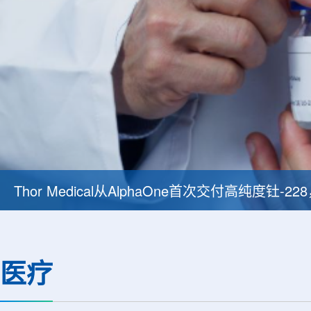
Thor Medical从AlphaOne首次交付高纯度钍-
医疗