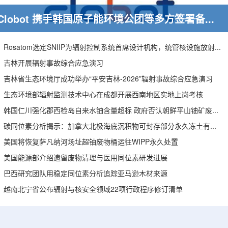
Clobot 携手韩国原子能环境公团等多方签署备忘录，推动放射性废物安全管理多机型机器人示范
Rosatom选定SNIIP为辐射控制系统首席设计机构，统管核设施放射仪表标准化与进口替代保障
吉林开展辐射事故综合应急演习
吉林省生态环境厅成功举办“平安吉林-2026”辐射事故综合应急演习
生态环境部辐射监测技术中心在成都开展西南地区实地上岗考核
韩国仁川强化郡西检岛自来水铀含量超标 政府否认朝鲜平山铀矿废水影响
碳同位素分析揭示：加拿大北极海底沉积物可封存部分永久冻土有机碳
美国将恢复萨凡纳河场址超铀废物桶运往WIPP永久处置
美国能源部介绍遗留废物清理与医用同位素研发进展
巴西研究团队用稳定同位素分析追踪亚马逊木材来源
越南北宁省公布辐射与核安全领域22项行政程序修订清单