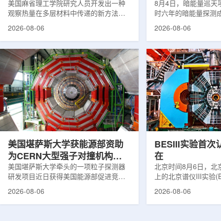
构热传递
美国麻省理工学院研究人员开发出一种
束宇宙加速膨胀
8月4日，暗能量巡天项
观察热量在多层材料中传递的新方法，
时六年的暗能量探测
可用于精确测量计算机芯片等电子器件
形成18篇相关论文，基于
2026-08-06
2026-08-06
内部的热流变化。相关研究成果已发表
年间获取的近30万张
于《自然通讯》。随着计算机芯片尺寸
6.69亿个星系、数千
不断缩小、功率密度持续提高，器件过
多颗超新星的信息，
热正成为限制性能提升的重要因素。传
膨胀和宇宙结构演化。
统热流测量方法在面对真实电子器件的
费米实验室制造了一台
多层结构时存在局限，例如常用的时域
像素数字相机DECa
热反射法难以区分不同材料层中的热传
于智利安第斯山脉的
输情况，红外成像等方法也难以在微小
会托洛洛山美洲际天
尺度上捕捉快速变化。为解决这一问
远镜上。(图片由Reida
题...
加速...
美国堪萨斯大学获能源部资助
BESIII实验首
为CERN大型强子对撞机构建
在
新一代探测器
美国堪萨斯大学牵头的一项粒子探测器
北京时间8月6日，北
研发项目近日获得美国能源部促进竞争
上的北京谱仪III实验(B
性研究的既定计划(DOE EPSCoR)资
在巴西举行的国际高能物
2026-08-06
2026-08-06
助。该项目资助金额为100万美元，将用
2026)上，以特别
于为欧洲核子研究中心(CERN)大型强子
经过15年的持续研究，
对撞机(LHC)上的紧凑型μ子螺线管实验
了证明胶球存在的完