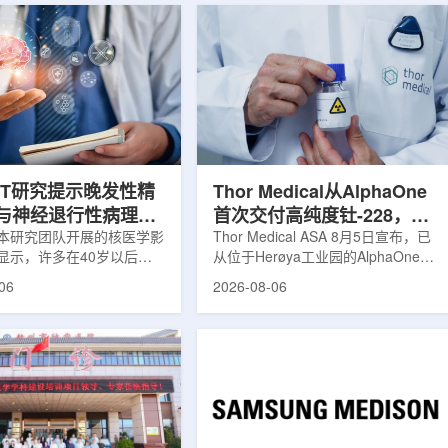
ET研究提示晚发性精
Thor Medical从AlphaOne
与神经退行性病理相
首次交付高纯度钍-228，商
本研究团队开展的核医学影
业供货启动
Thor Medical ASA 8月5日宣布，已
显示，许多在40岁以后首
从位于Herøya工业园的AlphaOne生
觉、妄想等精神病性症状的
产设施完成首批高纯度钍-228(Th-
06
2026-08-06
大脑内存在与阿尔茨海默病
228)客户交付。这是该设施上周宣布
经退行性疾病相关的蛋白异
启动生产后完成的首次客户供货，也
研究纳入37名晚发性精神
标志着AlphaOne进入商业供应阶
47名年龄匹配的健康对照
段。Thor Medical首席执行官Jasper
人员采用淀粉样蛋白PET示
Kurth表示，商业化生产意味着公司
-PiB，以及tau蛋白PET示
工业规模制造的开始，首批客户交付
-florzolotau，对受试者大
表明公司已完成从产能建设到利用首
淀粉样蛋白和tau蛋白积累
个工业规模工厂服务客户的过渡。公