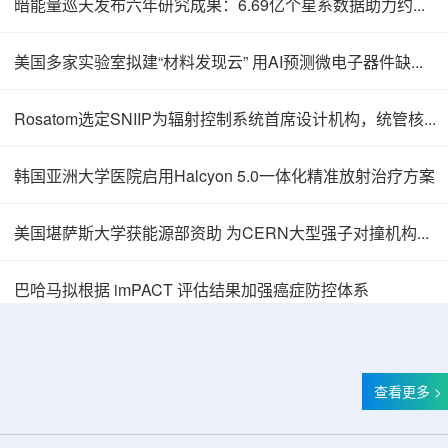
暗能量巡天发布六年研究成果：6.69亿个星系数据助力约束宇宙加速膨胀
美国多家实验室拟建“材料发现云” 用AI预测微电子器件缺陷影响
Rosatom选定SNIIP为辐射控制系统首席设计机构，统管核设施放射仪表标准化与进口替代保障
韩国亚洲大学医院启用Halcyon 5.0一体化精准放射治疗方案
美国堪萨斯大学获能源部资助 为CERN大型强子对撞机构建新一代探测器
巴哈马拟根据 imPACT 评估结果加强癌症防控体系
查看更多 >