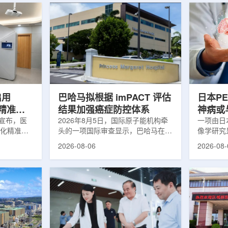
启用
巴哈马拟根据 imPACT 评估
日本P
体化精准放
结果加强癌症防控体系
神病或
日宣布，医
2026年8月5日，国际原子能机构牵
关
一项由日
一体化精准放
头的一项国际审查显示，巴哈马在加
像学研究
全面用于患
强癌症治疗服务方面具备进一步提升
次出现幻
2026-08-06
2026-08-
速图像采
空间。此次审查为该国改善癌症服务
成年人，
正和无标记
协调、缩短诊疗等待时间并提升患者
及其他神
治疗流程
治疗效果提出了路线图。巴哈马拿骚
常沉积。
射治疗的精
玛格丽特公主医院(图片：Pelow
病患者和
方案以
Media/Adobe Stock)这项 imPACT
者。研究
版本为基础，集
评估由国际原子能机构、世界卫生组
踪剂^11C
像系统
织/泛美卫生组织和国际癌症研究机
踪剂^18F
患者定位台
构共同开展，应巴哈马卫生与健康部
脑中的β-