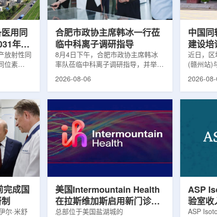
及表面引导放
请求进行，重点评估该国癌症防控能
情况进行
。亚洲大学医
力和实际需求。6月9日至11日，专
神病患者中
家组访...
备医用同
合肥市政协主席韩冰一行莅
中国同
031年商
临中科离子调研指导
建设培
产放射性同
8月4日下午，合肥市政协主席韩冰
赣州市
近日，区
同位素
率队莅临中科离子调研指导，并举行
(赣州站
高质量
为首个商业化目
座谈交流。市人大常委会副主任雍凤
疗高质量
2026-08-06
2026-08-
能公司表
山，市政协秘书长苏祥、市产投集团
同步启动
7商业化生
董事长江鑫、市政协教科卫体委主任
家组以及
围扩大至
张晓峰、市工信局副局长郭梅参加。
表到院开
素。Lu-
中国科学院合肥物质科学研究院副院
医疗机构
物市场中应
长宋云涛，中科离子董事长刘璐，总
动仪式由
位素，可用
经理陈永华，副总经理丁开忠、李
任杨传盛
肿瘤等疾病
俊、光若怀陪同。韩冰一行详细了解
会副主任
韩国所需
中科离子产业布局、经营情况，重点
会主任委
由于其半衰
围绕核医疗及高端装备关键技术突
委书记黄
运输到药物
破、成果转化落地及产业化发展等方
示，核医
面开...
前完成国
美国Intermountain Health
ASP I
研制
在拉斯维加斯启用新门诊诊
验室收
伊尔·米舒
所，配置PET/CT和直线加
总部位于美国盐湖城的
素浓缩
ASP Is