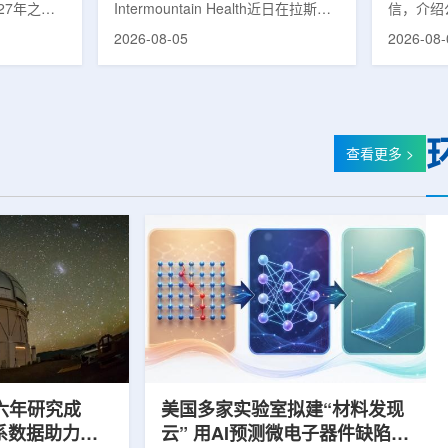
27年之前
Intermountain Health近日在拉斯维
信，介绍
速器
的研制工
加斯西南部启用一座新的门诊诊所。
务业绩公
2026-08-05
2026-08-
勒共和国咨
该诊所名为Badura Clinic，建筑面积
展。公司
关进展。视
约9万平方英尺，位于Spring Valley
2026年
像设备时，
地区，是该医疗系统在内华达州首个
期增长超
伊尔·穆拉
新建项目。Badura Clinic为三层建
部门202
况。穆拉什
筑，于7月30日举行剪彩仪式和社区
元，高于2
由俄罗斯国
开放日活动后正式开放。该诊所整合
相关业务
查看更多 >
该设备预计
了此前分布在拉斯维加斯谷多个地点
子影像和
随后表示，
的初级保健和部分专科服务，面向儿
在同位素业务
本国研制的
童、成人及老年患者提供更集中的医
称，其硅-
若按计划
疗服务。根据介绍，诊所服务范围包
入商业生
括成人及...
2026年下
六年研究成
美国多家实验室拟建“材料发现
星系数据助力约
云” 用AI预测微电子器件缺陷影