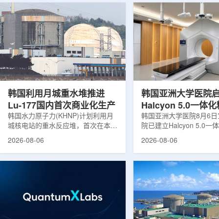
韩国利用月城重水堆推进
韩国亚洲大学医院
Lu-177国内首次商业化生产
Halcyon 5.0一
韩国水力原子力(KHNP)计划利用月
射治疗方案
韩国亚洲大学医院8月6
城核电站的重水反应堆，首次在本土
院已建立Halcyon 5.0
生产用于癌症治疗的放射性同位素
射治疗解决方案，并开始
2026-08-06
2026-08-06
镥-177(Lu-177)。目前韩国完全依赖
者治疗。该系统将高清高
进口该原料，这给当地的放射性药物
集、六自由度患者位置校
企业如Cellbion和FutureChem带来
实时运动管理整合到同一
了成本压力和供应不稳定因素。行业
中，用于提升图像引导放
内普遍认为国内生产将有助于构建多
准度和安全性。此次实施
元化的供应链并缩短运输时间。此次
Halcyon系统软件5.0
计划的首要目标是实现镥-177的商业
成高分辨率锥形束CT成
化生产，预计在2028年进行试生
HyperSight、六自由度