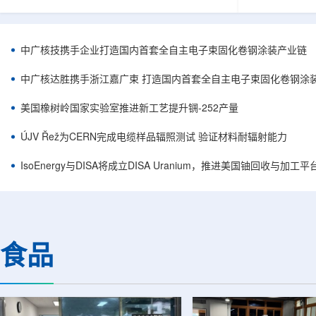
核西部地勘中心党委书记王乐力带队赴中油测井
成果已发表于
地质研究院，开展专项技术交流研讨。会上，中
寸不断缩小、
油测井地质研究院党委书记万金彬系统介绍了国
为限制性能提
内油气测井成套装备、井下探测、岩石物理实
在面对真实电
中广核技携手企业打造国内首套全自主电子束固化卷钢涂装产业链
验、智能测井解释、深井探测及多源地质数据解
如常用的时域
析等成熟技术体系，并结合实战案例分享了含油
热传输情况，
中广核达胜携手浙江嘉广束 打造国内首套全自主电子束固化卷钢涂
气盆地铀矿勘查经验。王乐力介绍了西部中...
上捕捉快速变化
美国橡树岭国家实验室推进新工艺提升锎-252产量
ÚJV Řež为CERN完成电缆样品辐照测试 验证材料耐辐射能力
IsoEnergy与DISA将成立DISA Uranium，推进美国铀回收与加工
食品