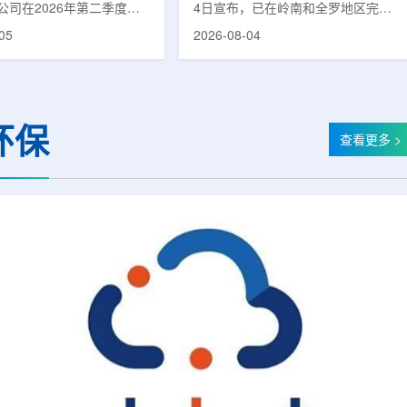
公司在2026年第二季度财
4日宣布，已在岭南和全罗地区完成
布前各业务板块的运营进
前列腺癌诊断用放射性药物
05
2026-08-04
表示，旗下PET实验室部门
ProstaSeek(活性成分：18F-
上半年有机收入较2025年同
plotupolastat)的供应链建设。该药
过50%。按照目前预期，该
物靶向前列腺特异性膜抗原
6年全年收入约为1400万美
(PSMA)，两地所有开展PET-CT检查
025年的600万美元。PET
并进行前列腺癌诊疗的三级综合医院
环保
通常与放射性药物制备、分
均已纳入其供应范围。据韩国卫生福
查看更多 >
核医学诊断应用密切相关。
利部国家癌症登记处数据，2023年
方面，ASP Isotopes
新增前列腺癌病例达22640例，占所
28和镱-176浓缩设施已进
有癌症病例的7.8%，是男性癌症发
产前的最后阶段，预计将在
病率排名第六位的疾病;伴随PSMA靶
半年交...
向治疗的日益普及，对前列腺癌治...