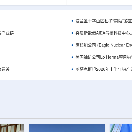
《自然通讯》。随着计算机芯片尺
目旨在提升产能，支持美国海军
功率密度持续提高，器件过热正成
并为公司在核能领域的后续增长
升的重要因素。传统热流测量方法
设施条件。根据公司披露，新设
子器件的多层结构时存在局限，例
尔德帕克里奇路120号，占地约14
波兰圣十字山区铀矿“突破”落空，
热反射法难以区分不同材料层中的
尺。工厂建成后，将整合目前分
红外成像等方法也难以在微小尺度
丹伯里和贝瑟尔三个地点的业务
装产业链
突尼斯欲借AIEA与核科技中
。为解决这一问题...
2027年初投入使用，若最终设计和
鹰核能公司 (Eagle Nuclea
美国铀矿公司Lo Herma项目
平台建设
哈萨克斯坦2026年上半年铀产