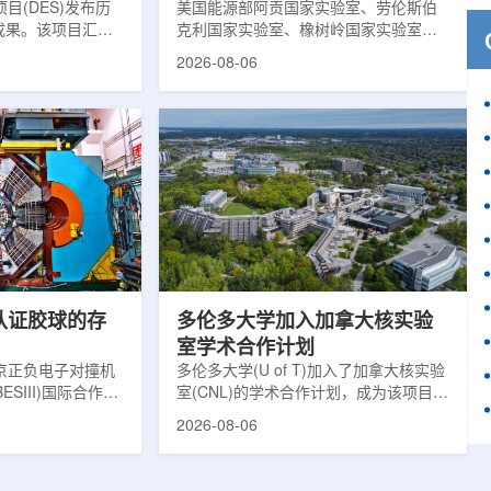
目(DES)发布历
响
美国能源部阿贡国家实验室、劳伦斯伯
成果。该项目汇总
克利国家实验室、橡树岭国家实验室和
2013年至2019
西北大学的研究人员正计划开发材料发
2026-08-06
天文图像，记录了
现云平台，利用基于物理学原理的人工
个星系团以及3000
智能框架，预测微小缺陷如何影响微电
用于研究宇宙加速
子器件的性能和寿命。材料发现云可视
为了实现DES，
化图，这是一个基于物理学原理的人工
极其灵敏的5.7亿
智能框架，它整合了实验数据、模拟和
m，并将其安装在位
高性能计算，用于预测微小缺陷如何影
美国国家科学基金
响微电子器件的性能和寿命。(图片由
文台的布兰科4米望
ChatGPT 提供。)微电子器件广泛用于
r Hahn/费米国家
智能手机、笔记本电脑、安全通信和人
工...
次认证胶球的存
多伦多大学加入加拿大核实验
室学术合作计划
京正负电子对撞机
多伦多大学(U of T)加入了加拿大核实验
ESIII)国际合作组
室(CNL)的学术合作计划，成为该项目中
理大会(ICHEP
的第十家参与机构。这项举措旨在加强
2026-08-06
大会报告的形式宣布：
加拿大的核能人才储备并支持相关研
BESIII实验建立
究。在施瓦茨·赖斯曼创新园区举行了签
整证据链，解开了
约仪式，标志着多伦多大学、加拿大核