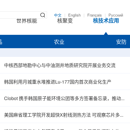
中文
|
English
|
Français
|
Русский
世界核能
核聚变
核技术应用
品
农业
安防
中核西部地勘中心与中油测井地质研究院开展业务交流
韩国利用月城重水堆推进Lu-177国内首次商业化生产
Clobot 携手韩国原子能环境公团等多方签署备忘录，推动放射性废物安全管理多机型机器人示范
美国麻省理工学院开发超快X射线测热方法 可观察芯片多层结构热传递