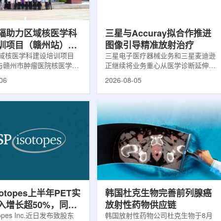
评估。结果显示，晚发性精
司称，随着产能逐步提升，将继续满
，β-淀粉样蛋白阳性...
足靶向α疗法领域对高纯度...
辐助力区域核医学科
三星与Accuray拟合作推进
训项目（赣州站）与
图像引导精准放射治疗
肿瘤医院核医学诊疗
域核医学科建设培训项目
三星电子医疗器械业务和三星麦迪逊
)与赣州市肿瘤医院核医学诊
正继续将业务重心从医学诊断延伸至
建设项目同步启动
建设项目在赣州市肿瘤医院
治疗领域。8月5日，三星HME美国
06
2026-08-05
。中华医学会核医学分会专
公司与美国放射外科公司Accuray宣
中国同辐、原子高科相关代
布签署一份不具约束力的合作意向
展调研交流，江西省内各级
书，双方计划围绕基于容积成像的精
200余名医务人员参会。启
准放射治疗解决方案开展合作探讨。
赣州市肿瘤医院核医学科主
根据意向书，双方拟研究将三星移动
主持。赣州市卫生健康委员
CT扫描仪BodyTom与Accuray机器
傅伟、中华医学会核医学分
人放射外科平台CyberKnife相结合。
员汪静、赣州市肿瘤医院党
该合作方向旨在把高分辨率三维成像
兴伟出席并致辞。汪静表
能力与图像引导机器人放射外科技术
学在肿瘤等重大疾病...
连接起来，使医务人员能够更准确地
确...
sotopes上半年PET实
韩国杜克生物完善前列腺癌
入增长超50%，同位
放射性药物供应链
设施推进商业生产
otopes Inc.近日发布致股东
韩国放射性药物公司杜克生物于8月