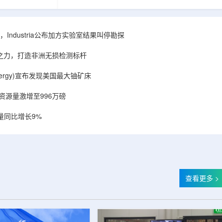
相关关键项目，
回报指数——该指数正是 Global X 铀ETF(NYSE
提供空间和基础
Arca: URA，资管超50亿美元)的跟踪基准，本次
施位于布鲁克菲
随 Solactive 定期再平衡生效。公司联合创始人兼
.1087万平方英
CEO Alessandro Petruzzi 称，这使被动/主题投
Industria公布加方实验室结果叫停勘探
布在康涅狄格州
资者可通过指数直接触达其 SOLO™ 微堆故事，
。该设施预计于
与 Cameco、Kazatomprom、Centrus、Oklo、
心之力，打造非洲无损检测标杆
租户装修工...
NuScale、X-energy、三菱重...
r Energy)宣布发现美国最大铀矿床
铀资源量激增至996万磅
量同比增长9%
查看更多 >