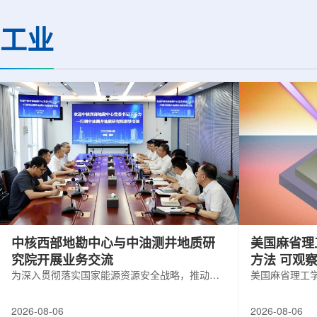
(CMS)设计和建造两台高亮度零度量能
困扰学术界近半个世
器(HL-ZDC)。该项目周期为四年，由堪
谜。该发现不仅为量
工业
萨斯大学物理与天文系教授迈克尔·默里
供了决定性验证，也
和堪萨斯大学杰出教授克里斯托夫·罗永
形态——纯由力构成
共同领导。其中，默里同时担任CMS高
子核由质子和中子组
亮度零度量能器升级项目负责人。...
由夸克组成。夸克之
互...
中核西部地勘中心与中油测井地质研
美国麻省理
究院开展业务交流
方法 可观
为深入贯彻落实国家能源资源安全战略，推动油
美国麻省理工
气测井与铀矿地质勘查技术互融互通，促进跨行
在多层材料中
业科研资源共享与关键技术联合攻关，近日，中
算机芯片等电
2026-08-06
2026-08-06