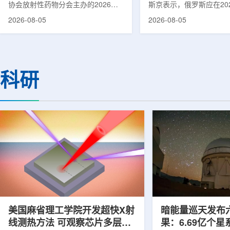
协会放射性药物分会主办的2026年
斯京表示，俄罗斯应在20
集团首席科学家刘蕴韬
放射性药物创新发展大会在山西省太
完成国产核磁共振成像仪
2026-08-05
2026-08-05
原市举行。作为中核集团核技术应用
作。米舒斯京在访问克孜
的核心平台，中国同辐股份有限公司
询诊断中心期间了解了相
(以下简称：中国同辐)在推动核医疗
察中心已安装的磁共振成
科技自立自强与普惠民生方面发挥着
他向俄罗斯卫生部长米哈
压舱石的作用。在大会间隙，中国同
什科询问国产设备研发情
科研
辐党委委员、总工程师、中核集团首
科表示，相关研发工作正
席科学家刘蕴韬接受记者专访时表
家原子能公司推进，并称
示，中国同辐将加快在建医药中心投
将在明年完成。米舒斯京
产运行，加快智慧核医学系统布局，
希望俄罗斯明年能够拥有
持续缩小城乡核医疗资源差距。同
核磁共振成像仪。该设备
时，以...
完...
美国麻省理工学院开发超快X射
暗能量巡天发布
线测热方法 可观察芯片多层结
果：6.69亿个