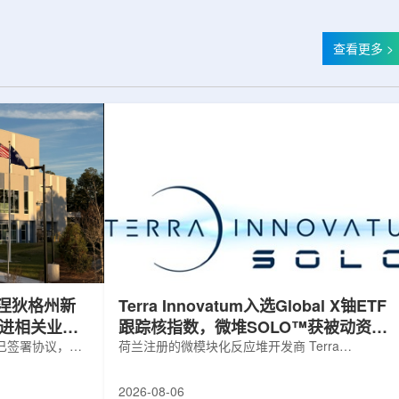
查看更多 >
涅狄格州新
Terra Innovatum入选Global X铀ETF
推进相关业务
跟踪核指数，微堆SOLO™获被动资金
，已签署协议，将
曝光
荷兰注册的微模块化反应堆开发商 Terra
新建一座工厂，
Innovatum Global N.V.(NASDAQ: NKLR)于2026
业务运营。该项
年8月3日开盘起纳入 Solactive 全球铀与核部件总
2026-08-06