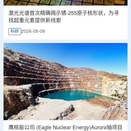
激光光谱首次精确揭示镄-255原子核形状，为寻
找超重元素提供新线索
2026-08-08
科研
鹰核能公司 (Eagle Nuclear Energy)Aurora铀项目