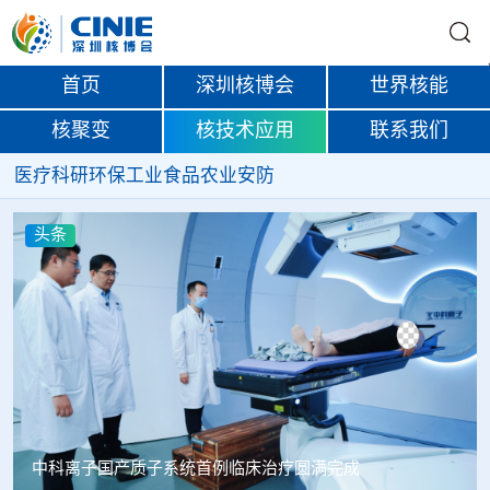
首页
深圳核博会
世界核能
核聚变
核技术应用
联系我们
医疗
科研
环保
工业
食品
农业
安防
头条
中科离子国产质子系统首例临床治疗圆满完成