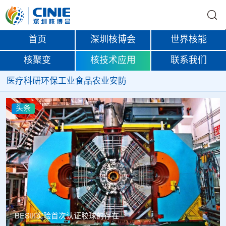
首页
深圳核博会
世界核能
核聚变
核技术应用
联系我们
医疗
科研
环保
工业
食品
农业
安防
头条
Thor Medical从AlphaOne首次交付高纯度钍-228，商业供货
启动