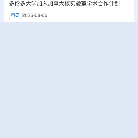
多伦多大学加入加拿大核实验室学术合作计划
2026-08-06
科研
Terra Innovatum入选Global X铀ETF跟踪核指
数，微堆SOLO™获被动资金曝光
2026-08-06
工业