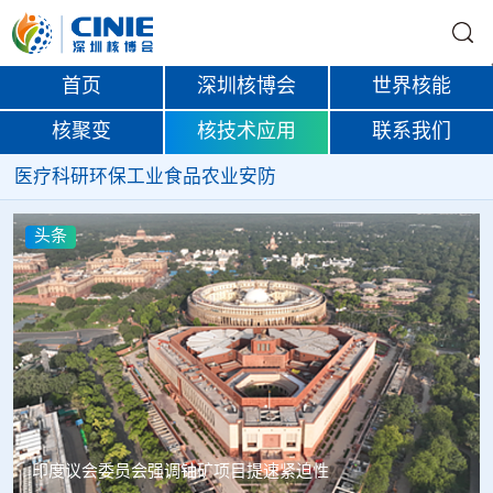
首页
深圳核博会
世界核能
核聚变
核技术应用
联系我们
医疗
科研
环保
工业
食品
农业
安防
头条
中核辐智正式设立 中国同辐持股90%打通核医疗全产业链