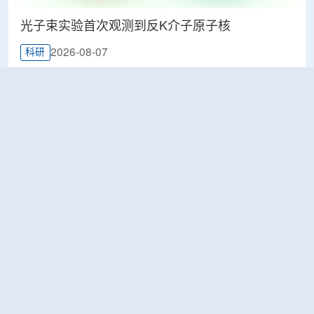
光子束实验首次观测到反K介子原子核
2026-08-07
科研
韩国忠清北道上半年农水产品放射性检测结果达
标