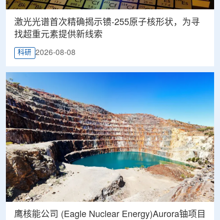
激光光谱首次精确揭示镄-255原子核形状，为寻
找超重元素提供新线索
2026-08-08
科研
鹰核能公司 (Eagle Nuclear Energy)Aurora铀项目