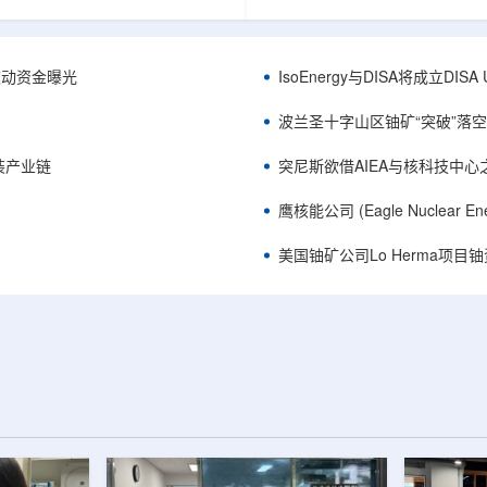
心党委书记王乐力带队赴中油测井
成果已发表于《自然通讯》。随
开展专项技术交流研讨。会上，中
寸不断缩小、功率密度持续提高
究院党委书记万金彬系统介绍了国
为限制性能提升的重要因素。传
套装备、井下探测、岩石物理实
在面对真实电子器件的多层结构
™获被动资金曝光
IsoEnergy与DISA将成立D
解释、深井探测及多源地质数据解
如常用的时域热反射法难以区分
体系，并结合实战案例分享了含油
热传输情况，红外成像等方法也
波兰圣十字山区铀矿“突破”落空，
经验。王乐力介绍了西部中...
上捕捉快速变化。为解决这一问题.
装产业链
突尼斯欲借AIEA与核科技中
鹰核能公司 (Eagle Nuclea
美国铀矿公司Lo Herma项目