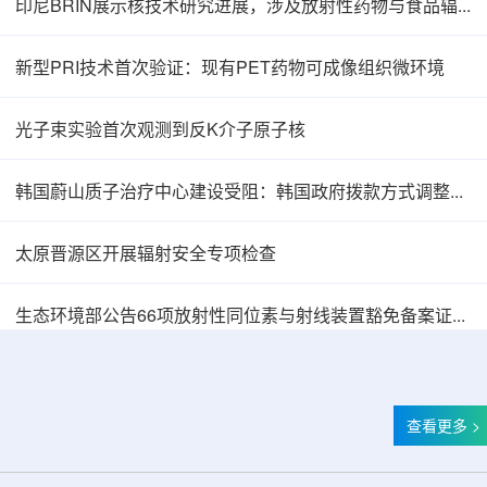
印尼BRIN展示核技术研究进展，涉及放射性药物与食品辐照应用
新型PRI技术首次验证：现有PET药物可成像组织微环境
光子束实验首次观测到反K介子原子核
韩国蔚山质子治疗中心建设受阻：韩国政府拨款方式调整影响项目推进
太原晋源区开展辐射安全专项检查
生态环境部公告66项放射性同位素与射线装置豁免备案证明文件
查看更多 >