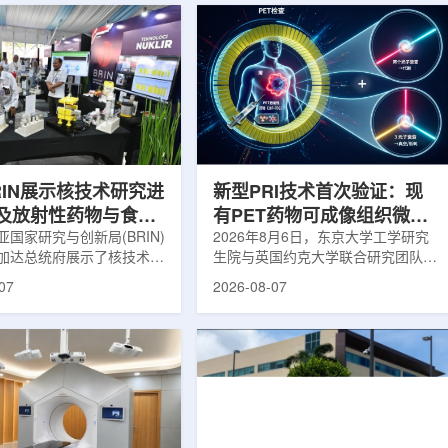
RIN展示核技术研究进
新型PRI技术首次验证：现
及放射性药物与食品
有PET药物可成像组织微环
用
国家研究与创新局(BRIN)
境
2026年8月6日，东京大学工学研究
加达总统府展示了核技术研
生院与英国约克大学联合研究团队宣
BRIN局长阿里夫·萨特里亚
布，已建立一种利用正电子三光子衰
07
2026-08-07
关技术属于和平利用核能范
变的新型几何成像原理，并首次成功
方向不仅包括能源，也覆盖
验证正电子素比率成像(PRI)技术。
康等领域。在健康领域，
该方法可结合现有临床PET显像剂使
正在开发用于核医学的放射性
用，有望为核医学影像提供观察组织
类药物含有放射性物质，可
微环境的新手段。利用正电子-3光子
诊断和治疗。阿里夫表示，
衰变的下一代核医学成像概念图目前
物研发对癌症识别和治疗具
临床PET扫描主要利用正电子双光子
义。在食品领域，BRIN将
湮灭过程显示药物在体内的分布和积