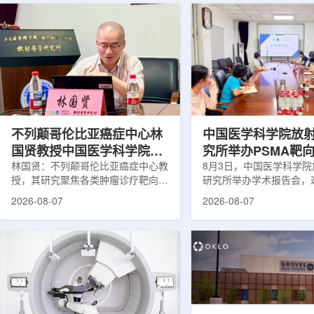
不列颠哥伦比亚癌症中心林
中国医学科学院放
国贤教授中国医学科学院放
究所举办PSMA靶
射医学研究所开展学术交流
林国贤：不列颠哥伦比亚癌症中心教
药物学术报告会
8月3日，中国医学科学
授，其研究聚焦各类肿瘤诊疗靶向放
研究所举办学术报告会，
射性药物开发，迄今已主导/参与发
温哥华不列颠哥伦比亚癌
2026-08-07
2026-08-07
表135余篇同行评议期刊论文，提交
贤教授作题为《用于前列
30余项放射性药物相关专利申请，
治疗的前列腺特异性膜抗
完成自研7款放射性药物的临床转
性药物开发》的学术报告
化，用于多种肿瘤诊疗。报告会上，
取线上线下结合方式举行
林国贤教授基于其团队多年的前沿探
分科研人员和研究生参加
索，系统梳理了针对前列腺癌靶点
授长期从事肿瘤诊疗靶向
PSMA的核药相关研究进展：一是F-
开发研究，已主导或参与发
18标记PSMA靶向PET显像剂的分子
篇同行评议期刊论文，提