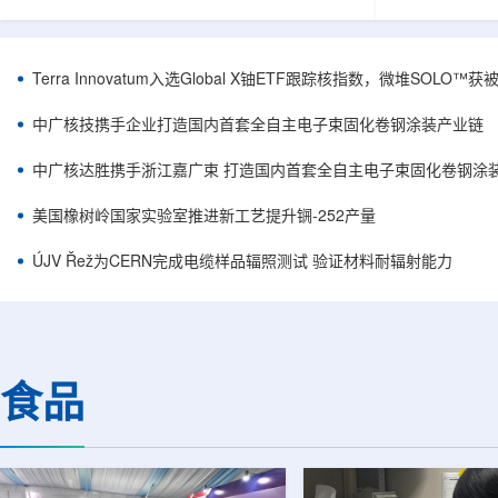
安全和防护管理办法》第五十四条有关规定，现
核西部地勘中
将各省级生态环境主管部门报送的、已获得豁免
地质研究院，
备案证明文件的活动，以及活动中涉及的射线装
油测井地质研
置、放射源或非密封放射性物质予以公告。随公
内油气测井成
Terra Innovatum入选Global X铀ETF跟踪核指数，微堆SOLO
告发布的汇总表共列出66项备案记录，涉及山
验、智能测井
东、天津、上海、河北、四川、甘肃、安徽、河
析等成熟技术
中广核技携手企业打造国内首套全自主电子束固化卷钢涂装产业链
南、辽宁等地相关单位。备案内容涵盖...
气盆地铀矿勘查
中广核达胜携手浙江嘉广束 打造国内首套全自主电子束固化卷钢涂
美国橡树岭国家实验室推进新工艺提升锎-252产量
ÚJV Řež为CERN完成电缆样品辐照测试 验证材料耐辐射能力
食品