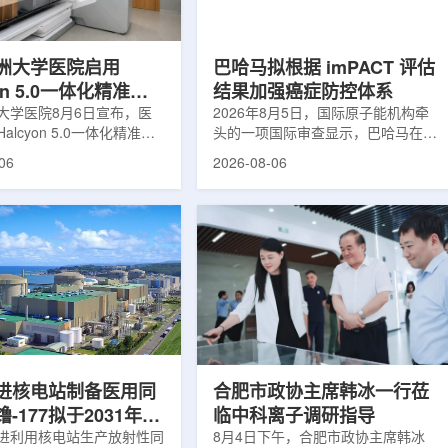
于食品保鲜，重点包括出口
累情况，但对组织缺氧等与疾病恶性
照处理。阿里夫介绍，一些
程度相关的微环境信息捕捉有限。...
.
洲大学医院启用
巴哈马拟根据 imPACT 评估
yon 5.0一体化精准放
结果加强癌症防控体系
方案
大学医院8月6日宣布，医
2026年8月5日，国际原子能机构牵
alcyon 5.0一体化精准放
头的一项国际审查显示，巴哈马在加
决方案，并开始全面用于患
强癌症治疗服务方面具备进一步提升
06
2026-08-06
该系统将高清高速图像采
空间。此次审查为该国改善癌症服务
由度患者位置校正和无标记
协调、缩短诊疗等待时间并提升患者
管理整合到同一治疗流程
治疗效果提出了路线图。巴哈马拿骚
提升图像引导放射治疗的精
玛格丽特公主医院(图片：Pelow
全性。此次实施方案以
Media/Adobe Stock)这项 imPACT
on系统软件5.0版本为基础，集
评估由国际原子能机构、世界卫生组
率锥形束CT成像系统
织/泛美卫生组织和国际癌症研究机
Sight、六自由度患者定位台
构共同开展，应巴哈马卫生与健康部
ic Couch，以及表面引导放
请求进行，重点评估该国癌症防控能
IDENTIFY。亚洲大学医
力和实际需求。6月9日至11日，专
院是韩国首...
家组访...
进核电站制备医用同
合肥市政协主席韩冰一行莅
-177拟于2031年商
临中科离子调研指导
产
进利用核电站生产放射性同
8月4日下午，合肥市政协主席韩冰