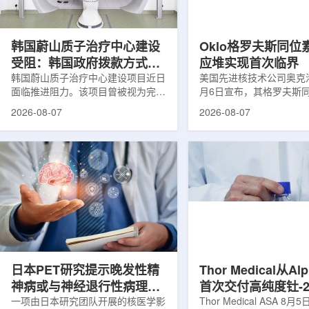
设计与临床优势;二是通过理性优化
放射性药物相关专利申请
分子结构，大幅提高Lu-177标记治
款自研放射性药物的临床
疗性核药的肿瘤靶向性，...
于多...
韩国蔚山质子治疗中心建设
Oklo格罗夫斯同位
受阻：韩国政府拨款方式调
应堆实现首次临界
整影响项目推进
韩国蔚山质子治疗中心建设项目近日
美国先进核技术公司奥克洛(O
面临推进阻力。该项目曾被视为完善
月6日宣布，其格罗夫斯
韩国东南部区域癌症治疗体系的关键
反应堆已在低功率状态下
2026-08-07
2026-08-07
环节，但由于政府医疗财政支持方向
持核链式反应，达到首次
发生变化，单独获得大规模国家拨款
进展距离该项目破土动工
的难度明显上升。据蔚山市8月6日
格罗夫斯同位素试验反应
消息，蔚山市已于去年3月完成质子
片：格罗夫斯)格罗夫斯
治疗中心建设可行性研究及基本规划
反应堆位于美国得克萨斯
制定服务，并开始争取国家拨款。不
特，是美国能源部反应堆
过，韩国保健福祉部回复称，难以单
首个在私人土地上实现临
独为蔚山市提供大型项目资金。此
堆。根据奥克洛介绍，该
前，蔚山市曾计划通过建设质子治疗
发土地起步建设，完成了
中心，构建癌症患者可在区域内完成
工程建设、组件制造或采
手术...
置及...
日本PET研究提示晚发性精
Thor Medical从Al
神病或与神经退行性病理相
首次交付高纯度钍-2
关
一项由日本研究团队开展的核医学影
业供货启动
Thor Medical ASA 8