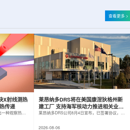
查看更多 >
快X射线测热
莱昂纳多DRS将在美国康涅狄格州新
构热传递
建工厂 支持海军核动力推进相关业务
出一种观察热量
增长
莱昂纳多DRS公司8月4日宣布，已签署协议，将
用于精确测量计
在美国康涅狄格州布鲁克菲尔德新建一座工厂，
变化。相关研究
用于扩大并整合其海军电力系统业务运营。该项
2026-08-06