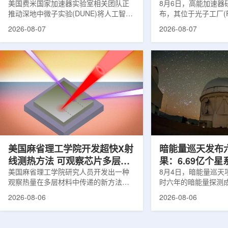
理能力
美国费米国家加速器实验室相关团队正
8月6日，高能加速器研
推动深地中微子实验(DUNE)将人工智能
布，其位于光子工厂(
和机器学习工具融入实验设计、探测器
装置的BL-11A和BL
2026-08-07
2026-08-07
运行与数据分析流程，以提升中微子相
界首个量子多束利用
互作用识别、事件分类和探测器管理能
射线与软X射线两束
力。DUNE位于长基线中微子设施，目
介绍，BL-11A和BL
前已开始安装大型中微子探测器模块的
基础设施网络合作建
结构元件。该实验由近探测器和远探测
联合使用机构及联合
器组成：近探测器位于费米实验室，远
心的同步辐射装置组
探测器设在南达科他州桑福德地下研究
教育基础设施。新光
设施地下约1英里处。两个探测器都将采
于，可在同一实验条
用液氩时间投影室技术，用于记录中微
线和软X射线，完成
子...
观...
美国麻省理工学院开发超快X射
暗能量巡天发布
线测热方法 可观察芯片多层结
果：6.69亿个
构热传递
美国麻省理工学院研究人员开发出一种
束宇宙加速膨胀
8月4日，暗能量巡天项
观察热量在多层材料中传递的新方法，
时六年的暗能量探测
可用于精确测量计算机芯片等电子器件
形成18篇相关论文，基于
2026-08-06
2026-08-06
内部的热流变化。相关研究成果已发表
年间获取的近30万张
于《自然通讯》。随着计算机芯片尺寸
6.69亿个星系、数千
不断缩小、功率密度持续提高，器件过
多颗超新星的信息，