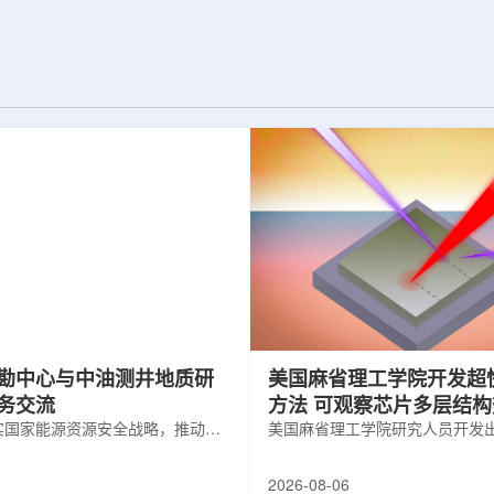
为了实现DES，
化图，这是一个基于物理学原理的人工
极其灵敏的5.7亿
智能框架，它整合了实验数据、模拟和
m，并将其安装在位
高性能计算，用于预测微小缺陷如何影
美国国家科学基金
响微电子器件的性能和寿命。(图片由
文台的布兰科4米望
ChatGPT 提供。)微电子器件广泛用于
r Hahn/费米国家
智能手机、笔记本电脑、安全通信和人
工...
勘中心与中油测井地质研
美国麻省理工学院开发超
务交流
方法 可观察芯片多层结
实国家能源资源安全战略，推动油
美国麻省理工学院研究人员开发
地质勘查技术互融互通，促进跨行
在多层材料中传递的新方法，可
享与关键技术联合攻关，近日，中
算机芯片等电子器件内部的热流
2026-08-06