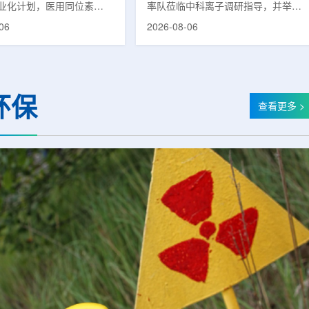
业化计划，医用同位素
率队莅临中科离子调研指导，并举行
(Lu-177)被列为首个商业化目
座谈交流。市人大常委会副主任雍凤
06
2026-08-06
韩国水力与原子能公司表
山，市政协秘书长苏祥、市产投集团
先实现Lu-177商业化生
董事长江鑫、市政协教科卫体委主任
还可能将产品范围扩大至
张晓峰、市工信局副局长郭梅参加。
氚-3和氦-3等同位素。Lu-
中国科学院合肥物质科学研究院副院
当前全球放射性药物市场中应
长宋云涛，中科离子董事长刘璐，总
环保
治疗性放射性同位素，可用
经理陈永华，副总经理丁开忠、李
查看更多 >
癌、神经内分泌肿瘤等疾病
俊、光若怀陪同。韩冰一行详细了解
性药物。此前，韩国所需
中科离子产业布局、经营情况，重点
7完全依赖进口。由于其半衰
围绕核医疗及高端装备关键技术突
.6天，从生产、运输到药物
破、成果转化落地及产业化发展等方
给药...
面开...