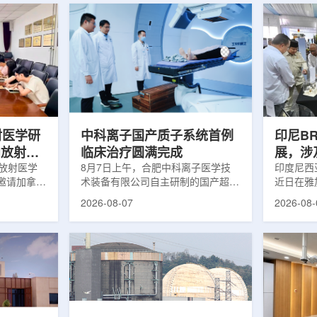
射医学研
中科离子国产质子系统首例
印尼B
向放射性
临床治疗圆满完成
展，涉
院放射医学
8月7日上午，合肥中科离子医学技
辐照应
印度尼西亚
邀请加拿大
术装备有限公司自主研制的国产超导
近日在雅
症中心林国
回旋质子治疗系统，在合肥离子医学
究成果。
2026-08-07
2026-08-
腺癌诊断与
中心完成首例临床试验受试者治疗。
表示，相
原靶向放射
这是国内首台国产超导回旋质子放射
畴，应用
。报告会采
治疗系统的重要突破。本例受试者为
粮食和健
，放射所部
肺癌患者。试验所用的超导质子治疗
BRIN
。林国贤教
系统，搭载中科离子自主研发的
药物。这
放射性药物
SC240超导回旋加速器，具有超大照
用于癌症
表135余
射野、360°全周束流配送能力。治
放射性药
交30余项
疗全程依托多模融合4D图像引导精
有重要意