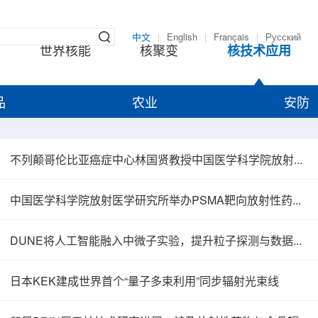
中文
|
English
|
Français
|
Русский
世界核能
核聚变
核技术应用
品
农业
安防
不列颠哥伦比亚癌症中心林国贤教授中国医学科学院放射医学研究所开展学术交流
中国医学科学院放射医学研究所举办PSMA靶向放射性药物学术报告会
DUNE将人工智能融入中微子实验，提升粒子探测与数据处理能力
日本KEK建成世界首个“量子多束利用”同步辐射光束线