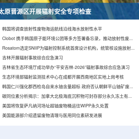
太原晋源区开展辐射安全专项检查
韩国将调查放射性废物海运航线沿线海水放射性水平
Clobot 携手韩国原子能环境公团等多方签署备忘录，推动放射性废物安全管理多机型机器人示范
Rosatom选定SNIIP为辐射控制系统首席设计机构，统管核设施放射仪表标准化与进口替代保障
吉林开展辐射事故综合应急演习
吉林省生态环境厅成功举办“平安吉林-2026”辐射事故综合应急演习
生态环境部辐射监测技术中心在成都开展西南地区实地上岗考核
韩国仁川强化郡西检岛自来水铀含量超标 政府否认朝鲜平山铀矿废水影响
碳同位素分析揭示：加拿大北极海底沉积物可封存部分永久冻土有机碳
美国将恢复萨凡纳河场址超铀废物桶运往WIPP永久处置
美国能源部介绍遗留废物清理与医用同位素研发进展