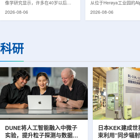
像学研究显示，许多在40岁以后首
从位于Herøya工业园的Al
次出现幻觉、妄想等精神病性症状的
产设施完成首批高纯度钍-22
2026-08-06
2026-08-06
成年人，大脑内存在与阿尔茨海默病
228)客户交付。这是该
及其他神经退行性疾病相关的蛋白异
启动生产后完成的首次客
常沉积。研究纳入37名晚发性精神
标志着AlphaOne进入商
病患者和47名年龄匹配的健康对照
段。Thor Medical首席执
者。研究人员采用淀粉样蛋白PET示
Kurth表示，商业化生产
科研
踪剂^11C-PiB，以及tau蛋白PET示
工业规模制造的开始，首
踪剂^18F-florzolotau，对受试者大
表明公司已完成从产能建
脑中的β-淀粉样蛋白和tau蛋白积累
个工业规模工厂服务客户
情况进行评估。结果显示，晚发性精
司称，随着产能逐步提升
神病患者中，β-淀粉样蛋白阳性...
足靶向α疗法领域对高纯度.
DUNE将人工智能融入中微子
日本KEK建成世
实验，提升粒子探测与数据处
束利用”同步辐