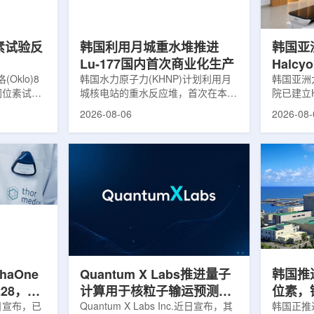
，并完成7
准定位，能实现动态适配、精准治
核技术用
转化，应用
疗。设备运行平稳低噪，治疗控制软
水果的辐
件运...
进口国要..
素试验反
韩国利用月城重水堆推进
韩国亚
Lu-177国内首次商业化生产
Halc
klo)8
韩国水力原子力(KHNP)计划利用月
射治疗
韩国亚洲
同位素试验
城核电站的重水反应堆，首次在本土
院已建立H
实现可控自
生产用于癌症治疗的放射性同位素
射治疗解
2026-08-06
2026-08-
临界。这一
镥-177(Lu-177)。目前韩国完全依赖
者治疗。
不到一年。
进口该原料，这给当地的放射性药物
集、六自
堆设施(图
企业如Cellbion和FutureChem带来
实时运动
低功率试验
了成本压力和供应不稳定因素。行业
中，用于
州洛克哈
内普遍认为国内生产将有助于构建多
准度和安
试点计划下
元化的供应链并缩短运输时间。此次
Halcy
界的反应
计划的首要目标是实现镥-177的商业
成高分辨
设施从未开
化生产，预计在2028年进行试生
Hyper
土建开挖、
产，并在2031年开始全面量产。之
Dynam
购、燃料配
后，韩国水力原子力还将扩大生产范
射治疗系统
围至钴...
院表示，该
phaOne
Quantum X Labs推进量子
韩国推
28，商
计算用于核粒子输运预测模
位素，镥
月5日宣布，已
拟
Quantum X Labs Inc.近日宣布，其
业化生
韩国正推