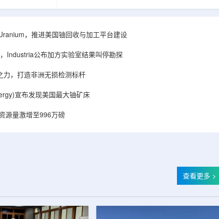
着计算机芯片尺
目旨在提升产能，支持美国海军相关关键项目，
，器件过热正成
并为公司在核能领域的后续增长提供空间和基础
统热流测量方法
设施条件。根据公司披露，新设施位于布鲁克菲
时存在局限，例
尔德帕克里奇路120号，占地约14.1087万平方英
ISA Uranium，推进美国铀回收与加工平台建设
不同材料层中的
尺。工厂建成后，将整合目前分布在康涅狄格州
难以在微小尺度
丹伯里和贝瑟尔三个地点的业务。该设施预计于
Industria公布加方实验室结果叫停勘探
..
2027年初投入使用，若最终设计和租户装修工...
心之力，打造非洲无损检测标杆
r Energy)宣布发现美国最大铀矿床
铀资源量激增至996万磅
查看更多 >