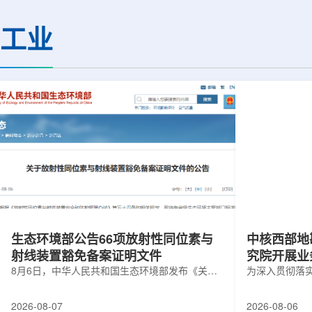
热正成为限制性能提升的重要因素。传
膨胀和宇宙结构演化。
统热流测量方法在面对真实电子器件的
费米实验室制造了一台
工业
多层结构时存在局限，例如常用的时域
像素数字相机DECa
热反射法难以区分不同材料层中的热传
于智利安第斯山脉的
输情况，红外成像等方法也难以在微小
会托洛洛山美洲际天
尺度上捕捉快速变化。为解决这一问
远镜上。(图片由Reida
题...
加速...
生态环境部公告66项放射性同位素与
中核西部地
射线装置豁免备案证明文件
究院开展业
8月6日，中华人民共和国生态环境部发布《关于
为深入贯彻落
放射性同位素与射线装置豁免备案证明文件的公
气测井与铀矿
告》。公告称，根据《放射性同位素与射线装置
业科研资源共
2026-08-07
2026-08-06