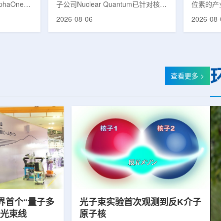
phaOne生
子公司Nuclear Quantum已针对核工
位素的产
8(Th-
业计算模拟中的一项瓶颈提出新方
镥-177
2026-08-06
2026-08-
设施上周宣布
案，尝试将量子计算引入核粒子输运
标产品。
户供货，也
预测，用于支持核医学系统设计等计
示，计划优
业供应阶
算密集型场景。据介绍，传统粒子输
产，后续
行官Jasper
运模拟在核医学系统设计中具有重要
钴-60、
意味着公司
作用，但往往需要大量计算资源，并
177是
批客户交付
伴随较长运行时间，影响研发和优化
用较广的
查看更多 >
设到利用首
效率。Nuclear Quantum此次提出的
于前列腺
的过渡。公
技术，旨在把物理输运模型转化为量
相关放射
，将继续满
子电路，使粒子传播和随机游走动力
Lu-17
..
学能够直接在量子计算框架中表示和
期约为6
模拟。...
制备和患者
界首个“量子多
光子束实验首次观测到反K介子
射光束线
原子核