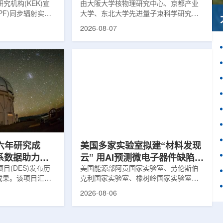
究机构(KEK)宣
由大阪大学核物理研究中心、京都产业
PF)同步辐射实验
大学、东北大学先进量子束科学研究中
-11B光束线已建成世
心、高丽大学、岐阜大学、中国近代物
2026-08-07
光束线，可实现硬X
理研究所、理化学研究所、京都大学、
光束的同步利用。据
台湾中央研究院和加拿大萨斯喀彻温大
-11B由同步辐射学术
学等机构研究人员组成的
设。该网络由大学
LEPS2/Solenoid合作组，首次利用光子
使用、联合研究中
束实验观测到含有反K介子的原子核。这
成，定位为科研和
一成果为确认反K介子原子核的存在提供
束线的主要特点在
了新的实验证据，也为理解高密度核物
件下同时使用硬X射
质和中性子星内部结构提供了重要线
过去需要分别开展的
索。研究团队在日本兵库县大型同步辐
射设施SP...
六年研究成
美国多家实验室拟建“材料发现
星系数据助力约
云” 用AI预测微电子器件缺陷影
目(DES)发布历
响
美国能源部阿贡国家实验室、劳伦斯伯
成果。该项目汇总
克利国家实验室、橡树岭国家实验室和
2013年至2019
西北大学的研究人员正计划开发材料发
2026-08-06
天文图像，记录了
现云平台，利用基于物理学原理的人工
个星系团以及3000
智能框架，预测微小缺陷如何影响微电
用于研究宇宙加速
子器件的性能和寿命。材料发现云可视