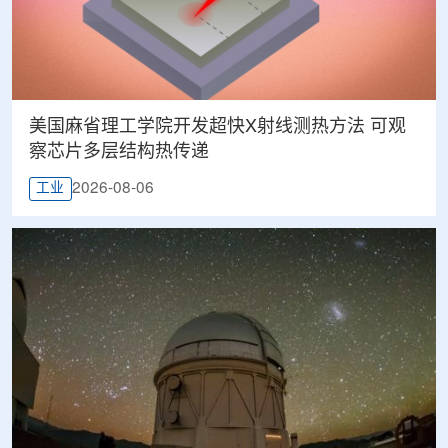
美国麻省理工学院开发超快X射线测热方法 可观
察芯片多层结构热传递
2026-08-06
工业