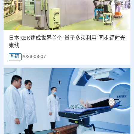
日本KEK建成世界首个“量子多束利用”同步辐射光
束线
2026-08-07
科研