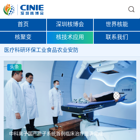
首页
深圳核博会
世界核能
核聚变
核技术应用
联系我们
医疗
科研
环保
工业
食品
农业
安防
头条
韩国忠清北道上半年农水产品放射性检测结果达标