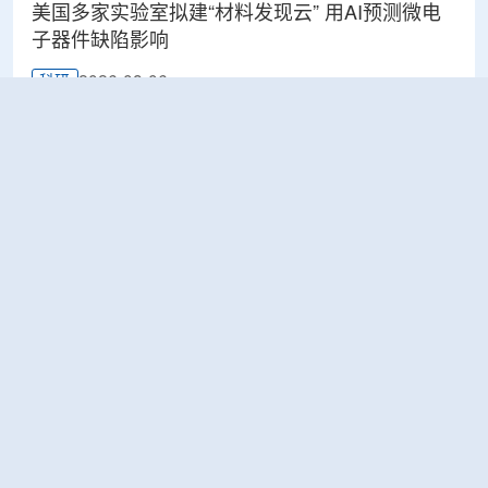
美国多家实验室拟建“材料发现云” 用AI预测微电
子器件缺陷影响
2026-08-06
科研
Rosatom选定SNIIP为辐射控制系统首席设计机
构，统管核设施放射仪表标准化与进口替代保障