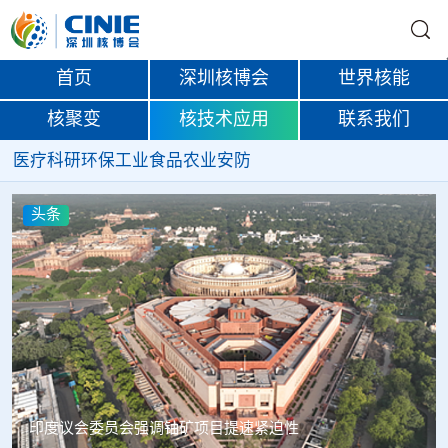
首页
深圳核博会
世界核能
核聚变
核技术应用
联系我们
医疗
科研
环保
工业
食品
农业
安防
头条
速紧迫性
中核辐智正式设立 中国同辐持股90