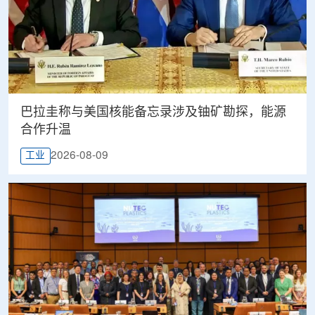
巴拉圭称与美国核能备忘录涉及铀矿勘探，能源
合作升温
2026-08-09
工业