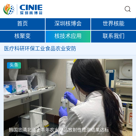
首页
深圳核博会
世界核能
核聚变
核技术应用
联系我们
医疗
科研
环保
工业
食品
农业
安防
头条
Oklo格罗夫斯同位素试验反应堆实现首次临界