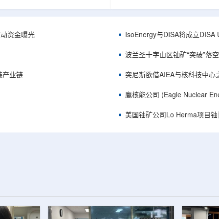
心党委书记王乐力带队赴中油测井
成果已发表于《自然通讯》。随
开展专项技术交流研讨。会上，中
寸不断缩小、功率密度持续提高
究院党委书记万金彬系统介绍了国
为限制性能提升的重要因素。传
套装备、井下探测、岩石物理实
在面对真实电子器件的多层结构
™获被动资金曝光
IsoEnergy与DISA将成立D
解释、深井探测及多源地质数据解
如常用的时域热反射法难以区分
体系，并结合实战案例分享了含油
热传输情况，红外成像等方法也
波兰圣十字山区铀矿“突破”落空，
经验。王乐力介绍了西部中...
上捕捉快速变化。为解决这一问题.
装产业链
突尼斯欲借AIEA与核科技中
鹰核能公司 (Eagle Nuclea
美国铀矿公司Lo Herma项目