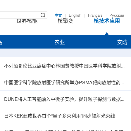
中文
|
English
|
Français
|
Русский
世界核能
核聚变
核技术应用
品
农业
安防
不列颠哥伦比亚癌症中心林国贤教授中国医学科学院放射医学研究所开展学术交流
中国医学科学院放射医学研究所举办PSMA靶向放射性药物学术报告会
DUNE将人工智能融入中微子实验，提升粒子探测与数据处理能力
日本KEK建成世界首个“量子多束利用”同步辐射光束线