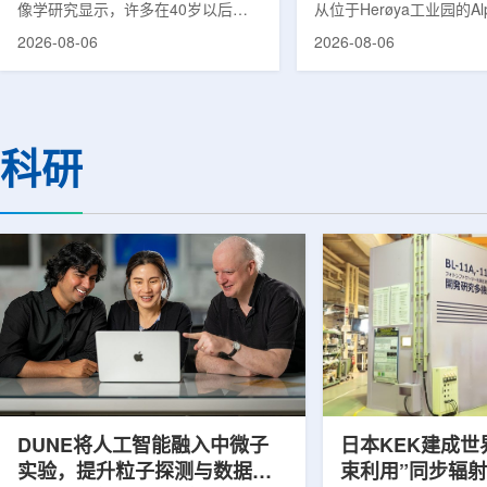
像学研究显示，许多在40岁以后首
从位于Herøya工业园的Al
次出现幻觉、妄想等精神病性症状的
产设施完成首批高纯度钍-22
2026-08-06
2026-08-06
成年人，大脑内存在与阿尔茨海默病
228)客户交付。这是该
及其他神经退行性疾病相关的蛋白异
启动生产后完成的首次客
常沉积。研究纳入37名晚发性精神
标志着AlphaOne进入商
病患者和47名年龄匹配的健康对照
段。Thor Medical首席执
者。研究人员采用淀粉样蛋白PET示
Kurth表示，商业化生产
科研
踪剂^11C-PiB，以及tau蛋白PET示
工业规模制造的开始，首
踪剂^18F-florzolotau，对受试者大
表明公司已完成从产能建
脑中的β-淀粉样蛋白和tau蛋白积累
个工业规模工厂服务客户
情况进行评估。结果显示，晚发性精
司称，随着产能逐步提升
神病患者中，β-淀粉样蛋白阳性...
足靶向α疗法领域对高纯度.
DUNE将人工智能融入中微子
日本KEK建成世
实验，提升粒子探测与数据处
束利用”同步辐