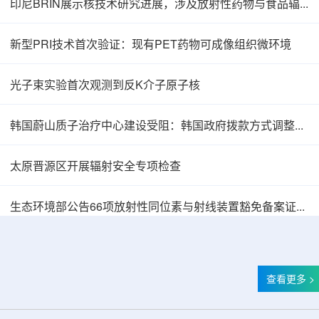
印尼BRIN展示核技术研究进展，涉及放射性药物与食品辐照应用
新型PRI技术首次验证：现有PET药物可成像组织微环境
光子束实验首次观测到反K介子原子核
韩国蔚山质子治疗中心建设受阻：韩国政府拨款方式调整影响项目推进
太原晋源区开展辐射安全专项检查
韩国忠清北道上半年农水产品放射性检测结果达
生态环境部公告66项放射性同位素与射线装置豁免备案证明文件
查看更多 >