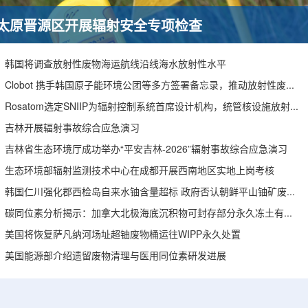
太原晋源区开展辐射安全专项检查
韩国将调查放射性废物海运航线沿线海水放射性水平
Clobot 携手韩国原子能环境公团等多方签署备忘录，推动放射性废物安全管理多机型机器人示范
Rosatom选定SNIIP为辐射控制系统首席设计机构，统管核设施放射仪表标准化与进口替代保障
吉林开展辐射事故综合应急演习
吉林省生态环境厅成功举办“平安吉林-2026”辐射事故综合应急演习
生态环境部辐射监测技术中心在成都开展西南地区实地上岗考核
韩国仁川强化郡西检岛自来水铀含量超标 政府否认朝鲜平山铀矿废水影响
碳同位素分析揭示：加拿大北极海底沉积物可封存部分永久冻土有机碳
美国将恢复萨凡纳河场址超铀废物桶运往WIPP永久处置
美国能源部介绍遗留废物清理与医用同位素研发进展