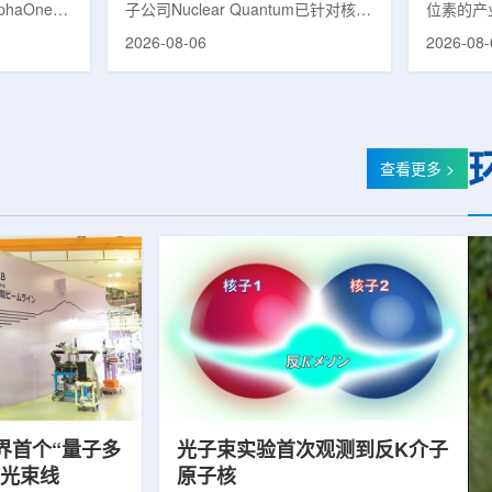
phaOne生
子公司Nuclear Quantum已针对核工
位素的产
8(Th-
业计算模拟中的一项瓶颈提出新方
镥-177
2026-08-06
2026-08-
设施上周宣布
案，尝试将量子计算引入核粒子输运
标产品。
户供货，也
预测，用于支持核医学系统设计等计
示，计划优
业供应阶
算密集型场景。据介绍，传统粒子输
产，后续
行官Jasper
运模拟在核医学系统设计中具有重要
钴-60、
意味着公司
作用，但往往需要大量计算资源，并
177是
批客户交付
伴随较长运行时间，影响研发和优化
用较广的
查看更多 >
设到利用首
效率。Nuclear Quantum此次提出的
于前列腺
的过渡。公
技术，旨在把物理输运模型转化为量
相关放射
，将继续满
子电路，使粒子传播和随机游走动力
Lu-17
..
学能够直接在量子计算框架中表示和
期约为6
模拟。...
制备和患者
界首个“量子多
光子束实验首次观测到反K介子
射光束线
原子核