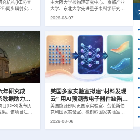
究机构(KEK)宣
由大阪大学核物理研究中心、京都产业
PF)同步辐射实验
大学、东北大学先进量子束科学研究中
-11B光束线已建成世
心、高丽大学、岐阜大学、中国近代物
2026-08-07
光束线，可实现硬X
理研究所、理化学研究所、京都大学、
光束的同步利用。据
台湾中央研究院和加拿大萨斯喀彻温大
-11B由同步辐射学术
学等机构研究人员组成的
设。该网络由大学
LEPS2/Solenoid合作组，首次利用光子
使用、联合研究中
束实验观测到含有反K介子的原子核。这
成，定位为科研和
一成果为确认反K介子原子核的存在提供
束线的主要特点在
了新的实验证据，也为理解高密度核物
件下同时使用硬X射
质和中性子星内部结构提供了重要线
过去需要分别开展的
索。研究团队在日本兵库县大型同步辐
射设施SP...
六年研究成
美国多家实验室拟建“材料发现
星系数据助力约
云” 用AI预测微电子器件缺陷影
目(DES)发布历
响
美国能源部阿贡国家实验室、劳伦斯伯
成果。该项目汇总
克利国家实验室、橡树岭国家实验室和
2013年至2019
西北大学的研究人员正计划开发材料发
2026-08-06
天文图像，记录了
现云平台，利用基于物理学原理的人工
个星系团以及3000
智能框架，预测微小缺陷如何影响微电
用于研究宇宙加速
子器件的性能和寿命。材料发现云可视