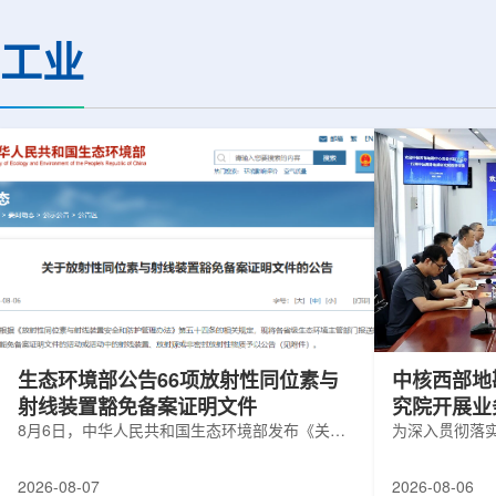
热正成为限制性能提升的重要因素。传
膨胀和宇宙结构演化。
统热流测量方法在面对真实电子器件的
费米实验室制造了一台
工业
多层结构时存在局限，例如常用的时域
像素数字相机DECa
热反射法难以区分不同材料层中的热传
于智利安第斯山脉的
输情况，红外成像等方法也难以在微小
会托洛洛山美洲际天
尺度上捕捉快速变化。为解决这一问
远镜上。(图片由Reida
题...
加速...
生态环境部公告66项放射性同位素与
中核西部地
射线装置豁免备案证明文件
究院开展业
8月6日，中华人民共和国生态环境部发布《关于
为深入贯彻落
放射性同位素与射线装置豁免备案证明文件的公
气测井与铀矿
告》。公告称，根据《放射性同位素与射线装置
业科研资源共
2026-08-07
2026-08-06