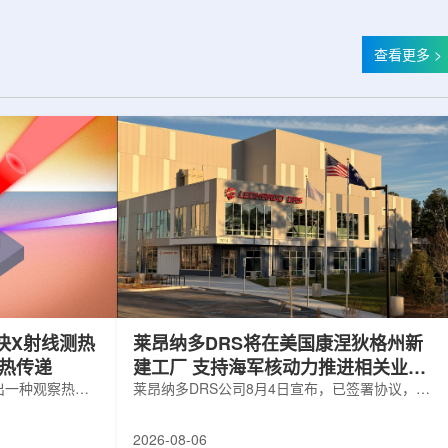
查看更多 >
快X射线测热
莱昂纳多DRS将在美国康涅狄格州新
构热传递
建工厂 支持海军核动力推进相关业务
出一种观察热量
增长
莱昂纳多DRS公司8月4日宣布，已签署协议，将
用于精确测量计
在美国康涅狄格州布鲁克菲尔德新建一座工厂，
变化。相关研究
用于扩大并整合其海军电力系统业务运营。该项
2026-08-06