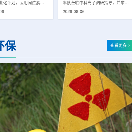
业化计划，医用同位素
率队莅临中科离子调研指导，并举行
(Lu-177)被列为首个商业化目
座谈交流。市人大常委会副主任雍凤
06
2026-08-06
韩国水力与原子能公司表
山，市政协秘书长苏祥、市产投集团
先实现Lu-177商业化生
董事长江鑫、市政协教科卫体委主任
还可能将产品范围扩大至
张晓峰、市工信局副局长郭梅参加。
氚-3和氦-3等同位素。Lu-
中国科学院合肥物质科学研究院副院
当前全球放射性药物市场中应
长宋云涛，中科离子董事长刘璐，总
环保
治疗性放射性同位素，可用
经理陈永华，副总经理丁开忠、李
查看更多 >
癌、神经内分泌肿瘤等疾病
俊、光若怀陪同。韩冰一行详细了解
性药物。此前，韩国所需
中科离子产业布局、经营情况，重点
7完全依赖进口。由于其半衰
围绕核医疗及高端装备关键技术突
.6天，从生产、运输到药物
破、成果转化落地及产业化发展等方
给药...
面开...