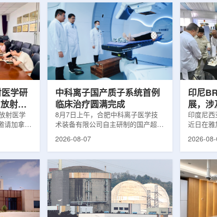
射医学研
中科离子国产质子系统首例
印尼B
向放射性
临床治疗圆满完成
展，涉
院放射医学
8月7日上午，合肥中科离子医学技
辐照应
印度尼西亚
邀请加拿大
术装备有限公司自主研制的国产超导
近日在雅
症中心林国
回旋质子治疗系统，在合肥离子医学
究成果。
2026-08-07
2026-08-
腺癌诊断与
中心完成首例临床试验受试者治疗。
表示，相
原靶向放射
这是国内首台国产超导回旋质子放射
畴，应用
。报告会采
治疗系统的重要突破。本例受试者为
粮食和健
，放射所部
肺癌患者。试验所用的超导质子治疗
BRIN
。林国贤教
系统，搭载中科离子自主研发的
药物。这
放射性药物
SC240超导回旋加速器，具有超大照
用于癌症
表135余
射野、360°全周束流配送能力。治
放射性药
交30余项
疗全程依托多模融合4D图像引导精
有重要意