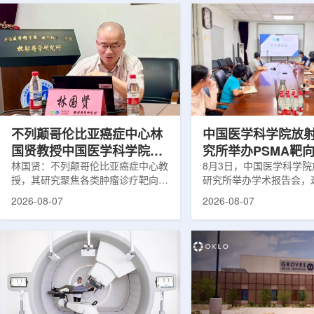
不列颠哥伦比亚癌症中心林
中国医学科学院放
国贤教授中国医学科学院放
究所举办PSMA靶
射医学研究所开展学术交流
林国贤：不列颠哥伦比亚癌症中心教
药物学术报告会
8月3日，中国医学科学
授，其研究聚焦各类肿瘤诊疗靶向放
研究所举办学术报告会，
射性药物开发，迄今已主导/参与发
温哥华不列颠哥伦比亚癌
2026-08-07
2026-08-07
表135余篇同行评议期刊论文，提交
贤教授作题为《用于前列
30余项放射性药物相关专利申请，
治疗的前列腺特异性膜抗
完成自研7款放射性药物的临床转
性药物开发》的学术报告
化，用于多种肿瘤诊疗。报告会上，
取线上线下结合方式举行
林国贤教授基于其团队多年的前沿探
分科研人员和研究生参加
索，系统梳理了针对前列腺癌靶点
授长期从事肿瘤诊疗靶向
PSMA的核药相关研究进展：一是F-
开发研究，已主导或参与发
18标记PSMA靶向PET显像剂的分子
篇同行评议期刊论文，提