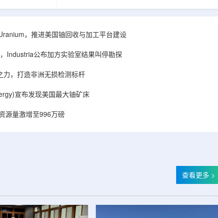
着计算机芯片尺
目旨在提升产能，支持美国海军相关关键项目，
，器件过热正成
并为公司在核能领域的后续增长提供空间和基础
统热流测量方法
设施条件。根据公司披露，新设施位于布鲁克菲
时存在局限，例
尔德帕克里奇路120号，占地约14.1087万平方英
ISA Uranium，推进美国铀回收与加工平台建设
不同材料层中的
尺。工厂建成后，将整合目前分布在康涅狄格州
难以在微小尺度
丹伯里和贝瑟尔三个地点的业务。该设施预计于
Industria公布加方实验室结果叫停勘探
..
2027年初投入使用，若最终设计和租户装修工...
心之力，打造非洲无损检测标杆
r Energy)宣布发现美国最大铀矿床
铀资源量激增至996万磅
查看更多 >