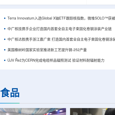
安全和防护管理办法》第五十四条有关规定，现
核西部地勘中
将各省级生态环境主管部门报送的、已获得豁免
地质研究院，
备案证明文件的活动，以及活动中涉及的射线装
油测井地质研
置、放射源或非密封放射性物质予以公告。随公
内油气测井成
Terra Innovatum入选Global X铀ETF跟踪核指数，微堆SOLO
告发布的汇总表共列出66项备案记录，涉及山
验、智能测井
东、天津、上海、河北、四川、甘肃、安徽、河
析等成熟技术
中广核技携手企业打造国内首套全自主电子束固化卷钢涂装产业链
南、辽宁等地相关单位。备案内容涵盖...
气盆地铀矿勘查
中广核达胜携手浙江嘉广束 打造国内首套全自主电子束固化卷钢涂
美国橡树岭国家实验室推进新工艺提升锎-252产量
ÚJV Řež为CERN完成电缆样品辐照测试 验证材料耐辐射能力
食品