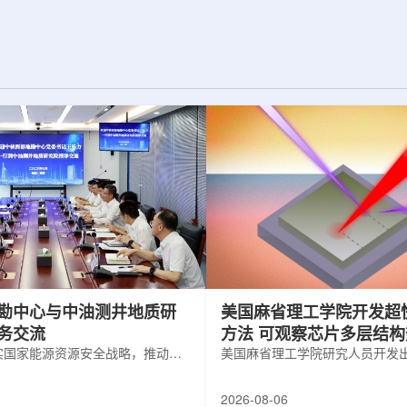
为了实现DES，
化图，这是一个基于物理学原理的人工
极其灵敏的5.7亿
智能框架，它整合了实验数据、模拟和
m，并将其安装在位
高性能计算，用于预测微小缺陷如何影
美国国家科学基金
响微电子器件的性能和寿命。(图片由
文台的布兰科4米望
ChatGPT 提供。)微电子器件广泛用于
r Hahn/费米国家
智能手机、笔记本电脑、安全通信和人
工...
勘中心与中油测井地质研
美国麻省理工学院开发超
务交流
方法 可观察芯片多层结
实国家能源资源安全战略，推动油
美国麻省理工学院研究人员开发
地质勘查技术互融互通，促进跨行
在多层材料中传递的新方法，可
享与关键技术联合攻关，近日，中
算机芯片等电子器件内部的热流
2026-08-06