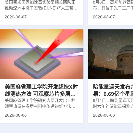
理能力
美国费米国家加速器实验室相关团队正
8月6日，高能加速器研
推动深地中微子实验(DUNE)将人工智能
布，其位于光子工厂(
和机器学习工具融入实验设计、探测器
装置的BL-11A和BL
2026-08-07
2026-08-07
运行与数据分析流程，以提升中微子相
界首个量子多束利用
互作用识别、事件分类和探测器管理能
射线与软X射线两束
力。DUNE位于长基线中微子设施，目
介绍，BL-11A和BL
前已开始安装大型中微子探测器模块的
基础设施网络合作建
结构元件。该实验由近探测器和远探测
联合使用机构及联合
器组成：近探测器位于费米实验室，远
心的同步辐射装置组
探测器设在南达科他州桑福德地下研究
教育基础设施。新光
设施地下约1英里处。两个探测器都将采
于，可在同一实验条
用液氩时间投影室技术，用于记录中微
线和软X射线，完成
子...
观...
美国麻省理工学院开发超快X射
暗能量巡天发布
线测热方法 可观察芯片多层结
果：6.69亿个
构热传递
美国麻省理工学院研究人员开发出一种
束宇宙加速膨胀
8月4日，暗能量巡天项
观察热量在多层材料中传递的新方法，
时六年的暗能量探测
可用于精确测量计算机芯片等电子器件
形成18篇相关论文，基于
2026-08-06
2026-08-06
内部的热流变化。相关研究成果已发表
年间获取的近30万张
于《自然通讯》。随着计算机芯片尺寸
6.69亿个星系、数千
不断缩小、功率密度持续提高，器件过
多颗超新星的信息，