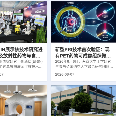
RIN展示核技术研究进
新型PRI技术首次验证：现
及放射性药物与食品
有PET药物可成像组织微环
用
国家研究与创新局(BRIN)
境
2026年8月6日，东京大学工学研究
加达总统府展示了核技术研
生院与英国约克大学联合研究团队宣
BRIN局长阿里夫·萨特里亚
布，已建立一种利用正电子三光子衰
07
2026-08-07
关技术属于和平利用核能范
变的新型几何成像原理，并首次成功
方向不仅包括能源，也覆盖
验证正电子素比率成像(PRI)技术。
康等领域。在健康领域，
该方法可结合现有临床PET显像剂使
正在开发用于核医学的放射性
用，有望为核医学影像提供观察组织
类药物含有放射性物质，可
微环境的新手段。利用正电子-3光子
诊断和治疗。阿里夫表示，
衰变的下一代核医学成像概念图目前
物研发对癌症识别和治疗具
临床PET扫描主要利用正电子双光子
义。在食品领域，BRIN将
湮灭过程显示药物在体内的分布和积