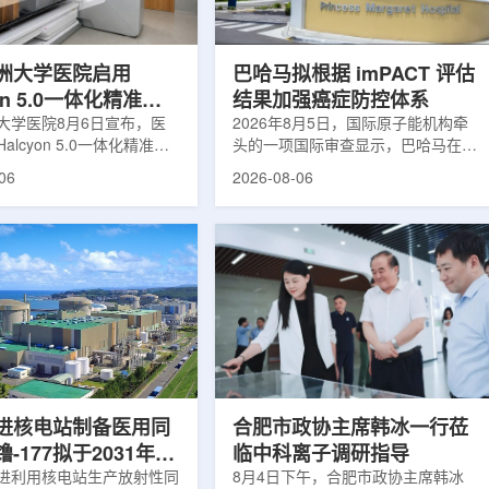
于食品保鲜，重点包括出口
累情况，但对组织缺氧等与疾病恶性
照处理。阿里夫介绍，一些
程度相关的微环境信息捕捉有限。...
.
洲大学医院启用
巴哈马拟根据 imPACT 评估
yon 5.0一体化精准放
结果加强癌症防控体系
方案
大学医院8月6日宣布，医
2026年8月5日，国际原子能机构牵
alcyon 5.0一体化精准放
头的一项国际审查显示，巴哈马在加
决方案，并开始全面用于患
强癌症治疗服务方面具备进一步提升
06
2026-08-06
该系统将高清高速图像采
空间。此次审查为该国改善癌症服务
由度患者位置校正和无标记
协调、缩短诊疗等待时间并提升患者
管理整合到同一治疗流程
治疗效果提出了路线图。巴哈马拿骚
提升图像引导放射治疗的精
玛格丽特公主医院(图片：Pelow
全性。此次实施方案以
Media/Adobe Stock)这项 imPACT
on系统软件5.0版本为基础，集
评估由国际原子能机构、世界卫生组
率锥形束CT成像系统
织/泛美卫生组织和国际癌症研究机
Sight、六自由度患者定位台
构共同开展，应巴哈马卫生与健康部
ic Couch，以及表面引导放
请求进行，重点评估该国癌症防控能
IDENTIFY。亚洲大学医
力和实际需求。6月9日至11日，专
院是韩国首...
家组访...
进核电站制备医用同
合肥市政协主席韩冰一行莅
-177拟于2031年商
临中科离子调研指导
产
进利用核电站生产放射性同
8月4日下午，合肥市政协主席韩冰