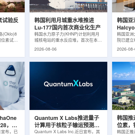
，并完成7
准定位，能实现动态适配、精准治
核技术用
转化，应用
疗。设备运行平稳低噪，治疗控制软
水果的辐
件运...
进口国要..
素试验反
韩国利用月城重水堆推进
韩国亚
Lu-177国内首次商业化生产
Halc
klo)8
韩国水力原子力(KHNP)计划利用月
射治疗
韩国亚洲
同位素试验
城核电站的重水反应堆，首次在本土
院已建立H
实现可控自
生产用于癌症治疗的放射性同位素
射治疗解
2026-08-06
2026-08-
临界。这一
镥-177(Lu-177)。目前韩国完全依赖
者治疗。
不到一年。
进口该原料，这给当地的放射性药物
集、六自
堆设施(图
企业如Cellbion和FutureChem带来
实时运动
低功率试验
了成本压力和供应不稳定因素。行业
中，用于
州洛克哈
内普遍认为国内生产将有助于构建多
准度和安
试点计划下
元化的供应链并缩短运输时间。此次
Halcy
界的反应
计划的首要目标是实现镥-177的商业
成高分辨
设施从未开
化生产，预计在2028年进行试生
Hyper
土建开挖、
产，并在2031年开始全面量产。之
Dynam
购、燃料配
后，韩国水力原子力还将扩大生产范
射治疗系统
围至钴...
院表示，该
phaOne
Quantum X Labs推进量子
韩国推
28，商
计算用于核粒子输运预测模
位素，镥
月5日宣布，已
拟
Quantum X Labs Inc.近日宣布，其
业化生
韩国正推