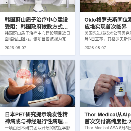
设计与临床优势;二是通过理性优化
放射性药物相关专利申请
分子结构，大幅提高Lu-177标记治
款自研放射性药物的临床
疗性核药的肿瘤靶向性，...
于多...
韩国蔚山质子治疗中心建设
Oklo格罗夫斯同位
受阻：韩国政府拨款方式调
应堆实现首次临界
整影响项目推进
韩国蔚山质子治疗中心建设项目近日
美国先进核技术公司奥克洛(O
面临推进阻力。该项目曾被视为完善
月6日宣布，其格罗夫斯
韩国东南部区域癌症治疗体系的关键
反应堆已在低功率状态下
2026-08-07
2026-08-07
环节，但由于政府医疗财政支持方向
持核链式反应，达到首次
发生变化，单独获得大规模国家拨款
进展距离该项目破土动工
的难度明显上升。据蔚山市8月6日
格罗夫斯同位素试验反应
消息，蔚山市已于去年3月完成质子
片：格罗夫斯)格罗夫斯
治疗中心建设可行性研究及基本规划
反应堆位于美国得克萨斯
制定服务，并开始争取国家拨款。不
特，是美国能源部反应堆
过，韩国保健福祉部回复称，难以单
首个在私人土地上实现临
独为蔚山市提供大型项目资金。此
堆。根据奥克洛介绍，该
前，蔚山市曾计划通过建设质子治疗
发土地起步建设，完成了
中心，构建癌症患者可在区域内完成
工程建设、组件制造或采
手术...
置及...
日本PET研究提示晚发性精
Thor Medical从Al
神病或与神经退行性病理相
首次交付高纯度钍-2
关
一项由日本研究团队开展的核医学影
业供货启动
Thor Medical ASA 8