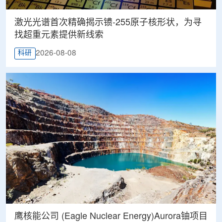
激光光谱首次精确揭示镄-255原子核形状，为寻
找超重元素提供新线索
2026-08-08
科研
鹰核能公司 (Eagle Nuclear Energy)Aurora铀项目