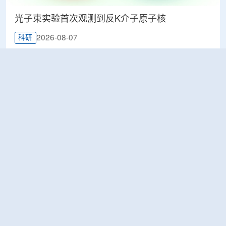
光子束实验首次观测到反K介子原子核
2026-08-07
科研
韩国忠清北道上半年农水产品放射性检测结果达
标