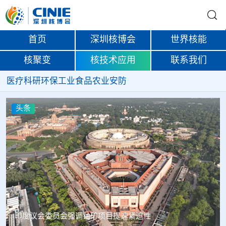
首页
深圳核博会
世界核能
核聚变
核技术应用
联系我们
医疗
科研
环保
工业
食品
农业
安防
头条
中核辐智正式设立 中国同辐持股90%打通核医疗全产