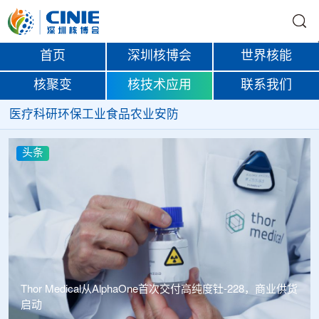
首页
深圳核博会
世界核能
核聚变
核技术应用
联系我们
医疗
科研
环保
工业
食品
农业
安防
头条
Thor Medical从AlphaOne首次交付高纯度钍-228，商业供货
启动