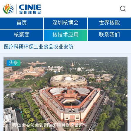
首页
深圳核博会
世界核能
核聚变
核技术应用
联系我们
医疗
科研
环保
工业
食品
农业
安防
头条
中核辐智正式设立 中国同辐持股90%打通核医疗全产业链