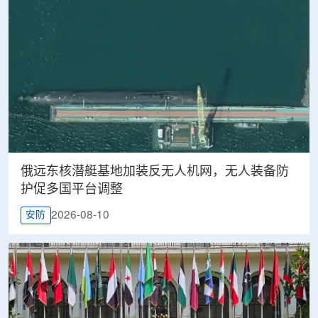
俄远东核潜艇基地加装反无人机网，无人装备防
护促多国平台调整
2026-08-10
安防