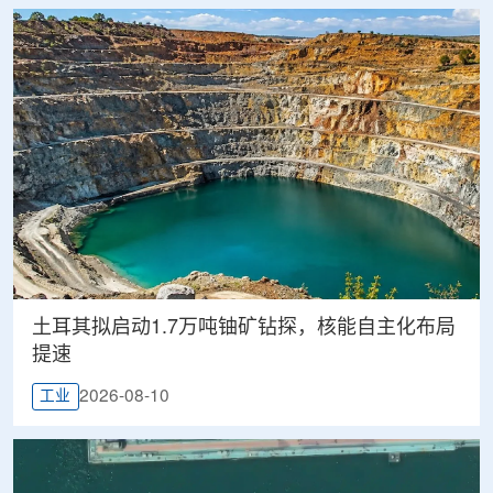
土耳其拟启动1.7万吨铀矿钻探，核能自主化布局
提速
2026-08-10
工业