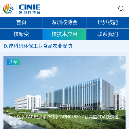
首页
深圳核博会
世界核能
核聚变
核技术应用
联系我们
医疗
科研
环保
工业
食品
农业
安防
头条
远大医药FAP靶点诊断核药GPN01530-2获美国FDA快速通
道资格