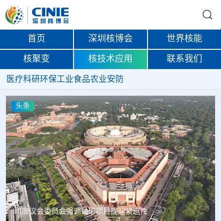
首页
深圳核博会
世界核能
核聚变
核技术应用
联系我们
医疗
科研
环保
工业
食品
农业
安防
头条
中核辐智正式设立 中国同辐持股90%打通核医疗全产业链