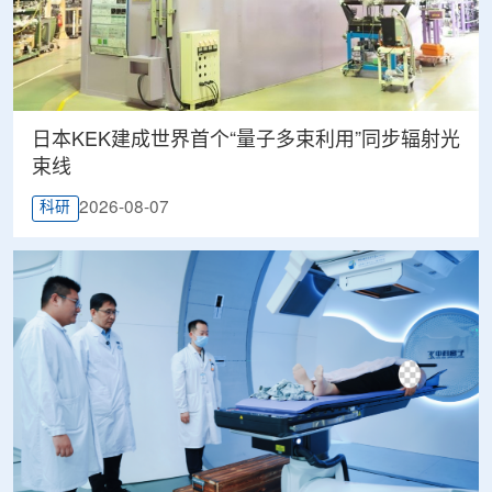
日本KEK建成世界首个“量子多束利用”同步辐射光
束线
2026-08-07
科研