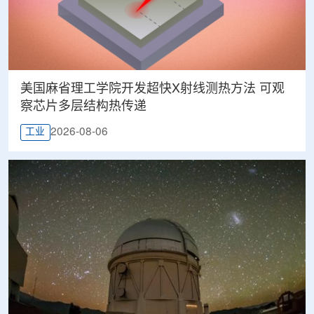
美国麻省理工学院开发超快X射线测热方法 可观
察芯片多层结构热传递
2026-08-06
工业