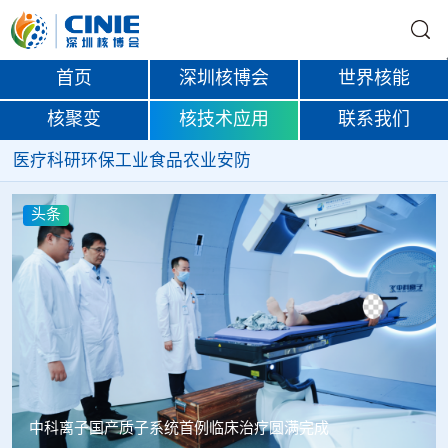
首页
深圳核博会
世界核能
核聚变
核技术应用
联系我们
医疗
科研
环保
工业
食品
农业
安防
头条
韩国忠清北道上半年农水产品放射性检测结果达标