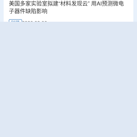
美国多家实验室拟建“材料发现云” 用AI预测微电
子器件缺陷影响
2026-08-06
科研
Rosatom选定SNIIP为辐射控制系统首席设计机
构，统管核设施放射仪表标准化与进口替代保障