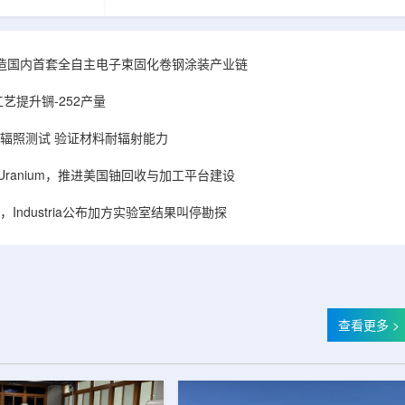
hhattisgarh新
安全和防护管理办法》第五十四条有关规定，现
为该时间表偏晚
将各省级生态环境主管部门报送的、已获得豁免
采矿集群若延期
备案证明文件的活动，以及活动中涉及的射线装
PHWR机组约
置、放射源或非密封放射性物质予以公告。随公
造国内首套全自主电子束固化卷钢涂装产业链
CIL仅能满足约
告发布的汇总表共列出66项备案记录，涉及山
应降低进口依
东、天津、上海、河北、四川、甘肃、安徽、河
艺提升锎-252产量
组建合资企业参股
南、辽宁等地相关单位。备案内容涵盖...
样品辐照测试 验证材料耐辐射能力
ISA Uranium，推进美国铀回收与加工平台建设
Industria公布加方实验室结果叫停勘探
查看更多 >