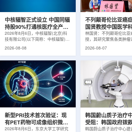
在肿瘤退缩、患者体重变化等情况
者和护理人员而言存在理
下，既往影像可能难以完全反映治疗
度。雷莫·乔治博士LifeNuc
当天的实际...
UAB...
中核辐智正式设立 中国同辐
不列颠哥伦比亚癌
持股90%打通核医疗全产业
国贤教授中国医学
链
2026年8月6日，中核辐智(北京)科
射医学研究所开展
林国贤：不列颠哥伦比亚
技有限公司(以下简称：中核辐智)正
授，其研究聚焦各类肿瘤
式设立。公司由中国同辐股份有限公
射性药物开发，迄今已主
2026-08-08
2026-08-07
司(以下简称：中国同辐)与中核(浙
表135余篇同行评议期刊
江)科创有限公司(以下简称：中核浙
30余项放射性药物相关
创)共同出资组建，中国同辐持股
完成自研7款放射性药物
90%，中核浙创持股10%。中核辐智
化，用于多种肿瘤诊疗。
将承接中国同辐核医学发展中心业
林国贤教授基于其团队多
务，锚定智慧核医疗赛道深耕布局。
索，系统梳理了针对前列
公司以智慧核医学物联系统为核心载
PSMA的核药相关研究进
体，打通核医疗全产业链条，构建智
18标记PSMA靶向PET
慧核医学系统+核药+装备+服务协同
设计与临床优势;二是通
发展模式，推动业务从单一产品供给
分子结构，大幅提高Lu-1
向全价值链整合...
疗性核药的肿瘤靶向性，..
新型PRI技术首次验证：现
韩国蔚山质子治疗
有PET药物可成像组织微环
受阻：韩国政府拨
境
2026年8月6日，东京大学工学研究
整影响项目推进
韩国蔚山质子治疗中心建