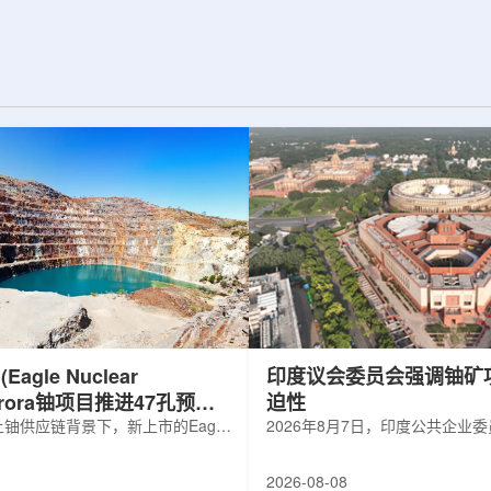
d合作组，首次利用光子
热正成为限制性能提升的重要因素。传
K介子的原子核。这
统热流测量方法在面对真实电子器件的
子原子核的存在提供
多层结构时存在局限，例如常用的时域
为理解高密度核物
热反射法难以区分不同材料层中的热传
构提供了重要线
输情况，红外成像等方法也难以在微小
兵库县大型同步辐
尺度上捕捉快速变化。为解决这一问
题...
agle Nuclear
印度议会委员会强调铀矿
Aurora铀项目推进47孔预可
迫性
铀供应链背景下，新上市的Eagle
2026年8月7日，印度公共企业
ergy Corp.凭借其号称全美最大常规
扩能进展的报告中指出，印度铀
indicated铀矿藏进入行业视野。其旗
需加速。DAE承诺UCIL到203
2026-08-08