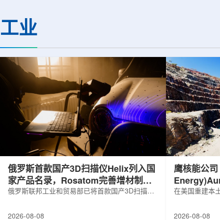
基础设施网络合作建设。该网络由大学
LEPS2/Solenoi
联合使用机构及联合使用、联合研究中
束实验观测到含有反
工业
心的同步辐射装置组成，定位为科研和
一成果为确认反K介
教育基础设施。新光束线的主要特点在
了新的实验证据，也
于，可在同一实验条件下同时使用硬X射
质和中性子星内部结
线和软X射线，完成过去需要分别开展的
索。研究团队在日本
观...
射设施SP...
俄罗斯首款国产3D扫描仪Helix列入国
鹰核能公司 (E
家产品名录，Rosatom完善增材制造
Energy)
技术链
俄罗斯联邦工业和贸易部已将首款国产3D扫描仪
研钻探
在美国重建本土
RangeVision Helix列入俄罗斯电子产品统一注册
Nuclear En
名录，以及经确认的俄罗斯制造工业产品名录。
measured+
2026-08-08
2026-08-08