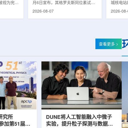
被视为完善
月6日宣布，其格罗夫斯同位素试验
城核电站
体系的关键
反应堆已在低功率状态下实现可控自
生产用于
2026-08-07
2026-08-
政支持方向
持核链式反应，达到首次临界。这一
镥-177
模国家拨款
进展距离该项目破土动工不到一年。
进口该原
市8月6日
格罗夫斯同位素试验反应堆设施(图
企业如Cel
月完成质子
片：格罗夫斯)格罗夫斯低功率试验
了成本压
及基本规划
反应堆位于美国得克萨斯州洛克哈
内普遍认
家拨款。不
特，是美国能源部反应堆试点计划下
元化的供
查看更多 >
称，难以单
首个在私人土地上实现临界的反应
计划的首
资金。此
堆。根据奥克洛介绍，该设施从未开
化生产，
设质子治疗
发土地起步建设，完成了土建开挖、
产，并在
区域内完成
工程建设、组件制造或采购、燃料配
后，韩国
置及...
围至钴...
研究所
DUNE将人工智能融入中微子
团参加第51届越
实验，提升粒子探测与数据处