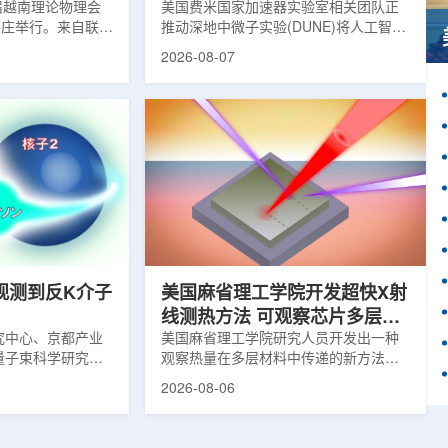
1届越南理论物理会
理能力
美国费米国家加速器实验室相关团队正
南芽庄举行。来自联合
推动深地中微子实验(DUNE)将人工智能
验室和信息技术实
和机器学习工具融入实验设计、探测器
2026-08-07
代表团参会，与越
运行与数据分析流程，以提升中微子相
国、巴基斯坦、俄
互作用识别、事件分类和探测器管理能
和日本等国家和地
力。DUNE位于长基线中微子设施，目
展交流。本届会议议
前已开始安装大型中微子探测器模块的
物理、凝聚态物理
结构元件。该实验由近探测器和远探测
物理前沿方向，同
器组成：近探测器位于费米实验室，远
物理、分子物理、
探测器设在南达科他州桑福德地下研究
、生物材料和生物
设施地下约1英里处。两个探测器都将采
广泛的议程...
用液氩时间投影室技术，用于记录中微
子...
观测到反K介子
美国麻省理工学院开发超快X射
线测热方法 可观察芯片多层结
究中心、京都产业
构热传递
美国麻省理工学院研究人员开发出一种
量子束科学研究中
观察热量在多层材料中传递的新方法，
大学、中国近代物
可用于精确测量计算机芯片等电子器件
2026-08-06
究所、京都大学、
内部的热流变化。相关研究成果已发表
拿大萨斯喀彻温大
于《自然通讯》。随着计算机芯片尺寸
成的
不断缩小、功率密度持续提高，器件过