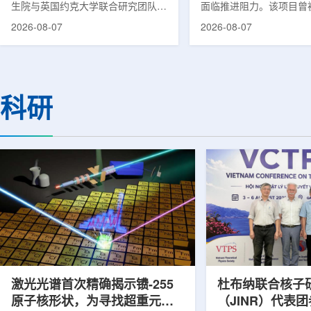
生院与英国约克大学联合研究团队宣
面临推进阻力。该项目曾
布，已建立一种利用正电子三光子衰
韩国东南部区域癌症治疗
2026-08-07
2026-08-07
变的新型几何成像原理，并首次成功
环节，但由于政府医疗财
验证正电子素比率成像(PRI)技术。
发生变化，单独获得大规
该方法可结合现有临床PET显像剂使
的难度明显上升。据蔚山
用，有望为核医学影像提供观察组织
消息，蔚山市已于去年3
微环境的新手段。利用正电子-3光子
治疗中心建设可行性研究
科研
衰变的下一代核医学成像概念图目前
制定服务，并开始争取国
临床PET扫描主要利用正电子双光子
过，韩国保健福祉部回复
湮灭过程显示药物在体内的分布和积
独为蔚山市提供大型项目
累情况，但对组织缺氧等与疾病恶性
前，蔚山市曾计划通过建
程度相关的微环境信息捕捉有限。...
中心，构建癌症患者可在
手术...
激光光谱首次精确揭示镄-255
杜布纳联合核子
原子核形状，为寻找超重元素
（JINR）代表