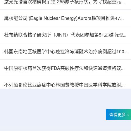
激光光谱首次精确揭示镄-255原子核形状，为寻找超重元素提供新线索
鹰核能公司 (Eagle Nuclear Energy)Aurora铀项目推进47孔预可研钻探
杜布纳联合核子研究所（JINR）代表团参加第51届越南理论物理会议
韩国东南地区核医学中心癌症冷冻消融术治疗病例超过100例
中国原研核药首次获得FDA突破性疗法和快速通道资格双重认定
中核辐智正式设立 中国同辐持股90%打通核医
不列颠哥伦比亚癌症中心林国贤教授中国医学科学院放射医学研究所开展学术交流
查看更多 >