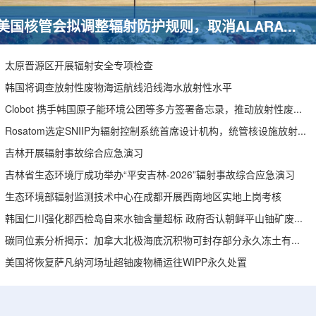
美国核管会拟调整辐射防护规则，取消ALARA要求引发安全争议
太原晋源区开展辐射安全专项检查
韩国将调查放射性废物海运航线沿线海水放射性水平
Clobot 携手韩国原子能环境公团等多方签署备忘录，推动放射性废物安全管理多机型机器人示范
Rosatom选定SNIIP为辐射控制系统首席设计机构，统管核设施放射仪表标准化与进口替代保障
吉林开展辐射事故综合应急演习
吉林省生态环境厅成功举办“平安吉林-2026”辐射事故综合应急演习
生态环境部辐射监测技术中心在成都开展西南地区实地上岗考核
韩国仁川强化郡西检岛自来水铀含量超标 政府否认朝鲜平山铀矿废水影响
碳同位素分析揭示：加拿大北极海底沉积物可封存部分永久冻土有机碳
美国将恢复萨凡纳河场址超铀废物桶运往WIPP永久处置