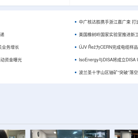
项目位于俄勒冈—内华达边境，按S-K
能及在Jharkhand、Rajasthan、C
cated资源3275万磅、inferred
建项目将产量翻倍，但委员会认
司已递交许可申请，计划打47个
——NPCIL未来十年装机大增，
.7万英尺的预可研钻探，待联邦与
将拉长进口燃料战略敏感期。目前
中广核达胜携手浙江嘉广束 打
工，预计2027年下半年完成预可
25GWe年需U3O8约5400吨，U
ukuskokon Professional
30%，须靠加速国产与多元化供
传递
美国橡树岭国家实验室推进新工
大与BBA USA、SLR I...
赖。委员会支持UCIL与NTPC
海外铀...
关业务增长
ÚJV Řež为CERN完成电缆
™获被动资金曝光
IsoEnergy与DISA将成立D
波兰圣十字山区铀矿“突破”落空，