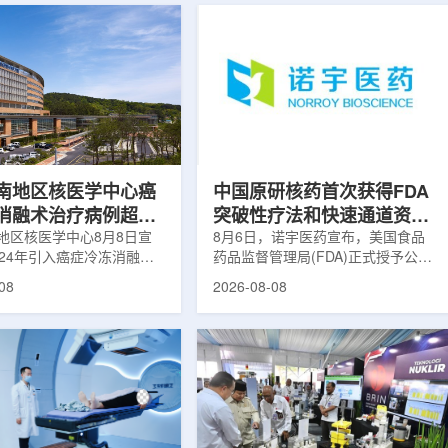
南地区核医学中心癌
中国原研核药首次获得FDA
消融术治疗病例超过
突破性疗法和快速通道资格
地区核医学中心8月8日宣
双重认定
8月6日，诺宇医药宣布，美国食品
024年引入癌症冷冻消融术
药品监督管理局(FDA)正式授予公司
心已完成超过100例相关手
自主研发的68Ga-NYM096突破性疗
08
2026-08-08
104名癌症患者提供治疗。
法认定(Breakthrough Therapy
术是一种微创肿瘤治疗方
Designation, BTD)及快速通道资格
过程中，医生在CT或超声
认定(Fast Track Designation,
下，将细治疗针精准插入肿
FTD)。这是原研核药领域中国首个
通过零下40摄氏度或更低
获得美国 FDA 突破性疗法认定、首
冷冻病灶，使癌细胞发生坏
个同时获得 FDA 突破性疗法与快速
低温冷冻本身具有一定麻醉
通道双项认定的产品，创造了核药领
技术有助于减轻患者疼痛，
域里程碑式突破。68Ga-NYM096是