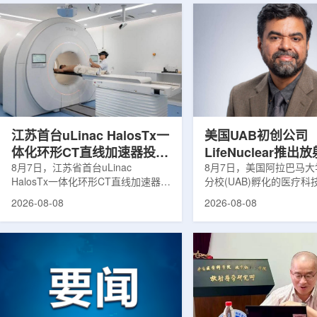
江苏首台uLinac HalosTx一
美国UAB初创公司
体化环形CT直线加速器投入
LifeNuclear推
临床
8月7日，江苏省首台uLinac
治疗安全指导平台
8月7日，美国阿拉巴马
HalosTx一体化环形CT直线加速器在
分校(UAB)孵化的医疗
TheraGuide
南京医科大学第三附属医院(常州二
LifeNuclear宣布推出数
2026-08-08
2026-08-08
院)正式投入临床应用。该设备将诊
TheraGuide，用于帮
断级CT与环形加速器集成于同一平
药物癌症治疗的患者在出
台，推动区域肿瘤放射治疗由传统分
遵循辐射安全指导。放射
步定位向同台实时模式转变。放射治
通过使用放射性药物靶向
疗是肿瘤治疗的重要方式之一。传统
尽量减少周围健康组织损
分体式放疗流程中，患者通常需要在
挥治疗作用。随着该疗法
CT室与治疗室之间转运，治疗计划
大，患者在治疗后通常需
也多依据此前采集的静态影像制定。
行较为复杂的书面说明，