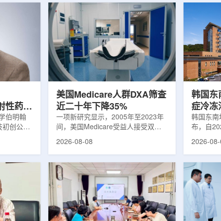
美国Medicare人群DXA筛查
韩国东
出放射性药物
近二十年下降35%
症冷冻
大学伯明翰
一项新研究显示，2005年至2023年
100例
韩国东南
科技初创公司
间，美国Medicare受益人接受双能X
布，自2
字化平台
射线吸收测定(DXA)检查的比例明显
以来，中
2026-08-08
2026-08-
助接受放射性
下降，降幅达35%。DXA常用于骨密
术，共为
院后理解并
度检测和骨质疏松相关筛查，研究结
冷冻消融
性药物疗法
果提示，不同人群之间的筛查可及性
法。治疗
癌细胞，在
差异正在扩大。研究人员分析了超过
成像引导
伤的同时发
500万名Medicare受益人的理赔数
瘤部位，
应用范围扩
据。结果显示，DXA使用率从2005
的超低温
要阅读并执
年的每10万名受益人7255次，下降
死。由于
这对部分患
至2023年的每10万名受益人4690
作用，该