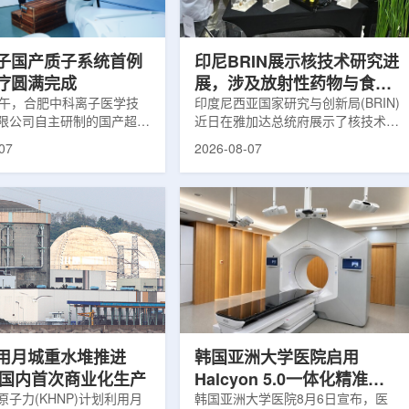
围正常组织的损伤，并促进
一款特异性结合CAⅨ的肾癌小分子
恢复。据该中心介绍，目前
诊断核药，适用于疑似或确认转移性
患者中，肝...
肾透明细胞癌(cl...
子国产质子系统首例
印尼BRIN展示核技术研究进
疗圆满完成
展，涉及放射性药物与食品
上午，合肥中科离子医学技
辐照应用
印度尼西亚国家研究与创新局(BRIN)
限公司自主研制的国产超导
近日在雅加达总统府展示了核技术研
治疗系统，在合肥离子医学
究成果。BRIN局长阿里夫·萨特里亚
07
2026-08-07
首例临床试验受试者治疗。
表示，相关技术属于和平利用核能范
首台国产超导回旋质子放射
畴，应用方向不仅包括能源，也覆盖
的重要突破。本例受试者为
粮食和健康等领域。在健康领域，
。试验所用的超导质子治疗
BRIN正在开发用于核医学的放射性
载中科离子自主研发的
药物。这类药物含有放射性物质，可
0超导回旋加速器，具有超大照
用于癌症诊断和治疗。阿里夫表示，
60°全周束流配送能力。治
放射性药物研发对癌症识别和治疗具
托多模融合4D图像引导精
有重要意义。在食品领域，BRIN将
能实现动态适配、精准治
核技术用于食品保鲜，重点包括出口
运行平稳低噪，治疗控制软
水果的辐照处理。阿里夫介绍，一些
进口国要...
用月城重水堆推进
韩国亚洲大学医院启用
77国内首次商业化生产
Halcyon 5.0一体化精准放
子力(KHNP)计划利用月
射治疗方案
韩国亚洲大学医院8月6日宣布，医