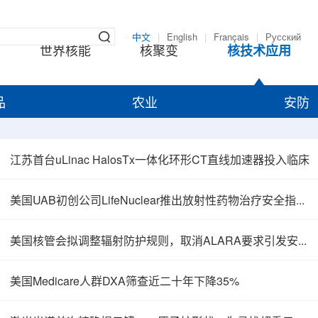
中文
|
English
|
Français
|
Русский
世界核能
核聚变
核技术应用
品
农业
安防
江苏首台uLinac HalosTx一体化环形CT直线加速器投入临床
美国UAB初创公司LifeNuclear推出放射性药物治疗安全指导平台TheraGuide
美国核管会拟调整辐射防护规则，取消ALARA要求引发安全争议
美国Medicare人群DXA筛查近二十年下降35%