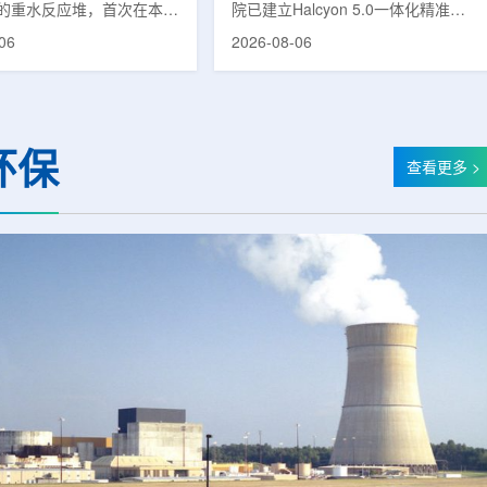
的重水反应堆，首次在本土
院已建立Halcyon 5.0一体化精准放
癌症治疗的放射性同位素
射治疗解决方案，并开始全面用于患
06
2026-08-06
(Lu-177)。目前韩国完全依赖
者治疗。该系统将高清高速图像采
料，这给当地的放射性药物
集、六自由度患者位置校正和无标记
lbion和FutureChem带来
实时运动管理整合到同一治疗流程
力和供应不稳定因素。行业
中，用于提升图像引导放射治疗的精
为国内生产将有助于构建多
准度和安全性。此次实施方案以
环保
应链并缩短运输时间。此次
Halcyon系统软件5.0版本为基础，集
查看更多 >
要目标是实现镥-177的商业
成高分辨率锥形束CT成像系统
预计在2028年进行试生
HyperSight、六自由度患者定位台
2031年开始全面量产。之
Dynamic Couch，以及表面引导放
水力原子力还将扩大生产范
射治疗系统IDENTIFY。亚洲大学医
院表示，该院是韩国首...