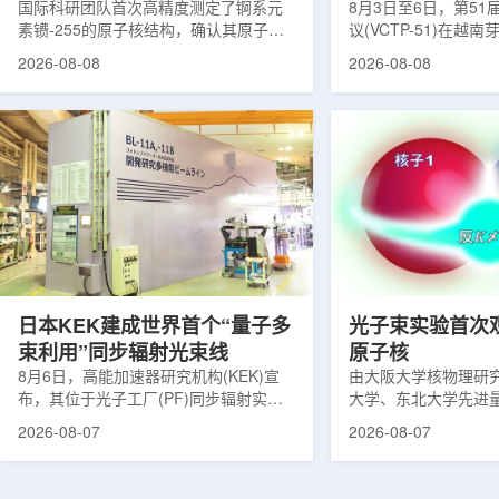
提供新线索
国际科研团队首次高精度测定了锕系元
南理论物理会议
8月3日至6日，第5
素镄-255的原子核结构，确认其原子核
议(VCTP-51)在越
呈明显的长椭球形，类似橄榄球。这项
核研究所理论物理实
2026-08-08
2026-08-08
研究发表于《物理评论快报》，由德国
验室的科研人员组成
美因茨约翰内斯·古腾堡大学、亥姆霍兹
南、德国、印度、中
美因茨研究所、瑞典哥德堡大学等18家
罗斯、台湾、菲律宾
机构合作完成。研究结果不仅修正了以
区的170余名学者开
往标准数据表中部分不合理的核性质数
题覆盖高能物理、核
值，也为现代原子核理论模型提供了关
和宇宙学等多个理论
键实验验证。镄是自然界中不存在的人
时涉及超越标准模型
工合成重元素，镄-255含有100个质子
量子光学与量子信息
和155个中子，实验获取极为困难。研究
分子等交叉研究领域。
团...
日本KEK建成世界首个“量子多
光子束实验首次
束利用”同步辐射光束线
原子核
8月6日，高能加速器研究机构(KEK)宣
由大阪大学核物理研
布，其位于光子工厂(PF)同步辐射实验
大学、东北大学先进
装置的BL-11A和BL-11B光束线已建成世
心、高丽大学、岐阜
2026-08-07
2026-08-07
界首个量子多束利用光束线，可实现硬X
理研究所、理化学研
射线与软X射线两束光束的同步利用。据
台湾中央研究院和加
介绍，BL-11A和BL-11B由同步辐射学术
学等机构研究人员组