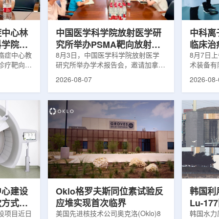
解和操作难
次。相关研究已发表于
减少对周
lear由
《Osteoporosis International》。下
术后较快
降幅度在人群之间并不均衡。...
接受治疗的
症中心林
中国医学科学院放射医学研
中科离
科学院放
究所举办PSMA靶向放射性
临床治
学术交流
癌症中心教
药物学术报告会
8月3日，中国医学科学院放射医学
8月7日
诊疗靶向放
研究所举办学术报告会，邀请加拿大
术装备有
导/参与发
温哥华不列颠哥伦比亚癌症中心林国
回旋质子
2026-08-07
2026-08-
论文，提交
贤教授作题为《用于前列腺癌诊断与
中心完成
专利申请，
治疗的前列腺特异性膜抗原靶向放射
这是国内
的临床转
性药物开发》的学术报告。报告会采
治疗系统
报告会上，
取线上线下结合方式举行，放射所部
肺癌患者
年的前沿探
分科研人员和研究生参加。林国贤教
系统，搭
腺癌靶点
授长期从事肿瘤诊疗靶向放射性药物
SC24
展：一是F-
开发研究，已主导或参与发表135余
射野、3
显像剂的分子
篇同行评议期刊论文，提交30余项
疗全程依
过理性优化
放射性药物相关专利申请，并完成7
准定位，
77标记治
款自研放射性药物的临床转化，应用
疗。设备
.
于多...
件运...
中心建设
Oklo格罗夫斯同位素试验反
韩国利
款方式调
应堆实现首次临界
Lu-1
设项目近日
美国先进核技术公司奥克洛(Oklo)8
韩国水力原