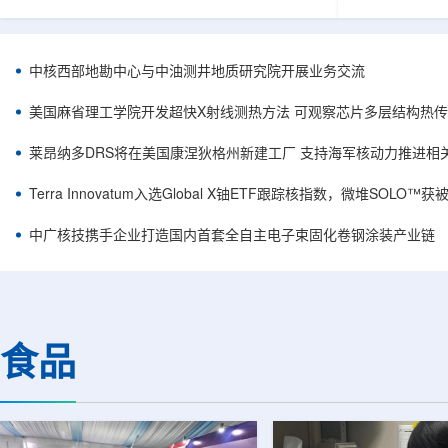
相关登记依据俄罗斯政府第878号和第719号决议
舰Aurora铀
完成。至此，Helix成为俄罗斯首款、也是目前唯
1300标准含indi
一被纳入上述国家注册名录的3D扫描仪。
498万磅。公
RangeVision Helix由俄罗斯国家原子能公司增材
孔、总进尺约2
中核西部地勘中心与中油测井地质研究院开展业务交流
制造合作伙伴RangeVision研发制造。自2025年
州审批通过后开
以来，该公司成为唯一纳入俄罗斯国家原子能公
研。技术端近期增补Y
美国麻省理工学院开发超快X射线测热方法 可观察芯片多层结构热
司增材制造生态系统的俄罗斯3D扫描...
Services，并扩
莱昂纳多DRS将在美国康涅狄格州新建工厂 支持海军核动力推进相
Terra Innovatum入选Global X铀ETF跟踪核指数，微堆SOLO
中广核技携手企业打造国内首套全自主电子束固化卷钢涂装产业链
食品