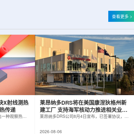
查看更多 >
快X射线测热
莱昂纳多DRS将在美国康涅狄格州新
构热传递
建工厂 支持海军核动力推进相关业务
出一种观察热量
增长
莱昂纳多DRS公司8月4日宣布，已签署协议，将
用于精确测量计
在美国康涅狄格州布鲁克菲尔德新建一座工厂，
变化。相关研究
用于扩大并整合其海军电力系统业务运营。该项
2026-08-06