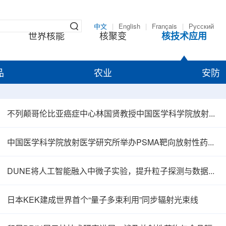
中文
|
English
|
Français
|
Русский
世界核能
核聚变
核技术应用
品
农业
安防
不列颠哥伦比亚癌症中心林国贤教授中国医学科学院放射医学研究所开展学术交流
中国医学科学院放射医学研究所举办PSMA靶向放射性药物学术报告会
DUNE将人工智能融入中微子实验，提升粒子探测与数据处理能力
日本KEK建成世界首个“量子多束利用”同步辐射光束线