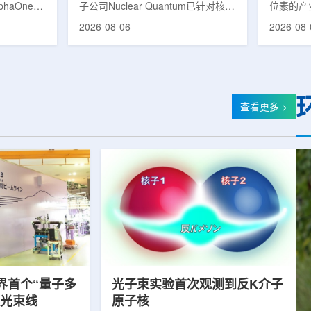
phaOne生
子公司Nuclear Quantum已针对核工
位素的产
8(Th-
业计算模拟中的一项瓶颈提出新方
镥-177
2026-08-06
2026-08-
设施上周宣布
案，尝试将量子计算引入核粒子输运
标产品。
户供货，也
预测，用于支持核医学系统设计等计
示，计划优
业供应阶
算密集型场景。据介绍，传统粒子输
产，后续
行官Jasper
运模拟在核医学系统设计中具有重要
钴-60、
意味着公司
作用，但往往需要大量计算资源，并
177是
批客户交付
伴随较长运行时间，影响研发和优化
用较广的
查看更多 >
设到利用首
效率。Nuclear Quantum此次提出的
于前列腺
的过渡。公
技术，旨在把物理输运模型转化为量
相关放射
，将继续满
子电路，使粒子传播和随机游走动力
Lu-17
..
学能够直接在量子计算框架中表示和
期约为6
模拟。...
制备和患者
界首个“量子多
光子束实验首次观测到反K介子
射光束线
原子核