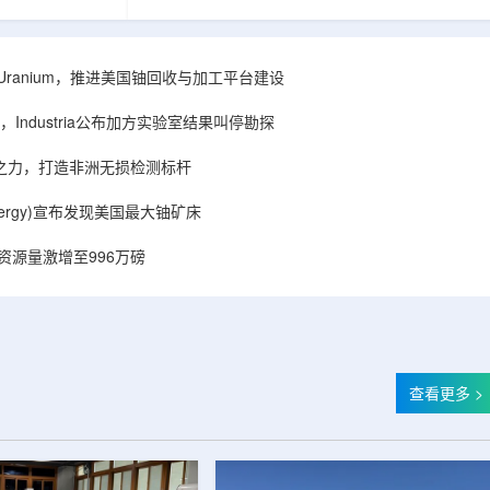
着计算机芯片尺
目旨在提升产能，支持美国海军相关关键项目，
，器件过热正成
并为公司在核能领域的后续增长提供空间和基础
统热流测量方法
设施条件。根据公司披露，新设施位于布鲁克菲
时存在局限，例
尔德帕克里奇路120号，占地约14.1087万平方英
ISA Uranium，推进美国铀回收与加工平台建设
不同材料层中的
尺。工厂建成后，将整合目前分布在康涅狄格州
难以在微小尺度
丹伯里和贝瑟尔三个地点的业务。该设施预计于
Industria公布加方实验室结果叫停勘探
..
2027年初投入使用，若最终设计和租户装修工...
心之力，打造非洲无损检测标杆
r Energy)宣布发现美国最大铀矿床
铀资源量激增至996万磅
查看更多 >