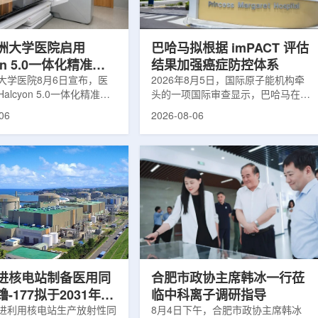
于食品保鲜，重点包括出口
累情况，但对组织缺氧等与疾病恶性
照处理。阿里夫介绍，一些
程度相关的微环境信息捕捉有限。...
.
洲大学医院启用
巴哈马拟根据 imPACT 评估
yon 5.0一体化精准放
结果加强癌症防控体系
方案
大学医院8月6日宣布，医
2026年8月5日，国际原子能机构牵
alcyon 5.0一体化精准放
头的一项国际审查显示，巴哈马在加
决方案，并开始全面用于患
强癌症治疗服务方面具备进一步提升
06
2026-08-06
该系统将高清高速图像采
空间。此次审查为该国改善癌症服务
由度患者位置校正和无标记
协调、缩短诊疗等待时间并提升患者
管理整合到同一治疗流程
治疗效果提出了路线图。巴哈马拿骚
提升图像引导放射治疗的精
玛格丽特公主医院(图片：Pelow
全性。此次实施方案以
Media/Adobe Stock)这项 imPACT
on系统软件5.0版本为基础，集
评估由国际原子能机构、世界卫生组
率锥形束CT成像系统
织/泛美卫生组织和国际癌症研究机
Sight、六自由度患者定位台
构共同开展，应巴哈马卫生与健康部
ic Couch，以及表面引导放
请求进行，重点评估该国癌症防控能
IDENTIFY。亚洲大学医
力和实际需求。6月9日至11日，专
院是韩国首...
家组访...
进核电站制备医用同
合肥市政协主席韩冰一行莅
-177拟于2031年商
临中科离子调研指导
产
进利用核电站生产放射性同
8月4日下午，合肥市政协主席韩冰