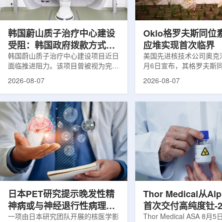
设计与临床优势;二是通过理性优化
放射性药物相关专利申请
分子结构，大幅提高Lu-177标记治
款自研放射性药物的临床
疗性核药的肿瘤靶向性，...
于多...
韩国蔚山质子治疗中心建设
Oklo格罗夫斯同位
受阻：韩国政府拨款方式调
应堆实现首次临界
整影响项目推进
韩国蔚山质子治疗中心建设项目近日
美国先进核技术公司奥克洛(O
面临推进阻力。该项目曾被视为完善
月6日宣布，其格罗夫斯
韩国东南部区域癌症治疗体系的关键
反应堆已在低功率状态下
2026-08-07
2026-08-07
环节，但由于政府医疗财政支持方向
持核链式反应，达到首次
发生变化，单独获得大规模国家拨款
进展距离该项目破土动工
的难度明显上升。据蔚山市8月6日
格罗夫斯同位素试验反应
消息，蔚山市已于去年3月完成质子
片：格罗夫斯)格罗夫斯
治疗中心建设可行性研究及基本规划
反应堆位于美国得克萨斯
制定服务，并开始争取国家拨款。不
特，是美国能源部反应堆
过，韩国保健福祉部回复称，难以单
首个在私人土地上实现临
独为蔚山市提供大型项目资金。此
堆。根据奥克洛介绍，该
前，蔚山市曾计划通过建设质子治疗
发土地起步建设，完成了
中心，构建癌症患者可在区域内完成
工程建设、组件制造或采
手术...
置及...
日本PET研究提示晚发性精
Thor Medical从Al
神病或与神经退行性病理相
首次交付高纯度钍-2
关
一项由日本研究团队开展的核医学影
业供货启动
Thor Medical ASA 8