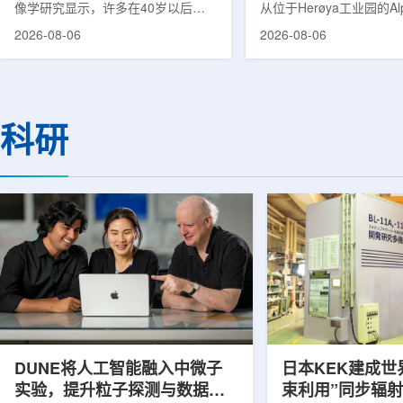
像学研究显示，许多在40岁以后首
从位于Herøya工业园的Al
次出现幻觉、妄想等精神病性症状的
产设施完成首批高纯度钍-22
2026-08-06
2026-08-06
成年人，大脑内存在与阿尔茨海默病
228)客户交付。这是该
及其他神经退行性疾病相关的蛋白异
启动生产后完成的首次客
常沉积。研究纳入37名晚发性精神
标志着AlphaOne进入商
病患者和47名年龄匹配的健康对照
段。Thor Medical首席执
者。研究人员采用淀粉样蛋白PET示
Kurth表示，商业化生产
科研
踪剂^11C-PiB，以及tau蛋白PET示
工业规模制造的开始，首
踪剂^18F-florzolotau，对受试者大
表明公司已完成从产能建
脑中的β-淀粉样蛋白和tau蛋白积累
个工业规模工厂服务客户
情况进行评估。结果显示，晚发性精
司称，随着产能逐步提升
神病患者中，β-淀粉样蛋白阳性...
足靶向α疗法领域对高纯度.
DUNE将人工智能融入中微子
日本KEK建成世
实验，提升粒子探测与数据处
束利用”同步辐