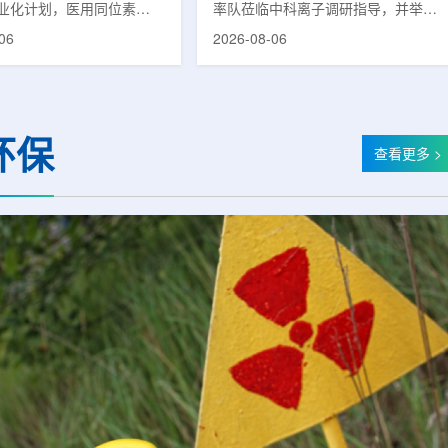
业化计划，医用同位素
率队莅临中科离子调研指导，并举行
(Lu-177)被列为首个商业化目
座谈交流。市人大常委会副主任雍凤
06
2026-08-06
韩国水力与原子能公司表
山，市政协秘书长苏祥、市产投集团
先实现Lu-177商业化生
董事长江鑫、市政协教科卫体委主任
还可能将产品范围扩大至
张晓峰、市工信局副局长郭梅参加。
氚-3和氦-3等同位素。Lu-
中国科学院合肥物质科学研究院副院
当前全球放射性药物市场中应
长宋云涛，中科离子董事长刘璐，总
环保
治疗性放射性同位素，可用
经理陈永华，副总经理丁开忠、李
查看更多 >
癌、神经内分泌肿瘤等疾病
俊、光若怀陪同。韩冰一行详细了解
性药物。此前，韩国所需
中科离子产业布局、经营情况，重点
7完全依赖进口。由于其半衰
围绕核医疗及高端装备关键技术突
.6天，从生产、运输到药物
破、成果转化落地及产业化发展等方
给药...
面开...