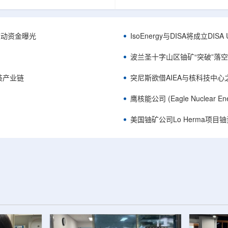
心党委书记王乐力带队赴中油测井
成果已发表于《自然通讯》。随
开展专项技术交流研讨。会上，中
寸不断缩小、功率密度持续提高
究院党委书记万金彬系统介绍了国
为限制性能提升的重要因素。传
套装备、井下探测、岩石物理实
在面对真实电子器件的多层结构
™获被动资金曝光
IsoEnergy与DISA将成立D
解释、深井探测及多源地质数据解
如常用的时域热反射法难以区分
体系，并结合实战案例分享了含油
热传输情况，红外成像等方法也
波兰圣十字山区铀矿“突破”落空，
经验。王乐力介绍了西部中...
上捕捉快速变化。为解决这一问题.
装产业链
突尼斯欲借AIEA与核科技中
鹰核能公司 (Eagle Nuclea
美国铀矿公司Lo Herma项目