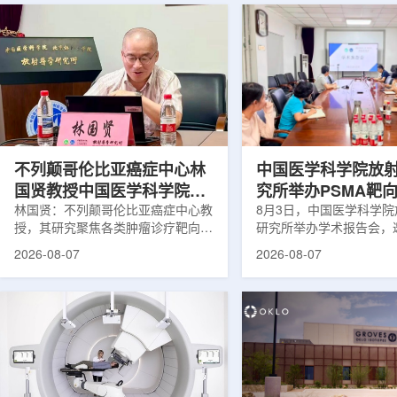
不列颠哥伦比亚癌症中心林
中国医学科学院放
国贤教授中国医学科学院放
究所举办PSMA靶
射医学研究所开展学术交流
林国贤：不列颠哥伦比亚癌症中心教
药物学术报告会
8月3日，中国医学科学
授，其研究聚焦各类肿瘤诊疗靶向放
研究所举办学术报告会，
射性药物开发，迄今已主导/参与发
温哥华不列颠哥伦比亚癌
2026-08-07
2026-08-07
表135余篇同行评议期刊论文，提交
贤教授作题为《用于前列
30余项放射性药物相关专利申请，
治疗的前列腺特异性膜抗
完成自研7款放射性药物的临床转
性药物开发》的学术报告
化，用于多种肿瘤诊疗。报告会上，
取线上线下结合方式举行
林国贤教授基于其团队多年的前沿探
分科研人员和研究生参加
索，系统梳理了针对前列腺癌靶点
授长期从事肿瘤诊疗靶向
PSMA的核药相关研究进展：一是F-
开发研究，已主导或参与发
18标记PSMA靶向PET显像剂的分子
篇同行评议期刊论文，提