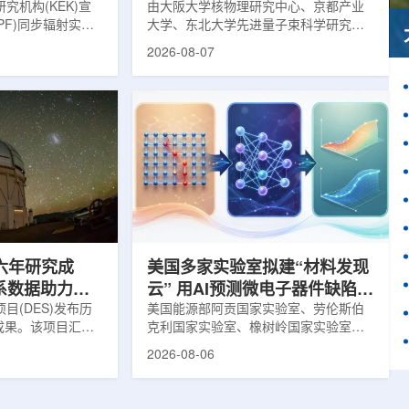
究机构(KEK)宣
由大阪大学核物理研究中心、京都产业
PF)同步辐射实验
大学、东北大学先进量子束科学研究中
-11B光束线已建成世
心、高丽大学、岐阜大学、中国近代物
2026-08-07
光束线，可实现硬X
理研究所、理化学研究所、京都大学、
光束的同步利用。据
台湾中央研究院和加拿大萨斯喀彻温大
-11B由同步辐射学术
学等机构研究人员组成的
设。该网络由大学
LEPS2/Solenoid合作组，首次利用光子
使用、联合研究中
束实验观测到含有反K介子的原子核。这
成，定位为科研和
一成果为确认反K介子原子核的存在提供
束线的主要特点在
了新的实验证据，也为理解高密度核物
件下同时使用硬X射
质和中性子星内部结构提供了重要线
过去需要分别开展的
索。研究团队在日本兵库县大型同步辐
射设施SP...
六年研究成
美国多家实验室拟建“材料发现
星系数据助力约
云” 用AI预测微电子器件缺陷影
目(DES)发布历
响
美国能源部阿贡国家实验室、劳伦斯伯
成果。该项目汇总
克利国家实验室、橡树岭国家实验室和
2013年至2019
西北大学的研究人员正计划开发材料发
2026-08-06
天文图像，记录了
现云平台，利用基于物理学原理的人工
个星系团以及3000
智能框架，预测微小缺陷如何影响微电
用于研究宇宙加速
子器件的性能和寿命。材料发现云可视