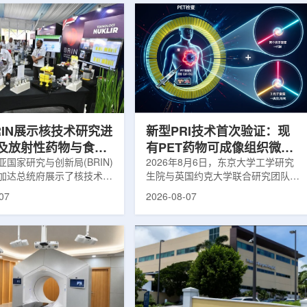
RIN展示核技术研究进
新型PRI技术首次验证：现
及放射性药物与食品
有PET药物可成像组织微环
用
国家研究与创新局(BRIN)
境
2026年8月6日，东京大学工学研究
加达总统府展示了核技术研
生院与英国约克大学联合研究团队宣
BRIN局长阿里夫·萨特里亚
布，已建立一种利用正电子三光子衰
07
2026-08-07
关技术属于和平利用核能范
变的新型几何成像原理，并首次成功
方向不仅包括能源，也覆盖
验证正电子素比率成像(PRI)技术。
康等领域。在健康领域，
该方法可结合现有临床PET显像剂使
正在开发用于核医学的放射性
用，有望为核医学影像提供观察组织
类药物含有放射性物质，可
微环境的新手段。利用正电子-3光子
诊断和治疗。阿里夫表示，
衰变的下一代核医学成像概念图目前
物研发对癌症识别和治疗具
临床PET扫描主要利用正电子双光子
义。在食品领域，BRIN将
湮灭过程显示药物在体内的分布和积