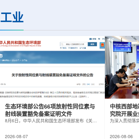
热正成为限制性能提升的重要因素。传
膨胀和宇宙结构演化。
统热流测量方法在面对真实电子器件的
费米实验室制造了一台
工业
多层结构时存在局限，例如常用的时域
像素数字相机DECa
热反射法难以区分不同材料层中的热传
于智利安第斯山脉的
输情况，红外成像等方法也难以在微小
会托洛洛山美洲际天
尺度上捕捉快速变化。为解决这一问
远镜上。(图片由Reida
题...
加速...
生态环境部公告66项放射性同位素与
中核西部地
射线装置豁免备案证明文件
究院开展业
8月6日，中华人民共和国生态环境部发布《关于
为深入贯彻落
放射性同位素与射线装置豁免备案证明文件的公
气测井与铀矿
告》。公告称，根据《放射性同位素与射线装置
业科研资源共
2026-08-07
2026-08-06