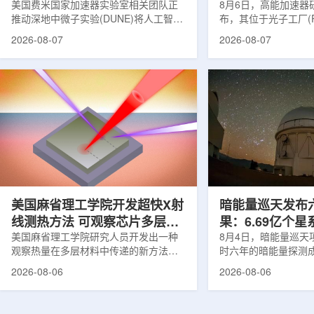
理能力
美国费米国家加速器实验室相关团队正
8月6日，高能加速器研
推动深地中微子实验(DUNE)将人工智能
布，其位于光子工厂(
和机器学习工具融入实验设计、探测器
装置的BL-11A和BL
2026-08-07
2026-08-07
运行与数据分析流程，以提升中微子相
界首个量子多束利用
互作用识别、事件分类和探测器管理能
射线与软X射线两束
力。DUNE位于长基线中微子设施，目
介绍，BL-11A和BL
前已开始安装大型中微子探测器模块的
基础设施网络合作建
结构元件。该实验由近探测器和远探测
联合使用机构及联合
器组成：近探测器位于费米实验室，远
心的同步辐射装置组
探测器设在南达科他州桑福德地下研究
教育基础设施。新光
设施地下约1英里处。两个探测器都将采
于，可在同一实验条
用液氩时间投影室技术，用于记录中微
线和软X射线，完成
子...
观...
美国麻省理工学院开发超快X射
暗能量巡天发布
线测热方法 可观察芯片多层结
果：6.69亿个
构热传递
美国麻省理工学院研究人员开发出一种
束宇宙加速膨胀
8月4日，暗能量巡天项
观察热量在多层材料中传递的新方法，
时六年的暗能量探测
可用于精确测量计算机芯片等电子器件
形成18篇相关论文，基于
2026-08-06
2026-08-06
内部的热流变化。相关研究成果已发表
年间获取的近30万张
于《自然通讯》。随着计算机芯片尺寸
6.69亿个星系、数千
不断缩小、功率密度持续提高，器件过
多颗超新星的信息，