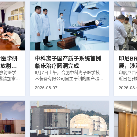
射医学研
中科离子国产质子系统首例
印尼B
向放射性
临床治疗圆满完成
展，涉
院放射医学
8月7日上午，合肥中科离子医学技
辐照应
印度尼西亚
邀请加拿大
术装备有限公司自主研制的国产超导
近日在雅
症中心林国
回旋质子治疗系统，在合肥离子医学
究成果。
2026-08-07
2026-08-
腺癌诊断与
中心完成首例临床试验受试者治疗。
表示，相
原靶向放射
这是国内首台国产超导回旋质子放射
畴，应用
。报告会采
治疗系统的重要突破。本例受试者为
粮食和健
，放射所部
肺癌患者。试验所用的超导质子治疗
BRIN
。林国贤教
系统，搭载中科离子自主研发的
药物。这
放射性药物
SC240超导回旋加速器，具有超大照
用于癌症
表135余
射野、360°全周束流配送能力。治
放射性药
交30余项
疗全程依托多模融合4D图像引导精
有重要意