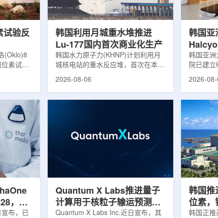
，并完成7
准定位，能实现动态适配、精准治
核技术用
转化，应用
疗。设备运行平稳低噪，治疗控制软
水果的辐
件运...
进口国要..
素试验反
韩国利用月城重水堆推进
韩国亚
Lu-177国内首次商业化生产
Halc
klo)8
韩国水力原子力(KHNP)计划利用月
射治疗
韩国亚洲
同位素试验
城核电站的重水反应堆，首次在本土
院已建立H
实现可控自
生产用于癌症治疗的放射性同位素
射治疗解
2026-08-06
2026-08-
临界。这一
镥-177(Lu-177)。目前韩国完全依赖
者治疗。
不到一年。
进口该原料，这给当地的放射性药物
集、六自
堆设施(图
企业如Cellbion和FutureChem带来
实时运动
低功率试验
了成本压力和供应不稳定因素。行业
中，用于
州洛克哈
内普遍认为国内生产将有助于构建多
准度和安
试点计划下
元化的供应链并缩短运输时间。此次
Halcy
界的反应
计划的首要目标是实现镥-177的商业
成高分辨
设施从未开
化生产，预计在2028年进行试生
Hyper
土建开挖、
产，并在2031年开始全面量产。之
Dynam
购、燃料配
后，韩国水力原子力还将扩大生产范
射治疗系统
围至钴...
院表示，该
phaOne
Quantum X Labs推进量子
韩国推
28，商
计算用于核粒子输运预测模
位素，镥
月5日宣布，已
拟
Quantum X Labs Inc.近日宣布，其
业化生
韩国正推