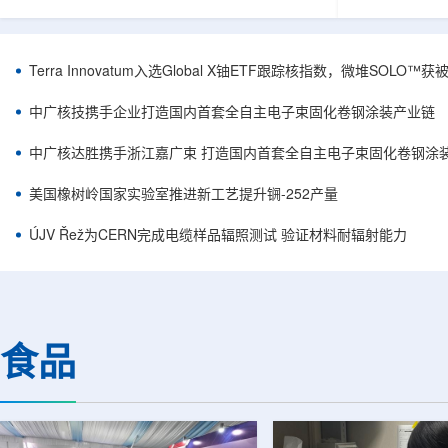
安全和防护管理办法》第五十四条有关规定，现
核西部地勘中
将各省级生态环境主管部门报送的、已获得豁免
地质研究院，
备案证明文件的活动，以及活动中涉及的射线装
油测井地质研
置、放射源或非密封放射性物质予以公告。随公
内油气测井成
Terra Innovatum入选Global X铀ETF跟踪核指数，微堆SOLO
告发布的汇总表共列出66项备案记录，涉及山
验、智能测井
东、天津、上海、河北、四川、甘肃、安徽、河
析等成熟技术
中广核技携手企业打造国内首套全自主电子束固化卷钢涂装产业链
南、辽宁等地相关单位。备案内容涵盖...
气盆地铀矿勘查
中广核达胜携手浙江嘉广束 打造国内首套全自主电子束固化卷钢涂
美国橡树岭国家实验室推进新工艺提升锎-252产量
ÚJV Řež为CERN完成电缆样品辐照测试 验证材料耐辐射能力
食品