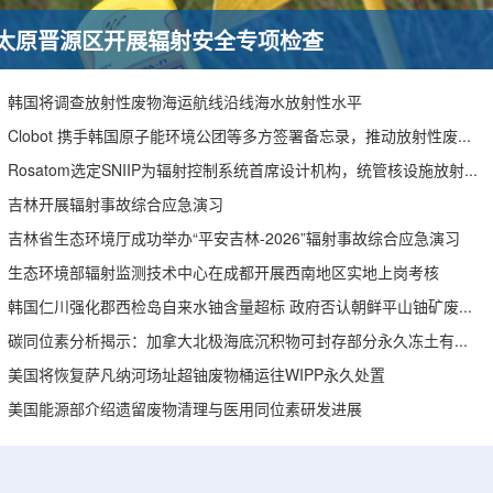
太原晋源区开展辐射安全专项检查
韩国将调查放射性废物海运航线沿线海水放射性水平
Clobot 携手韩国原子能环境公团等多方签署备忘录，推动放射性废物安全管理多机型机器人示范
Rosatom选定SNIIP为辐射控制系统首席设计机构，统管核设施放射仪表标准化与进口替代保障
吉林开展辐射事故综合应急演习
吉林省生态环境厅成功举办“平安吉林-2026”辐射事故综合应急演习
生态环境部辐射监测技术中心在成都开展西南地区实地上岗考核
韩国仁川强化郡西检岛自来水铀含量超标 政府否认朝鲜平山铀矿废水影响
碳同位素分析揭示：加拿大北极海底沉积物可封存部分永久冻土有机碳
美国将恢复萨凡纳河场址超铀废物桶运往WIPP永久处置
美国能源部介绍遗留废物清理与医用同位素研发进展