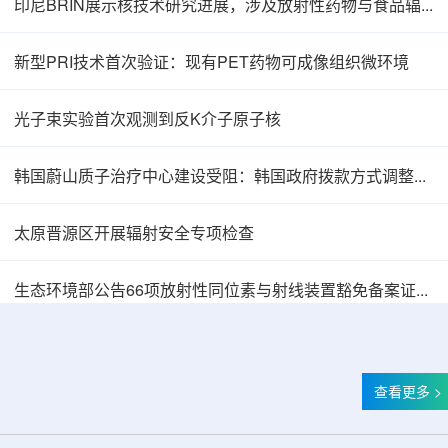
印尼BRIN展示核技术研究进展，涉及放射性药物与食品辐照应用
新型PRI技术首次验证：现有PET药物可成像组织微环境
光子束实验首次观测到反K介子原子核
韩国蔚山质子治疗中心建设受阻：韩国政府拨款方式调整影响项目推进
太原晋源区开展辐射安全专项检查
韩国忠清北道上半年农水产品放射性检测结果达
生态环境部公告66项放射性同位素与射线装置豁免备案证明文件
查看更多 >