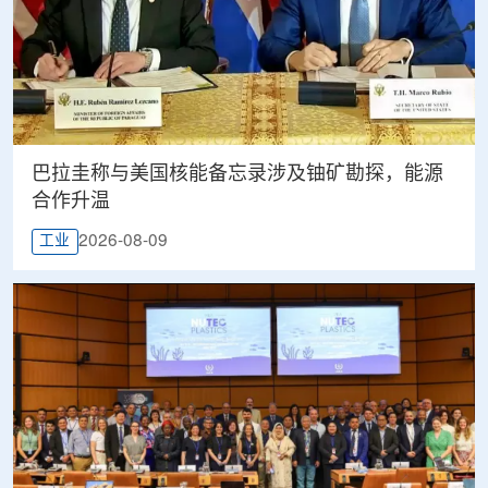
巴拉圭称与美国核能备忘录涉及铀矿勘探，能源
合作升温
2026-08-09
工业