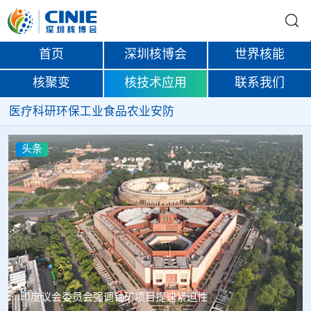
首页
深圳核博会
世界核能
核聚变
核技术应用
联系我们
医疗
科研
环保
工业
食品
农业
安防
头条
中核辐智正式设立 中国同辐持股90%打通核医疗全产业链