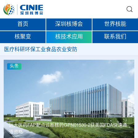
首页
深圳核博会
世界核能
核聚变
核技术应用
联系我们
医疗
科研
环保
工业
食品
农业
安防
头条
PN01530-2获美国FDA快速通
南华大学罗文教授团队在核天
取得重要进展