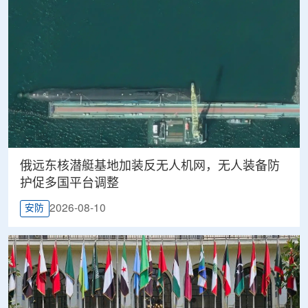
俄远东核潜艇基地加装反无人机网，无人装备防
护促多国平台调整
2026-08-10
安防