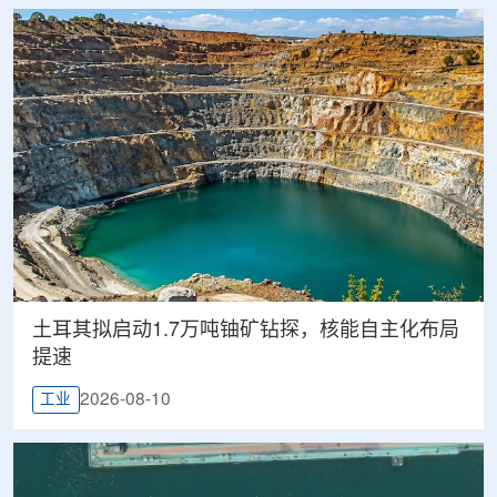
土耳其拟启动1.7万吨铀矿钻探，核能自主化布局
提速
2026-08-10
工业